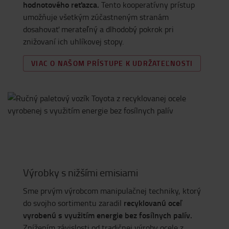
hodnotového reťazca.
Tento kooperatívny prístup
umožňuje všetkým zúčastneným stranám
dosahovať merateľný a dlhodobý pokrok pri
znižovaní ich uhlíkovej stopy.
VIAC O NAŠOM PRÍSTUPE K UDRŽATEĽNOSTI
Výrobky s nižšími emisiami
Sme prvým výrobcom manipulačnej techniky, ktorý
recyklovanú oceľ
do svojho sortimentu zaradil
vyrobenú s využitím energie bez fosílnych palív.
Znížením závislosti od tradičnej výroby ocele z