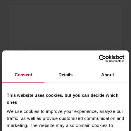
ROZSAH 3
Opatrenie 2: Zníženie významných emisií
Zameranie sa na dve hlavné oblasti s najvyššími
Consent
Details
About
emisiami CO2e:
prechod na recyklovanú a ekologickú oceľ
prechod na technológiu batérií s nízkymi
This website uses cookies, but you can decide which
emisiami CO2e
ones
We use cookies to improve your experience, analyze our
traffic, as well as provide customized communication and
marketing. The website may also contain cookies to