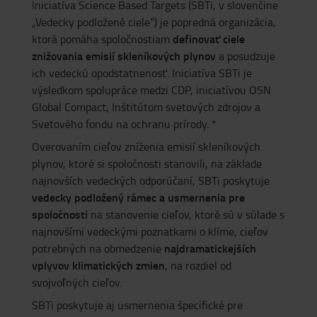
Iniciatíva Science Based Targets (SBTi, v slovenčine
„Vedecky podložené ciele“) je popredná organizácia,
definovať ciele
ktorá pomáha spoločnostiam
znižovania emisií skleníkových plynov
a posudzuje
ich vedeckú opodstatnenosť. Iniciatíva SBTi je
výsledkom spolupráce medzi CDP, iniciatívou OSN
Global Compact, Inštitútom svetových zdrojov a
Svetového fondu na ochranu prírody. *
Overovaním cieľov zníženia emisií skleníkových
plynov, ktoré si spoločnosti stanovili, na základe
najnovších vedeckých odporúčaní, SBTi poskytuje
vedecky podložený rámec a usmernenia pre
spoločnosti
na stanovenie cieľov, ktoré sú v súlade s
najnovšími vedeckými poznatkami o klíme, cieľov
najdramatickejších
potrebných na obmedzenie
vplyvov klimatických zmien
, na rozdiel od
svojvoľných cieľov.
SBTi poskytuje aj usmernenia špecifické pre