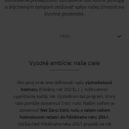
a zrýchleným tempom znižovať vplyv našej činnosti na
životné prostredie.
CIELE
Vysoké ambície: naše ciele
východiskovú
Ako prvý krok sme definovali našu
hodnotu
(fiškálny rok 2023), t. j. koľko emisií
vypúšťame každý rok. Výsledkom bol program, ktorý
nám pomôže dosiahnuť čistú nulu. Naším cieľom je
Net Zero
čistú nulu v celom našom
dosiahnuť
/
hodnotovom reťazci do fiškálneho roku 2041
.
Väčšia časť fiškálneho roka 2041 pripadá na rok