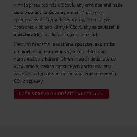
dosiahli naše
nimi je preto pre nás kľúčová, aby sme
ciele v oblasti znižovania emisií
. Začali sme
spolupracovať s tými dodávateľmi, ktorí sú pre
zaviazali k
opatrenia v oblasti klímy kľúčoví, aby sa
iniciatíve SBTi
a zdieľali údaje o emisiách.
inovatívne spôsoby, ako znížiť
Zároveň hľadáme
uhlíkovú stopu surovín
s vysokou uhlíkovou
náročnosťou a batérií. Okrem našich dodávateľov
vyzývame aj našich logistických partnerov, aby
zníženie emisií
zavádzali alternatívne riešenia na
CO₂
z dopravy.
NAŠA SPRÁVA O UDRŽATEĽNOSTI 2025