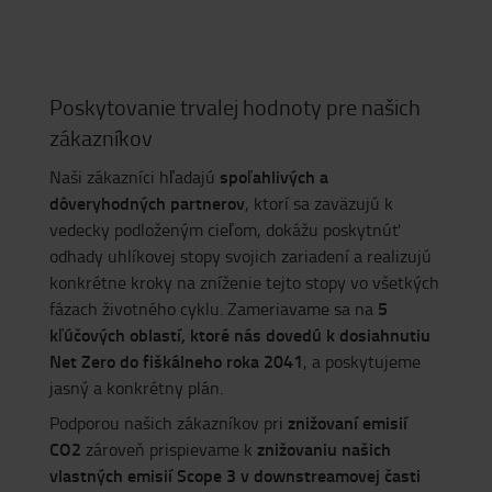
Poskytovanie trvalej hodnoty pre našich
zákazníkov
spoľahlivých a
Naši zákazníci hľadajú
dôveryhodných partnerov
, ktorí sa zaväzujú k
vedecky podloženým cieľom, dokážu poskytnúť
odhady uhlíkovej stopy svojich zariadení a realizujú
konkrétne kroky na zníženie tejto stopy vo všetkých
5
fázach životného cyklu. Zameriavame sa na
kľúčových oblastí, ktoré nás dovedú k dosiahnutiu
Net Zero do fiškálneho roka 2041
, a poskytujeme
jasný a konkrétny plán.
znižovaní emisií
Podporou našich zákazníkov pri
CO2
znižovaniu našich
zároveň prispievame k
vlastných emisií Scope 3 v downstreamovej časti