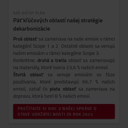
NÁŠ AKČNÝ PLÁN
Päť kľúčových oblastí našej stratégie
dekarbonizácie
Prvá oblasť
sa zameriava na naše emisie v rámci
kategórií Scope 1 a 2. Ostatné oblasti sa venujú
našim emisiám v rámci kategórie Scope 3.
druhá a tretia
Konkrétne,
oblasť sa zameriavajú
na materiály, ktoré tvoria 23,6 % našich emisií.
Štvrtá oblasť
sa venuje emisiám vo fáze
používania, ktoré predstavujú 66,7 % našich
piata oblasť
emisií, zatiaľ čo
sa zameriava na
dopravu, ktorá tvorí 8 % našich emisií.
PREČÍTAJTE SI VIAC V NAŠEJ SPRÁVE O
STAVE UDRŽATEĽNOSTI ZA ROK 2025