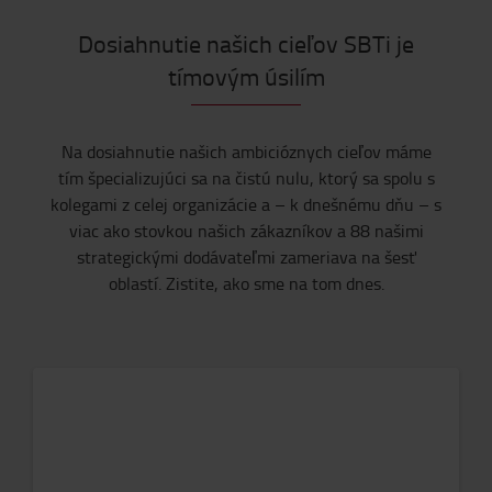
Dosiahnutie našich cieľov SBTi je
tímovým úsilím
Na dosiahnutie našich ambicióznych cieľov máme
tím špecializujúci sa na čistú nulu, ktorý sa spolu s
kolegami z celej organizácie a – k dnešnému dňu – s
viac ako stovkou našich zákazníkov a 88 našimi
strategickými dodávateľmi zameriava na šesť
oblastí. Zistite, ako sme na tom dnes.