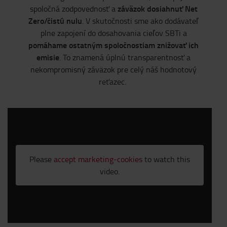
záväzok dosiahnuť Net
spoločná zodpovednosť a
Zero/čistú nulu
. V skutočnosti sme ako dodávateľ
plne zapojení do dosahovania cieľov SBTi a
pomáhame ostatným spoločnostiam znižovať ich
emisie
. To znamená úplnú transparentnosť a
nekompromisný záväzok pre celý náš hodnotový
reťazec.
Please
accept marketing-cookies
to watch this
video.