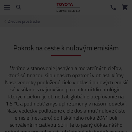
Životné prostredie
Pokrok na ceste k nulovým emisiám
Veríme v stanovenie jasných a merateľných cieľov,
ktoré sú hnacou silou našich opatrení v oblasti klímy.
Naše vedecky podložené ciele v oblasti nulových emisií
sú v súlade s najnovšími poznatkami klimatológie,
ktorých cieľom je obmedziť globálne otepľovanie na
1,5 °C a podnietiť zmysluplné zmeny v našom odvetví.
Naše vedecky podložené ciele dosiahnuť nulové čisté
emisie (net-zero) do fiškálneho roka 2041 boli
schválené iniciatívou SBTi. Je to jasný dôkaz nášho
odhodlania presadzovať udržateľné obchodné postupy