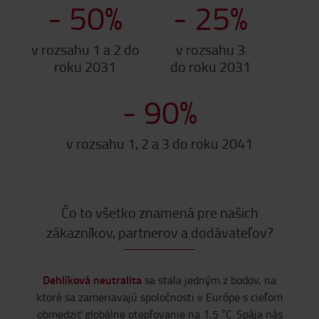
-
50
%
-
25
%
v rozsahu 1 a 2 do
v rozsahu 3
roku 2031
do roku 2031
-
90
%
v rozsahu 1, 2 a 3 do roku 2041
Čo to všetko znamená pre našich
zákazníkov, partnerov a dodávateľov?
Dehlíková neutralita
sa stala jedným z bodov, na
ktoré sa zameriavajú spoločnosti v Európe s cieľom
obmedziť globálne otepľovanie na 1,5 °C. Spája nás