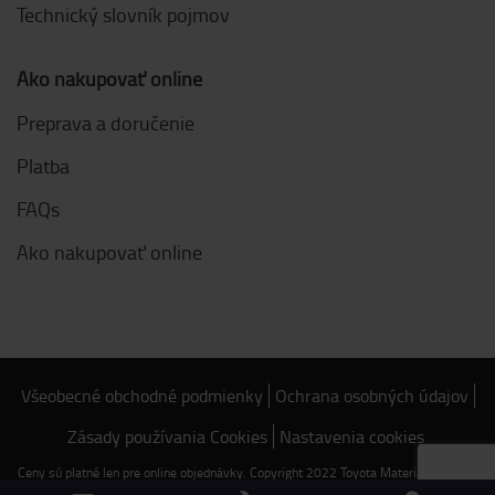
Technický slovník pojmov
Ako nakupovať online
Preprava a doručenie
Platba
FAQs
Ako nakupovať online
Všeobecné obchodné podmienky
Ochrana osobných údajov
Zásady používania Cookies
Nastavenia cookies
Ceny sú platné len pre online objednávky. Copyright 2022 Toyota Material Handling
Slovensko s.r.o. - Vajnorská 134/B - 831 04 Bratislava