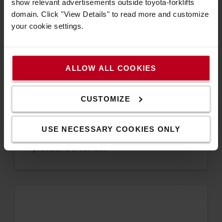
show relevant advertisements outside toyota-forklifts
domain. Click "View Details" to read more and customize
your cookie settings.
ROZSAH 3
ALLOW ALL COOKIES
Opatrenie 3: Obehové hospodárstvo
CUSTOMIZE
Zlepšiť ekologický dizajn a životnosť vozíkov:
USE NECESSARY COOKIES ONLY
používanie recyklovaných materiálov a dielov
predĺženie životnosti