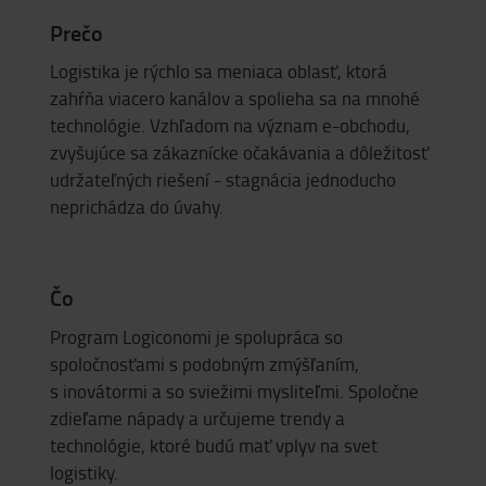
Prečo
Logistika je rýchlo sa meniaca oblasť, ktorá
zahŕňa viacero kanálov a spolieha sa na mnohé
technológie. Vzhľadom na význam e-obchodu,
zvyšujúce sa zákaznícke očakávania a dôležitosť
udržateľných riešení - stagnácia jednoducho
neprichádza do úvahy.
Čo
Program Logiconomi je spolupráca so
spoločnosťami s podobným zmýšľaním,
s inovátormi a so sviežimi mysliteľmi. Spoločne
zdieľame nápady a určujeme trendy a
technológie, ktoré budú mať vplyv na svet
logistiky.