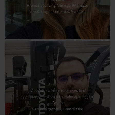
Project Sourcing Manager(Manažér
resourcingu projektov), Švédsko
‘V Toyote sa cítim naplnený, keď
pomáham klientom a rovnako aj kolegom.’
Bryan
Servisný technik, Francúzsko