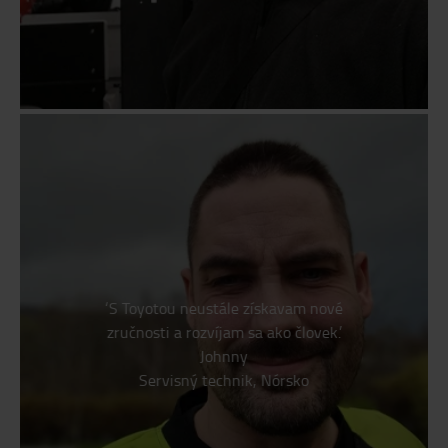
‘S Toyotou neustále získavam nové
zručnosti a rozvíjam sa ako človek.’
Johnny
Servisný technik, Nórsko