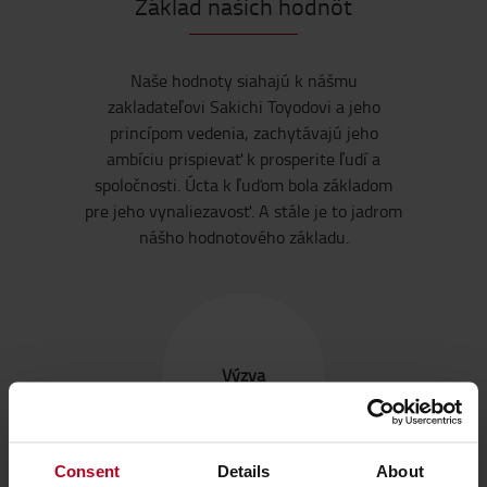
Základ našich hodnôt
Naše hodnoty siahajú k nášmu
zakladateľovi Sakichi Toyodovi a jeho
princípom vedenia, zachytávajú jeho
ambíciu prispievať k prosperite ľudí a
spoločnosti. Úcta k ľuďom bola základom
pre jeho vynaliezavosť. A stále je to jadrom
nášho hodnotového základu.
Výzva
Consent
Details
About