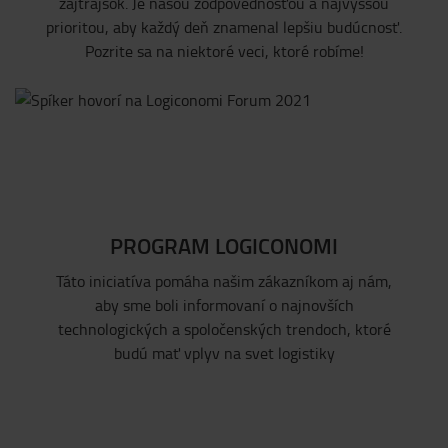
zajtrajšok. Je našou zodpovednosťou a najvyššou
prioritou, aby každý deň znamenal lepšiu budúcnosť.
Pozrite sa na niektoré veci, ktoré robíme!
PROGRAM LOGICONOMI
Táto iniciatíva pomáha našim zákazníkom aj nám,
aby sme boli informovaní o najnovších
technologických a spoločenských trendoch, ktoré
budú mať vplyv na svet logistiky