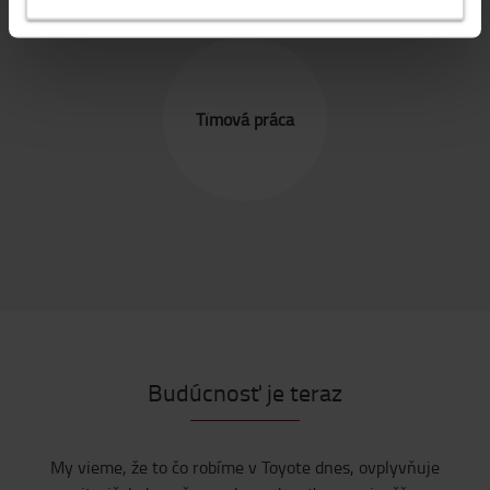
Tímová práca
Budúcnosť je teraz
My vieme, že to čo robíme v Toyote dnes, ovplyvňuje