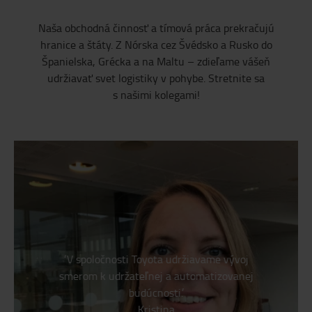
Naša obchodná činnosť a tímová práca prekračujú
hranice a štáty. Z Nórska cez Švédsko a Rusko do
Španielska, Grécka a na Maltu – zdieľame vášeň
udržiavať svet logistiky v pohybe. Stretnite sa
s našimi kolegami!
‘V spoločnosti Toyota udržiavame vývoj
smerom k udržateľnej a automatizovanej
budúcnosti.’
Kristina