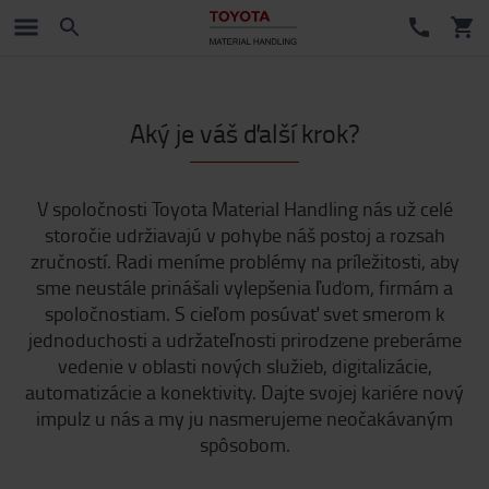
Aký je váš ďalší krok?
V spoločnosti Toyota Material Handling nás už celé
storočie udržiavajú v pohybe náš postoj a rozsah
zručností. Radi meníme problémy na príležitosti, aby
sme neustále prinášali vylepšenia ľuďom, firmám a
spoločnostiam. S cieľom posúvať svet smerom k
jednoduchosti a udržateľnosti prirodzene preberáme
vedenie v oblasti nových služieb, digitalizácie,
automatizácie a konektivity. Dajte svojej kariére nový
impulz u nás a my ju nasmerujeme neočakávaným
spôsobom.