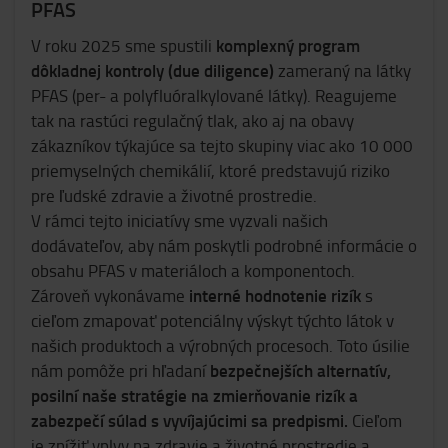
PFAS
komplexný program
V roku 2025 sme spustili
dôkladnej kontroly (due diligence)
zameraný na látky
PFAS (per- a polyfluóralkylované látky). Reagujeme
tak na rastúci regulačný tlak, ako aj na obavy
zákazníkov týkajúce sa tejto skupiny viac ako 10 000
priemyselných chemikálií, ktoré predstavujú riziko
pre ľudské zdravie a životné prostredie.
V rámci tejto iniciatívy sme vyzvali našich
dodávateľov, aby nám poskytli podrobné informácie o
obsahu PFAS v materiáloch a komponentoch.
interné hodnotenie rizík
Zároveň vykonávame
s
cieľom zmapovať potenciálny výskyt týchto látok v
našich produktoch a výrobných procesoch. Toto úsilie
bezpečnejších alternatív,
nám pomôže pri hľadaní
posilní naše stratégie na zmierňovanie rizík a
zabezpečí súlad s vyvíjajúcimi sa predpismi.
Cieľom
je znížiť vplyv na zdravie a životné prostredie a