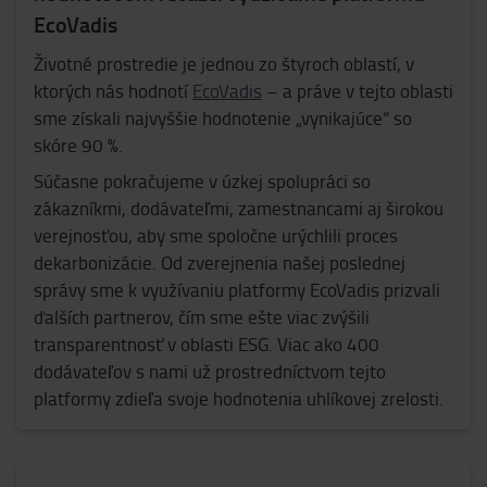
EcoVadis
Životné prostredie je jednou zo štyroch oblastí, v
ktorých nás hodnotí
EcoVadis
– a práve v tejto oblasti
sme získali najvyššie hodnotenie „vynikajúce“ so
skóre 90 %.
Súčasne pokračujeme v úzkej spolupráci so
zákazníkmi, dodávateľmi, zamestnancami aj širokou
verejnosťou, aby sme spoločne urýchlili proces
dekarbonizácie. Od zverejnenia našej poslednej
správy sme k využívaniu platformy EcoVadis prizvali
ďalších partnerov, čím sme ešte viac zvýšili
transparentnosť v oblasti ESG. Viac ako 400
dodávateľov s nami už prostredníctvom tejto
platformy zdieľa svoje hodnotenia uhlíkovej zrelosti.