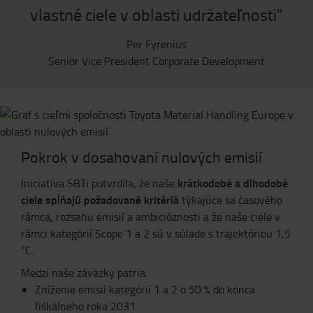
vlastné ciele v oblasti udržateľnosti"
Per Fyrenius
Senior Vice President Corporate Development
Pokrok v dosahovaní nulových emisií
krátkodobé a dlhodobé
Iniciatíva SBTi potvrdila, že naše
ciele spĺňajú požadované kritériá
týkajúce sa časového
rámca, rozsahu emisií a ambicióznosti a že naše ciele v
rámci kategórií Scope 1 a 2 sú v súlade s trajektóriou 1,5
°C.
Medzi naše záväzky patria:
Zníženie emisií kategórií 1 a 2 o 50 % do konca
fiškálneho roka 2031