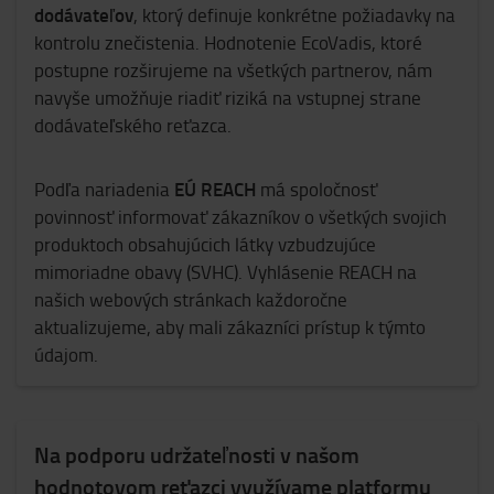
dodávateľov
, ktorý definuje konkrétne požiadavky na
kontrolu znečistenia. Hodnotenie EcoVadis, ktoré
postupne rozširujeme na všetkých partnerov, nám
navyše umožňuje riadiť riziká na vstupnej strane
dodávateľského reťazca.
EÚ REACH
Podľa nariadenia
má spoločnosť
povinnosť informovať zákazníkov o všetkých svojich
produktoch obsahujúcich látky vzbudzujúce
mimoriadne obavy (SVHC). Vyhlásenie REACH na
našich webových stránkach každoročne
aktualizujeme, aby mali zákazníci prístup k týmto
údajom.
Na podporu udržateľnosti v našom
hodnotovom reťazci využívame platformu