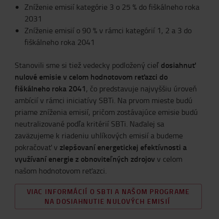
Zníženie emisií kategórie 3 o 25 % do fiškálneho roka
2031
Zníženie emisií o 90 % v rámci kategórií 1, 2 a 3 do
fiškálneho roka 2041
dosiahnuť
Stanovili sme si tiež vedecky podložený cieľ
nulové emisie v celom hodnotovom reťazci do
fiškálneho roka 2041
, čo predstavuje najvyššiu úroveň
ambícií v rámci iniciatívy SBTi. Na prvom mieste budú
priame zníženia emisií, pričom zostávajúce emisie budú
neutralizované podľa kritérií SBTi. Naďalej sa
zaväzujeme k riadeniu uhlíkových emisií a budeme
zlepšovaní energetickej efektívnosti a
pokračovať v
využívaní energie z obnoviteľných zdrojov
v celom
našom hodnotovom reťazci.
VIAC INFORMÁCIÍ O SBTI A NAŠOM PROGRAME
NA DOSIAHNUTIE NULOVÝCH EMISIÍ