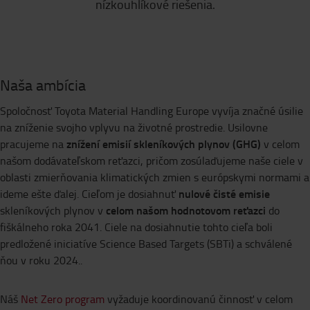
nízkouhlíkové riešenia.
Naša ambícia
Spoločnosť Toyota Material Handling Europe vyvíja značné úsilie
na zníženie svojho vplyvu na životné prostredie. Usilovne
znížení emisií skleníkových plynov (GHG)
pracujeme na
v celom
našom dodávateľskom reťazci, pričom zosúlaďujeme naše ciele v
oblasti zmierňovania klimatických zmien s európskymi normami a
nulové čisté emisie
ideme ešte ďalej. Cieľom je dosiahnuť
celom našom hodnotovom reťazci
skleníkových plynov v
do
fiškálneho roka 2041. Ciele na dosiahnutie tohto cieľa boli
predložené iniciatíve Science Based Targets (SBTi) a schválené
ňou v roku 2024..
Náš
Net Zero program
vyžaduje koordinovanú činnosť v celom