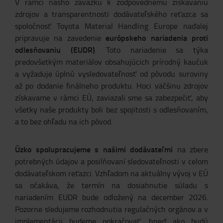
V rámci nášho záväzku k zodpovednému získavaniu
zdrojov a transparentnosti dodávateľského reťazca sa
spoločnosť Toyota Material Handling Europe naďalej
európskeho nariadenia proti
pripravuje na zavedenie
odlesňovaniu (EUDR)
. Toto nariadenie sa týka
predovšetkým materiálov obsahujúcich prírodný kaučuk
a vyžaduje úplnú vysledovateľnosť od pôvodu suroviny
až po dodanie finálneho produktu. Hoci väčšinu zdrojov
získavame v rámci EÚ, zaviazali sme sa zabezpečiť, aby
všetky naše produkty boli bez spojitosti s odlesňovaním,
a to bez ohľadu na ich pôvod.
Úzko spolupracujeme s našimi dodávateľmi
na zbere
potrebných údajov a posilňovaní sledovateľnosti v celom
dodávateľskom reťazci. Vzhľadom na aktuálny vývoj v EÚ
sa očakáva, že termín na dosiahnutie súladu s
nariadením EUDR bude odložený na december 2026.
Pozorne sledujeme rozhodnutia regulačných orgánov a v
implementácii budeme pokračovať, hneď ako budú