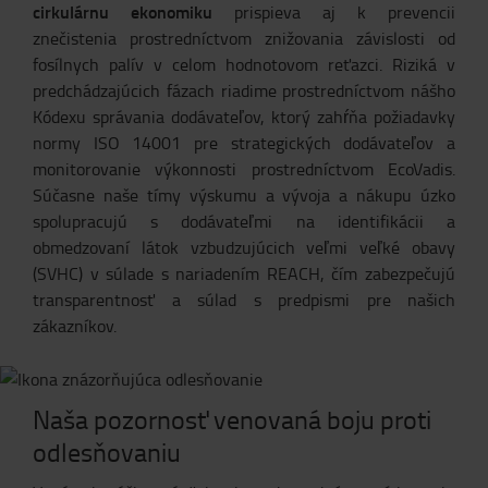
cirkulárnu ekonomiku
prispieva aj k prevencii
znečistenia prostredníctvom znižovania závislosti od
fosílnych palív v celom hodnotovom reťazci. Riziká v
predchádzajúcich fázach riadime prostredníctvom nášho
Kódexu správania dodávateľov, ktorý zahŕňa požiadavky
normy ISO 14001 pre strategických dodávateľov a
monitorovanie výkonnosti prostredníctvom EcoVadis.
Súčasne naše tímy výskumu a vývoja a nákupu úzko
spolupracujú s dodávateľmi na identifikácii a
obmedzovaní látok vzbudzujúcich veľmi veľké obavy
(SVHC) v súlade s nariadením REACH, čím zabezpečujú
transparentnosť a súlad s predpismi pre našich
zákazníkov.
Naša pozornosť venovaná boju proti
odlesňovaniu