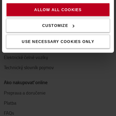
Inovácie
ALLOW ALL COOKIES
Etický kódex pre dodávateľov
CUSTOMIZE
Ďalšie odkazy
Kúpiť paletový vozík
USE NECESSARY COOKIES ONLY
Kúpiť nízkozdvižný vozík
Elektrické čelné vozíky
Technický slovník pojmov
Ako nakupovať online
Preprava a doručenie
Platba
FAQs