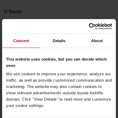
O Toyote
Kto sme
Prečo kupovať Toyotu
Consent
Details
About
Centrum dizajnu
Logistic Solution Center
This website uses cookies, but you can decide which
Kariéra v Toyota Material Handling
ones
We use cookies to improve your experience, analyze our
Toyota hodnoty
traffic, as well as provide customized communication and
marketing. The website may also contain cookies to
Hodnoty Toyota
show relevant advertisements outside toyota-forklifts
Toyota Production Systems (TPS)
domain. Click "View Details" to read more and customize
your cookie settings.
Udržateľnosť