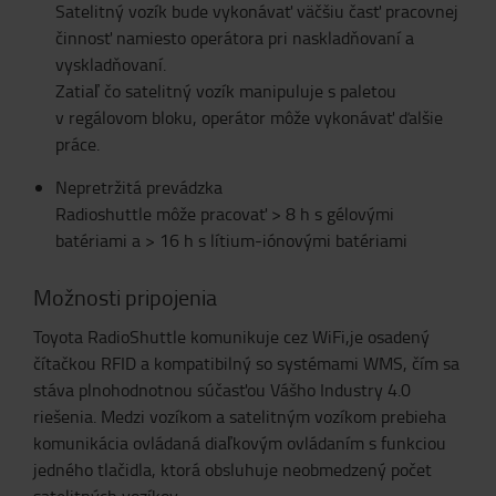
Satelitný vozík bude vykonávať väčšiu časť pracovnej
činnosť namiesto operátora pri naskladňovaní a
vyskladňovaní.
Zatiaľ čo satelitný vozík manipuluje s paletou
v regálovom bloku, operátor môže vykonávať ďalšie
práce.
Nepretržitá prevádzka
Radioshuttle môže pracovať > 8 h s gélovými
batériami a > 16 h s lítium-iónovými batériami
Možnosti pripojenia
Toyota RadioShuttle komunikuje cez WiFi,je osadený
čítačkou RFID a kompatibilný so systémami WMS, čím sa
stáva plnohodnotnou súčasťou Vášho Industry 4.0
riešenia. Medzi vozíkom a satelitným vozíkom prebieha
komunikácia ovládaná diaľkovým ovládaním s funkciou
jedného tlačidla, ktorá obsluhuje neobmedzený počet
satelitných vozíkov.