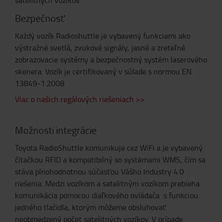
Bezpečnosť
Každý vozík Radioshuttle je vybavený funkciami ako
výstražné svetlá, zvukové signály, jasné a zreteľné
zobrazovacie systémy a bezpečnostný systém laserového
skenera. Vozík je certifikovaný v súlade s normou EN
13849-1:2008.
Viac o našich regálových riešeniach >>
Možnosti integrácie
Toyota RadioShuttle komunikuje cez WiFi a je vybavený
čítačkou RFID a kompatibilný so systémami WMS, čím sa
stáva plnohodnotnou súčasťou Vášho Industry 4.0
riešenia. Medzi vozíkom a satelitným vozíkom prebieha
komunikácia pomocou diaľkového ovládača s funkciou
jedného tlačidla, ktorým môžeme obsluhovať
neobmedzený počet satelitných vozíkov. V prípade