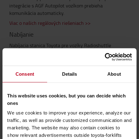
integrácie s AGF Autopilot vozíkom prebieha
komunikácia automaticky.
Viac o našich regálových riešeniach >>
Nabíjanie
Nabíjacia stanica Toyota pre vozíky Radioshuttle
umožňuje rýchle a jednoduché nabíjanie batérií. Každá
stanica dokáže spracovať 2 súpravy batérií (4 kazety
batérií). Tieto kazety sú umiestnené v zásuvkách. Po
Consent
Details
About
zatvorení zásuvky sa spustí nabíjanie a na displeji vidíte
aktuálny stav nabitia batérie.
Aplikácie v mraziarňach
This website uses cookies, but you can decide which
ones
Satelitné vozíky môžu pracovať aj pri teplotách do
-30 °C. Skladovanie s vysokou hustotou je ideálne pre
We use cookies to improve your experience, analyze our
prevádzku v chladiarňach a mraziarňach, pretože
traffic, as well as provide customized communication and
prevádzkové a energetické náklady skladového priestoru
marketing. The website may also contain cookies to
sú finančne nákladné.
show relevant advertisements outside toyota-forklifts