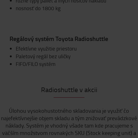
rôzne typy paliet a iných nosičov nákladu
nosnosť do 1800 kg
Regálový systém Toyota Radioshuttle
Efektívne využitie priestoru
Paletový regál bez uličky
FIFO/FILO systém
Radioshuttle v akcii
Úlohou vysokohustotného skladovania je využiť čo
najefektívnejšie objem skladu a tým znižovať prevádzkové
náklady. Systém je vhodný všade tam kde pracujeme s
väčším množstvom rovnakých SKU (Stock keeping unit) a