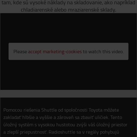
tam, kde sú vysoké náklady na skladovanie, ako napríklad
chladiarenské alebo mraziarenské sklady.
Please
accept marketing-cookies
to watch this video.
Pomocou riešenia Shuttle od spoločnosti Toyota môžete
zakladať hlbšie a vyššie a zároveň sa zbaviť uličiek. Tento
úložný systém s vysokou hustotou zvýši váš úložný priestor
a zlepší priepustnosť. Radioshuttle sa v regály pohybujú