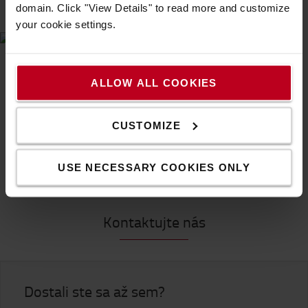
Spät na stránku automatizovaných řešení
>>
domain. Click "View Details" to read more and customize
your cookie settings.
VYTVORTE ĎALŠÍ SKLADOVACÍ PRIESTOR
- BEZ ĎALŠÍCH NÁKLADOV NA PRÁCU
ALLOW ALL COOKIES
OBJAVTE NAŠE PLNE AUTOMATIZOVANÉ
CUSTOMIZE
RIEŠENIE SKLADOVANIA
USE NECESSARY COOKIES ONLY
Kontaktujte nás
Dostali ste sa až sem?