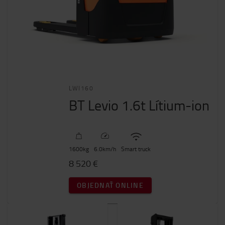
LWI160
BT Levio 1.6t Lítium-ion
1600
kg
6.0
km/h
Smart truck
8 520 €
OBJEDNAŤ ONLINE