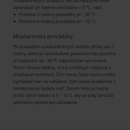
chladiarenských skladoch, keď sa nabíjanie môže
vykonávať pri teplote minimálne + 5 ºC, napr:
Približne 2 hodiny prevádzky pri -30 °C
Približne 4 hodiny prevádzky pri -10 °C
Mraziarenské prevádzky
Pri prevádzke vysokozdvižných vozíkov dlhšej ako 2
hodiny alebo pri akomkoľvek ponechaní bez použitia
pri teplotách do -30 ºC odporúčame vyhrievané
lítium-iónové batérie, ktoré umožňujú nabíjanie v
chladiacom priestore. Čím menej často musia vozíky
vychádzať von na nabíjanie, tým menej problémov s
kondenzáciou budete mať. Okrem toho je možné
znížiť výkon batérií o 5 - 10 %, aby sa vždy zaručila
optimálna teplota pre zariadenie.