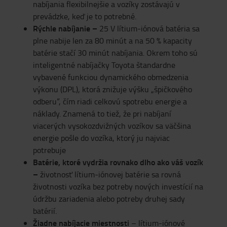
nabíjania flexibilnejšie a vozíky zostávajú v
prevádzke, keď je to potrebné.
Rýchle nabíjanie –
25 V lítium-iónová batéria sa
plne nabije len za 80 minút a na 50 % kapacity
batérie stačí 30 minút nabíjania. Okrem toho sú
inteligentné nabíjačky Toyota štandardne
vybavené funkciou dynamického obmedzenia
výkonu (DPL), ktorá znižuje výšku „špičkového
odberu“, čím riadi celkovú spotrebu energie a
náklady. Znamená to tiež, že pri nabíjaní
viacerých vysokozdvižných vozíkov sa väčšina
energie pošle do vozíka, ktorý ju najviac
potrebuje
Batérie, ktoré vydržia rovnako dlho ako váš vozík
–
životnosť lítium-iónovej batérie sa rovná
životnosti vozíka bez potreby nových investícií na
údržbu zariadenia alebo potreby druhej sady
batérií.
Žiadne nabíjacie miestnosti
– lítium-iónové