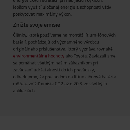
lepšom využití uloženej energie a schopnosti vždy
poskytovať maximálny výkon.
Znížte svoje emisie
Články, ktoré používame na montáž lítium-iónových
batérií, pochádzajú od významného výrobcu
originálneho príslušenstva, ktorý vyznáva rovnaké
environmentálne hodnoty
ako Toyota. Zaviazali sme
sa pomáhať všetkým našim zákazníkom pri
zavádzaní udržateľnosti do ich prevádzky;
odhadujeme, že prechodom na lítium-iónové batérie
môžete znížiť emisie CO2 až o 20 % vo všetkých
aplikáciách.