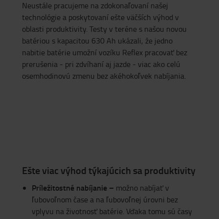
Neustále pracujeme na zdokonaľovaní našej
technológie a poskytovaní ešte väčších výhod v
oblasti produktivity. Testy v teréne s našou novou
batériou s kapacitou 630 Ah ukázali, že jedno
nabitie batérie umožní vozíku Reflex pracovať bez
prerušenia - pri zdvíhaní aj jazde - viac ako celú
osemhodinovú zmenu bez akéhokoľvek nabíjania.
Ešte viac výhod týkajúcich sa produktivity
Príležitostné nabíjanie –
možno nabíjať v
ľubovoľnom čase a na ľubovoľnej úrovni bez
vplyvu na životnosť batérie. Vďaka tomu sú časy