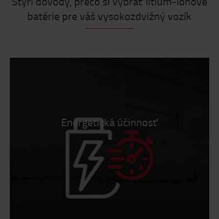
Štyri dôvody, prečo si vybrať lítium-iónové
batérie pre váš vysokozdvižný vozík
Energetická účinnosť