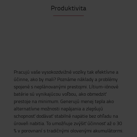
Produktivita
Pracujú vaše vysokozdvižné vozíky tak efektívne a
účinne, ako by mali? Poznáme náklady a problémy
spojené s neplánovanými prestojmi. Lítium-iónové
batérie sú vynikajúcou voľbou, ako obmedziť
prestoje na minimum. Generujú menej tepla ako
alternatívne možnosti napájania a zlepšujú
schopnosť dodávať stabilné napätie bez ohľadu na
úroveň nabitia. To umožňuje zvýšiť účinnosť až o 30
% v porovnaní s tradičnými olovenými akumulátormi.