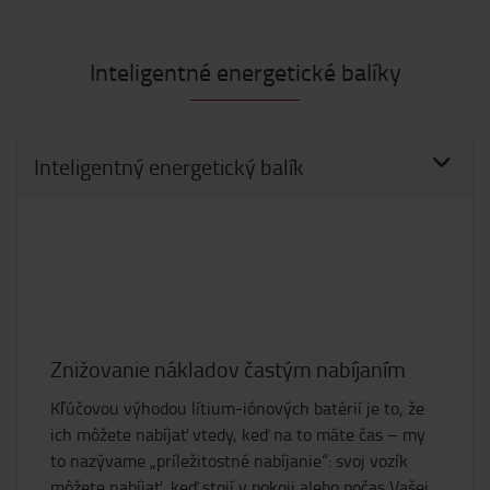
Inteligentné energetické balíky
Inteligentný energetický balík
Znižovanie nákladov častým nabíjaním
Kľúčovou výhodou lítium-iónových batérií je to, že
ich môžete nabíjať vtedy, keď na to máte čas – my
to nazývame „príležitostné nabíjanie“: svoj vozík
môžete nabíjať, keď stojí v pokoji alebo počas Vašej