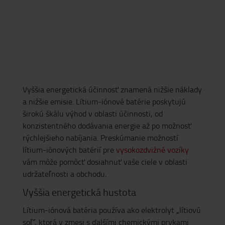
Vyššia energetická účinnosť znamená nižšie náklady
a nižšie emisie. Lítium-iónové batérie poskytujú
širokú škálu výhod v oblasti účinnosti, od
konzistentného dodávania energie až po možnosť
rýchlejšieho nabíjania. Preskúmanie možností
lítium-iónových batérií pre
vysokozdvižné vozíky
vám môže pomôcť dosiahnuť vaše ciele v oblasti
udržateľnosti a obchodu.
Vyššia energetická hustota
Lítium-iónová batéria používa ako elektrolyt „lítiovú
soľ“, ktorá v zmesi s ďalšími chemickými prvkami