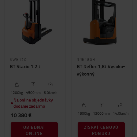
SWE120
RRE180H
BT Staxio 1.2 t
BT Reflex 1,8t Vysoko-
výkonný
1200
kg
4500
mm
6.0
km/h
Na online objednávky
dodanie zadarmo
1800
kg
13000
mm
14.0
km/h
10 380 €
OBJEDNAŤ
ZÍSKAŤ CENOVÚ
ONLINE
PONUKU