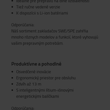
Ideálne pre prepravu na dlhé vzdialenosti
Tiež ručne vedené verzie
K dispozícii s Li-ion batériami
Odporúčania:
Náš sortiment zakladačov SWE/SPE zahŕňa
mnoho rôznych modelov a funkcií, ktoré vyhovujú
vašim prepravným potrebám.
Produktívne a pohodlné
Osvedčené inovácie
Ergonomický priestor pre obsluhu
Zdvíh až 13 m
S inteligentnými lítium-iónovými
energetickými balíčkami
Odporúčania: