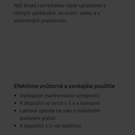
Náš široký rad retrakov nájde uplatnenie v
rôznych aplikáciách: vo vnútri, vonku a v
stiesnených priestoroch.
Efektívne vnútorné a vonkajšie použitie
Vynikajúce manévrovacie schopnosti
K dispozícii vo verzii s 3 a 4 kolesami
Lakťová opierka na ruku s ovládaním
končekmi prstov
K dispozícii s Li-ion batériou