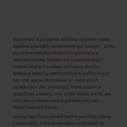
Bezpečnosť a pohoda sú dôležitou súčasťou každej
úspešnej prevádzky vysokozdvižných vozíkov - preto
ponúkame niekoľko
školení pre operátorov
a
vedúcich skladov. Bezpečnosť vysokozdvižných
vozíkov však siaha ďaleko za hranice obsluhy.
Nabíjanie batérií a vysokozdvižných vozíkov nie je
bez rizík, ako sa dá očakávať pri elektrických
zariadeniach. Ako spoločnosť, ktorej srdcom je
bezpečnosť a kvalita, sme urobili všetko pre to, aby
naše lítium-iónové batérie prinášali celý rad
bezpečnostných výhod.
Všetky naše lítium-iónové batérie používajú články
v tvare valca, ktoré sa navzájom nedotýkajú. To