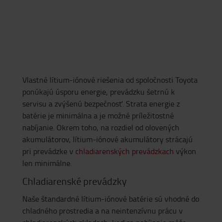
Vlastné lítium-iónové riešenia od spoločnosti Toyota
ponúkajú úsporu energie, prevádzku šetrnú k
servisu a zvýšenú bezpečnosť. Strata energie z
batérie je minimálna a je možné príležitostné
nabíjanie. Okrem toho, na rozdiel od olovených
akumulátorov, lítium-iónové akumulátory strácajú
pri prevádzke v
chladiarenských prevádzkach
výkon
len minimálne.
Chladiarenské prevádzky
Naše štandardné lítium-iónové batérie sú vhodné do
chladného prostredia a na neintenzívnu prácu v