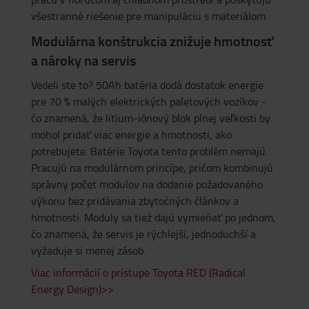
všestranné riešenie pre manipuláciu s materiálom.
Modulárna konštrukcia znižuje hmotnosť
a nároky na servis
Vedeli ste to? 50Ah batéria dodá dostatok energie
pre 70 % malých elektrických paletových vozíkov -
čo znamená, že lítium-iónový blok plnej veľkosti by
mohol pridať viac energie a hmotnosti, ako
potrebujete. Batérie Toyota tento problém nemajú.
Pracujú na modulárnom princípe, pričom kombinujú
správny počet modulov na dodanie požadovaného
výkonu bez pridávania zbytočných článkov a
hmotnosti. Moduly sa tiež dajú vymieňať po jednom,
čo znamená, že servis je rýchlejší, jednoduchší a
vyžaduje si menej zásob.
Viac informácií o prístupe Toyota RED (Radical
Energy Design)>>