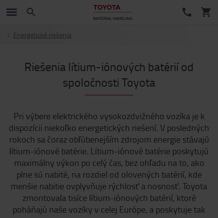
Energetické riešenia
Riešenia lítium-iónových batérií od
spoločnosti Toyota
Pri výbere elektrického vysokozdvižného vozíka je k
dispozícii niekoľko energetických riešení. V posledných
rokoch sa čoraz obľúbenejším zdrojom energie stávajú
lítium-iónové batérie. Lítium-iónové batérie poskytujú
maximálny výkon po celý čas, bez ohľadu na to, ako
plne sú nabité, na rozdiel od olovených batérií, kde
menšie nabitie ovplyvňuje rýchlosť a nosnosť. Toyota
zmontovala tisíce lítium-iónových batérií, ktoré
poháňajú naše vozíky v celej Európe, a poskytuje tak