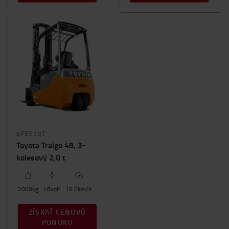
8FBE20T
Toyota Traigo 48, 3-
kolesový 2,0 t
2000
kg
48
volt
16.0
km/h
ZÍSKAŤ CENOVÚ
PONUKU