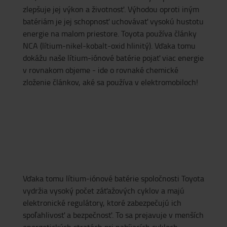
zlepšuje jej výkon a životnosť. Výhodou oproti iným
batériám je jej schopnosť uchovávať vysokú hustotu
energie na malom priestore. Toyota používa články
NCA (lítium-nikel-kobalt-oxid hlinitý). Vďaka tomu
dokážu naše lítium-iónové batérie pojať viac energie
v rovnakom objeme - ide o rovnaké chemické
zloženie článkov, aké sa používa v elektromobiloch!
Vďaka tomu lítium-iónové batérie spoločnosti Toyota
vydržia vysoký počet záťažových cyklov a majú
elektronické regulátory, ktoré zabezpečujú ich
spoľahlivosť a bezpečnosť. To sa prejavuje v menších
energetických stratách pri nabíjacích cykloch,