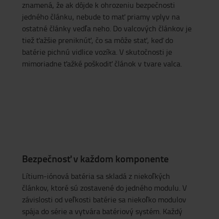
znamená, že ak dôjde k ohrozeniu bezpečnosti
jedného článku, nebude to mať priamy vplyv na
ostatné články vedľa neho. Do valcových článkov je
tiež ťažšie preniknúť, čo sa môže stať, keď do
batérie pichnú vidlice vozíka. V skutočnosti je
mimoriadne ťažké poškodiť článok v tvare valca.
Bezpečnosť v každom komponente
Lítium-iónová batéria sa skladá z niekoľkých
článkov, ktoré sú zostavené do jedného modulu. V
závislosti od veľkosti batérie sa niekoľko modulov
spája do série a vytvára batériový systém. Každý