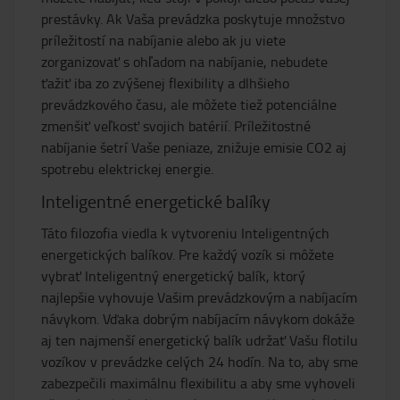
prestávky. Ak Vaša prevádzka poskytuje množstvo
príležitostí na nabíjanie alebo ak ju viete
zorganizovať s ohľadom na nabíjanie, nebudete
ťažiť iba zo zvýšenej flexibility a dlhšieho
prevádzkového času, ale môžete tiež potenciálne
zmenšiť veľkosť svojich batérií. Príležitostné
nabíjanie šetrí Vaše peniaze, znižuje emisie CO2 aj
spotrebu elektrickej energie.
Inteligentné energetické balíky
Táto filozofia viedla k vytvoreniu Inteligentných
energetických balíkov. Pre každý vozík si môžete
vybrať Inteligentný energetický balík, ktorý
najlepšie vyhovuje Vašim prevádzkovým a nabíjacím
návykom. Vďaka dobrým nabíjacím návykom dokáže
aj ten najmenší energetický balík udržať Vašu flotilu
vozíkov v prevádzke celých 24 hodín. Na to, aby sme
zabezpečili maximálnu flexibilitu a aby sme vyhoveli