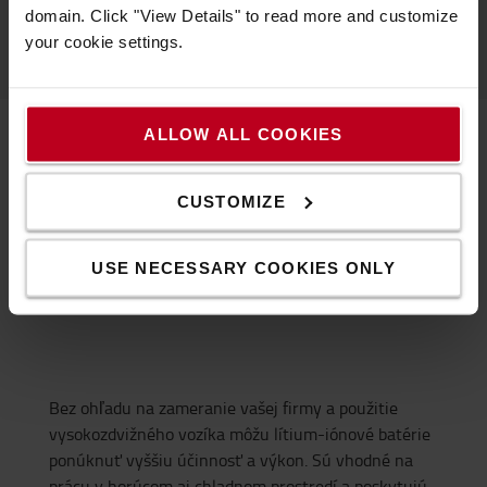
vozíky >
domain. Click "View Details" to read more and customize
your cookie settings.
ALLOW ALL COOKIES
Adaptabilita
CUSTOMIZE
USE NECESSARY COOKIES ONLY
Bez ohľadu na zameranie vašej firmy a použitie
vysokozdvižného vozíka môžu lítium-iónové batérie
ponúknuť vyššiu účinnosť a výkon. Sú vhodné na
prácu v horúcom aj chladnom prostredí a poskytujú