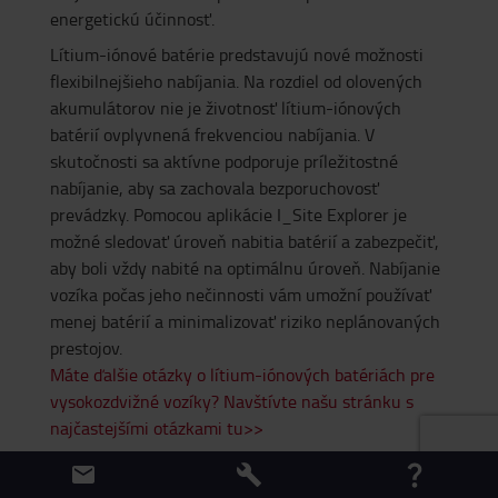
energetickú účinnosť.
Lítium-iónové batérie predstavujú nové možnosti
flexibilnejšieho nabíjania. Na rozdiel od olovených
akumulátorov nie je životnosť lítium-iónových
batérií ovplyvnená frekvenciou nabíjania. V
skutočnosti sa aktívne podporuje príležitostné
nabíjanie, aby sa zachovala bezporuchovosť
prevádzky. Pomocou aplikácie I_Site Explorer je
možné sledovať úroveň nabitia batérií a zabezpečiť,
aby boli vždy nabité na optimálnu úroveň. Nabíjanie
vozíka počas jeho nečinnosti vám umožní používať
menej batérií a minimalizovať riziko neplánovaných
prestojov.
Máte ďalšie otázky o lítium-iónových batériách pre
vysokozdvižné vozíky? Navštívte našu stránku s
najčastejšími otázkami tu>>
Li-ion očami zákazníkov