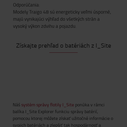
Odporúčania:
Modely Traigo 48 sú energeticky veľmi úsporné,
majú vynikajúci výhľad do všetkých strán a
vysoký výkon zdvihu a pojazdu.
Získajte prehľad o batériách z I_Site
Náš
systém správy flotily I_Site
ponúka v rámci
balíka I_Site Explorer funkciu správy batérií,
pomocou ktorej môžete získať užitočné informácie o
svojich batériách a zlepšiť tak hospodárnosť a