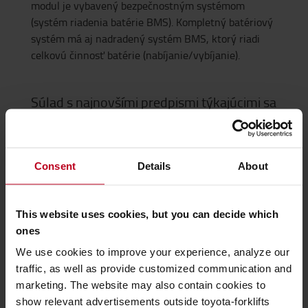
modul je vybavený bezpečnostným systémom
(systém riadenia batérie BMS). Kompletný batériový
systém má aj nadradený systém BMS, ktorý riadi
celkovú činnosť batérie (nabíjanie/vybíjanie).
Súlad s najnovšími predpismi týkajúcimi sa
batérií
V súlade s nariadením o batériách (EÚ) 2023/1542
sú naše lítium-iónové batérie dodávané s
Consent
Details
About
vyhlásením o zhode EÚ týkajúcim sa výkonu a
životnosti batérií, ako aj s produktovým listom a
informáciami o bezpečnej manipulácii, ktoré
This website uses cookies, but you can decide which
podporujú transparentnosť, bezpečnú manipuláciu a
ones
dodržiavanie predpisov pre naše výrobky obsahujúce
We use cookies to improve your experience, analyze our
batérie.
traffic, as well as provide customized communication and
Informácie o batériách pre skladové vozíky >
marketing. The website may also contain cookies to
Informácie o batériách pre čelné vysokozdvižné
show relevant advertisements outside toyota-forklifts