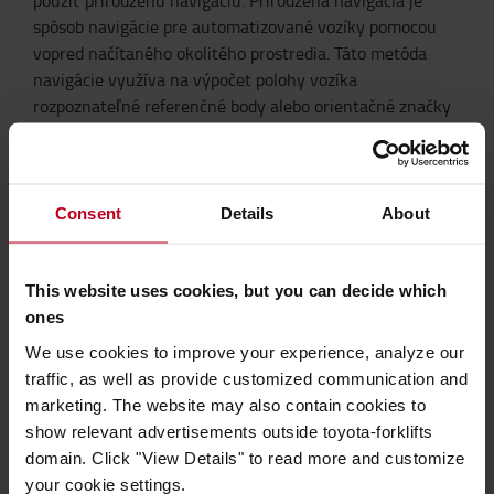
spôsob navigácie pre automatizované vozíky pomocou
vopred načítaného okolitého prostredia. Táto metóda
navigácie využíva na výpočet polohy vozíka
rozpoznateľné referenčné body alebo orientačné značky
v sklade, ako sú steny, regály alebo pevné predmety.
Prirodzená navigácia je lacnejšou alternatívou, ak
prostredie skladu zostáva pomerne nemenné. Vozík môže
využívať existujúce prostredie na navigáciu bez potreby
Consent
Details
About
prídavného vybavenia čím sa predíde dodatočným
nákladom a inštalácii prídavného vybavenia.
This website uses cookies, but you can decide which
ones
Inteligentné nabíjanie
We use cookies to improve your experience, analyze our
Autopiloty môžu byť vybavené lítium-iónovými
traffic, as well as provide customized communication and
batériami, ktoré sú o 30 % energeticky účinnejšie a
marketing. The website may also contain cookies to
zároveň znižujú emisie CO2. Vďaka funkcii
show relevant advertisements outside toyota-forklifts
automatického nabíjania sa vozíky môžu medzi
domain. Click "View Details" to read more and customize
jednotlivými úlohami rýchlo nabíjať, a to bez potreby
your cookie settings.