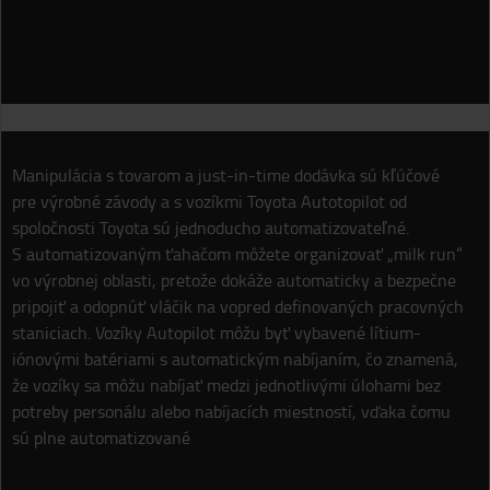
Manipulácia s tovarom a just-in-time dodávka sú kľúčové
pre výrobné závody a s vozíkmi Toyota Autotopilot od
spoločnosti Toyota sú jednoducho automatizovateľné.
S automatizovaným ťahačom môžete organizovať „milk run“
vo výrobnej oblasti, pretože dokáže automaticky a bezpečne
pripojiť a odopnúť vláčik na vopred definovaných pracovných
staniciach. Vozíky Autopilot môžu byť vybavené lítium-
iónovými batériami s automatickým nabíjaním, čo znamená,
že vozíky sa môžu nabíjať medzi jednotlivými úlohami bez
potreby personálu alebo nabíjacích miestností, vďaka čomu
sú plne automatizované