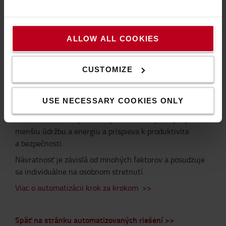
personálu alebo nabíjacích miestností, vďaka čomu sú
plne automatizované.
ALLOW ALL COOKIES
Návratnosť investícií
CUSTOMIZE
Automatizácia logistiky optimalizuje tok materiálu a
zároveň minimalizuje poškodenie, čím šetrí čas a
náklady. Pracovníci sú efektívne využívaní na zvládnutie
USE NECESSARY COOKIES ONLY
zložitejších úloh namiesto opakujúcich sa procesov.
Automatická
manipulácia s paletami
si vyžaduje aj
menšiu údržbu a energiu a prispieva k produktivite
a bezpečnosti.
Návratnosť je závislá od mnohých faktorov a posudzuje
sa individuálne na osobnom stretnutí.
Viac o automatizácii krok za krokom >>
Späť na stránku automatizovaných riešení >>