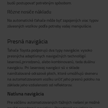
budú postupovať potrebným spôsobom.
Rôzne nosiče nákladu
Na automatické ťahače môže byť zapojených viac typov
závesných vozíkov podľa potreby vašej manipulácie.
Presná navigácia
Ťahače Toyota podporujú dva typy navigácie. vysoko
presnýcha adaptívnych navigačných technológií:
laserovú,prirodzenú, alebo kombinovanú, teda duálnu
navigáciu. Pri laserovej navigácii sú v sklade
nainštalované odrazové ploch, ktoré umožňujú skeneru
na automatizovanom vozíku určiť jeho presnú polohu na
základe jeho vzdialenosti od reflektorov.
Natívna navigácia
Pre väčšinu automatizovaných ťažných riešení je možné
použiť prirodzenú navigáciu. Prirodzená navigácia je