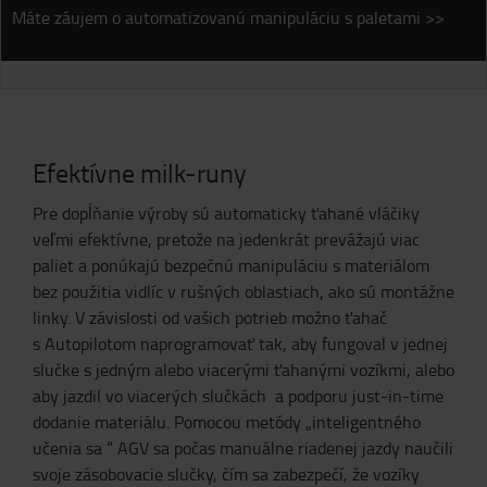
Máte záujem o automatizovanú manipuláciu s paletami >>
Efektívne milk-runy
Pre dopĺňanie výroby sú automaticky ťahané vláčiky
veľmi efektívne, pretože na jedenkrát prevážajú viac
paliet a ponúkajú bezpečnú manipuláciu s materiálom
bez použitia vidlíc v rušných oblastiach, ako sú montážne
linky. V závislosti od vašich potrieb možno ťahač
s Autopilotom naprogramovať tak, aby fungoval v jednej
slučke s jedným alebo viacerými ťahanými vozíkmi, alebo
aby jazdil vo viacerých slučkách a podporu just-in-time
dodanie materiálu. Pomocou metódy „inteligentného
učenia sa “ AGV sa počas manuálne riadenej jazdy naučili
svoje zásobovacie slučky, čím sa zabezpečí, že vozíky