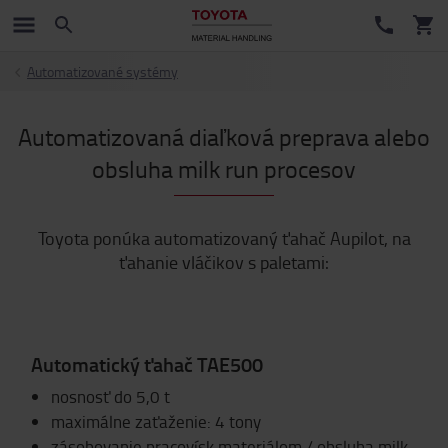
Automatizované systémy
Automatizovaná diaľková preprava alebo
obsluha milk run procesov
Toyota ponúka automatizovaný ťahač Aupilot, na
ťahanie vláčikov s paletami:
Automatický ťahač TAE500
nosnosť do 5,0 t
maximálne zaťaženie: 4 tony
zásobovanie pracovísk materiálom / obsluha milk