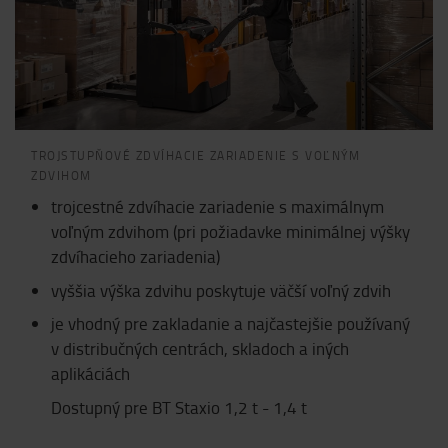
TROJSTUPŇOVÉ ZDVÍHACIE ZARIADENIE S VOĽNÝM
ZDVIHOM
trojcestné zdvíhacie zariadenie s maximálnym
voľným zdvihom (pri požiadavke minimálnej výšky
zdvíhacieho zariadenia)
vyššia výška zdvihu poskytuje väčší voľný zdvih
je vhodný pre zakladanie a najčastejšie používaný
v distribučných centrách, skladoch a iných
aplikáciách
Dostupný pre BT Staxio 1,2 t - 1,4 t