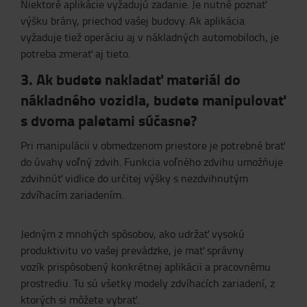
Niektoré aplikácie vyžadujú zadanie. Je nutné poznať
výšku brány, priechod vašej budovy. Ak aplikácia
vyžaduje tiež operáciu aj v nákladných automobiloch, je
potreba zmerať aj tieto.
3. Ak budete nakladať materiál do
nákladného vozidla, budete manipulovať
s dvoma paletami súčasne?
Pri manipulácii v obmedzenom priestore je potrebné brať
do úvahy voľný zdvih. Funkcia voľného zdvihu umožňuje
zdvihnúť vidlice do určitej výšky s nezdvihnutým
zdvíhacím zariadením.
Jedným z mnohých spôsobov, ako udržať vysokú
produktivitu vo vašej prevádzke, je mať správny
vozík prispôsobený konkrétnej aplikácii a pracovnému
prostrediu. Tu sú všetky modely zdvíhacích zariadení, z
ktorých si môžete vybrať.