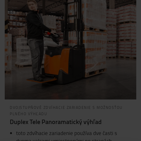
DVOJSTUPŇOVÉ ZDVÍHACIE ZARIADENIE S MOŽNOSŤOU
PLNÉHO VÝHĽADU
Duplex Tele Panoramatický výhľad
toto zdvíhacie zariadenie používa dve časti s
dvoma valcami umiestnenými po stranách