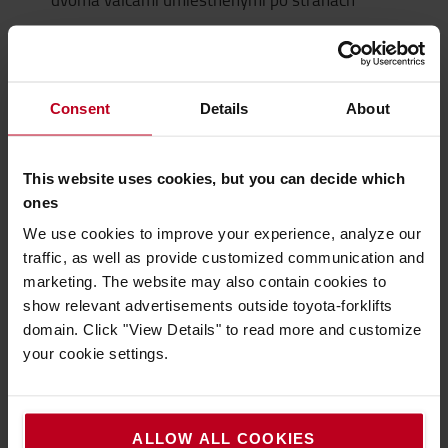
zlepšuje viditeľnosť obsluhy a zároveň zaisťuje
ľahké a bezpečné otvorenie vidlice
má 76 mm voľný zdvih, ktorý umožňuje
Consent
Details
About
horizontálnu prepravu bez zdvíhania Zdvíhacieho
zariadenia a zvýšenia jeho minimálnej výšky.
Obzvlášť užitočné, ak má objekt nízky strop alebo
This website uses cookies, but you can decide which
nízke dvere.
ones
Dostupný u BT Staxio 1 t - 2 t:
We use cookies to improve your experience, analyze our
traffic, as well as provide customized communication and
marketing. The website may also contain cookies to
show relevant advertisements outside toyota-forklifts
domain. Click "View Details" to read more and customize
your cookie settings.
ALLOW ALL COOKIES