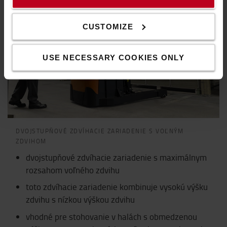
CUSTOMIZE
USE NECESSARY COOKIES ONLY
DVOJSTUPŇOVÉ ZDVÍHACIE ZARIADENIE S VOĽNÝM
ZDVIHOM
dvojstupňové zdvíhacie zariadenie s maximálnym
rozsahom voľného zdvihu
toto zdvíhacie zariadenie kombinuje vysokú výšku
zdvihu s nízkou výškou zdvihu
vhodné pre stohovanie v halách s obmedzenou