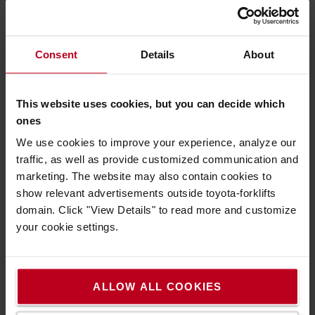
nízkozdvižných vozíkoch je správny výber ovplyvnený
viacerými faktormi, teda cenou, typom aplikácie,
intenzitou manipulácie alebo typom povrchu, na ktorom
Consent
Details
About
bude vozík používaný.
This website uses cookies, but you can decide which
Friction
ones
Výborná priľnavosť aj na mokrom povrchu
We use cookies to improve your experience, analyze our
Nezanechává stopy na podlahe
traffic, as well as provide customized communication and
marketing. The website may also contain cookies to
Vulkollan Quartz
show relevant advertisements outside toyota-forklifts
domain. Click "View Details" to read more and customize
Má efekt brúsneho papiera, tým mierne
your cookie settings.
opotrebovává podlahu
Perfektná priľnavosť
ALLOW ALL COOKIES