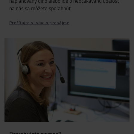
naplánovaný dlho alebo ide o neočakávanú udalosť,
na nás sa môžete spoľahnúť.
Prečítajte si viac o prenájme
Potrebujete pomoc?