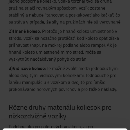
jedno podporné koliesko. Vďaka torznej tyči sa druhá
pružina stlačí rovnakým spôsobom. Vozík zostane
stabilný a nebude "tancovať a poskakovať ako kačka", čo
sa stáva v prípade, že sily na pružinách nie sú vyrovnané.
2)Hnané koleso:
Pretože je hnané koleso umiestnené v
strede, vozík sa nezačne pretáčať, keď koleso opäť získa
priľnavosť (napr. na mokrej podlahe alebo rampe). Ak je
hnané koleso umiestnené mimo stred, môže sa
vyskytnúť neočakávaný pohyb do strán.
3)Vidlicové koleso:
Je možné zvoliť medzi jednoduchými
alebo dvojitými vidlicovými kolieskami. Jednoduché pre
ľahšiu manipuláciu s vozíkom a dvojité pre ľahšie
prekonávanie nerovných povrchov a pre ťažké náklady.
Rôzne druhy materiálu koliesok pre
nízkozdvižné vozíky
Podobne ako pri paletových vozíkoch, aj pri