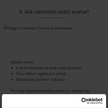
5. Aké vlastnosti vodiči ocenia?
Musíte vedieť:
V akom prostredí sa bude vozík používať
Šírku Vašich regálových uličiek
Požadovaný polomer otáčania
Pri kúpe vysokozdvižného vozíka je v stávke čas
vodičov, ako aj Vaše peniaze. Napríklad pneumatiky
vysokozdvižného vozíka musia vyhovovať podlahe,
kde pracuje, nerovnostiam alebo prekážkam, ktoré