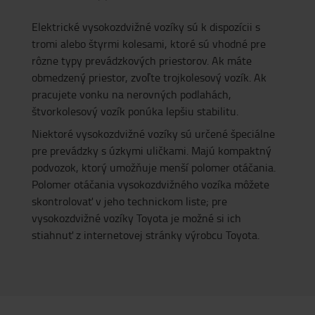
Elektrické vysokozdvižné vozíky sú k dispozícii s
tromi alebo štyrmi kolesami, ktoré sú vhodné pre
rôzne typy prevádzkových priestorov. Ak máte
obmedzený priestor, zvoľte trojkolesový vozík. Ak
pracujete vonku na nerovných podlahách,
štvorkolesový vozík ponúka lepšiu stabilitu.
Niektoré vysokozdvižné vozíky sú určené špeciálne
pre prevádzky s úzkymi uličkami. Majú kompaktný
podvozok, ktorý umožňuje menší polomer otáčania.
Polomer otáčania vysokozdvižného vozíka môžete
skontrolovať v jeho technickom liste; pre
vysokozdvižné vozíky Toyota je možné si ich
stiahnuť z internetovej stránky výrobcu Toyota.