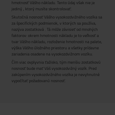
hmotnosť Vášho nákladu. Tento údaj však nie je
jediný , ktorý musíte skontrolovať.
Skutočná nosnosť Vášho vysokozdvižného vozíka sa
za špecifických podmienok, v ktorých sa používa,
nazýva zostatková . Tá môže závisieť od mnohých
faktorov: okrem hmotnosti nákladu je to veľkosť a
tvar Vášho nákladu, rozloženie hmotnosti na palete,
výška Vášho úložného priestoru a všetky prídavne
zariadenia osadene na vysokozdvižnom vozíku.
Čím viac ovplyvnia ťažisko, tým menšiu zostatkovú
nosnosť bude mať Váš vysokozdvižný vozík. Pred
zakúpením vysokozdvižného vozíka je nevyhnutné
vypočítať požadovanú nosnosť.