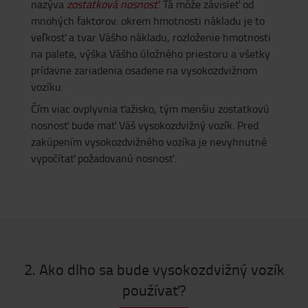
nazýva
zostatková nosnosť
. Tá môže závisieť od
mnohých faktorov: okrem hmotnosti nákladu je to
veľkosť a tvar Vášho nákladu, rozloženie hmotnosti
na palete, výška Vášho úložného priestoru a všetky
prídavne zariadenia osadene na vysokozdvižnom
vozíku.
Čím viac ovplyvnia ťažisko, tým menšiu zostatkovú
nosnosť bude mať Váš vysokozdvižný vozík. Pred
zakúpením vysokozdvižného vozíka je nevyhnutné
vypočítať požadovanú nosnosť.
2. Ako dlho sa bude vysokozdvižný vozík
používať?