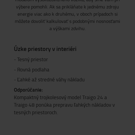
výbere pomohli. Ak sa prikláňate k jednému zdroju
energie viac ako k druhému, v oboch prípadoch si
môžete dovoliť kalkulovať s podobnými nosnosťami
a výškami zdvihu.
Úzke priestory v interiéri
- Tesný priestor
- Rovná podlaha
- Ľahké až stredné váhy nákladu
Odporúčanie:
Kompaktný trojkolesový model Traigo 24 a
Traigo 48 ponúka prepravu ľahkých nákladov v
tesných priestoroch.