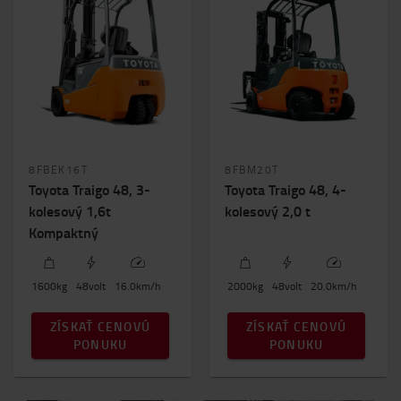
8FBEK16T
8FBM20T
Toyota Traigo 48, 3-
Toyota Traigo 48, 4-
kolesový 1,6t
kolesový 2,0 t
Kompaktný
1600
kg
48
volt
16.0
km/h
2000
kg
48
volt
20.0
km/h
ZÍSKAŤ CENOVÚ
ZÍSKAŤ CENOVÚ
PONUKU
PONUKU