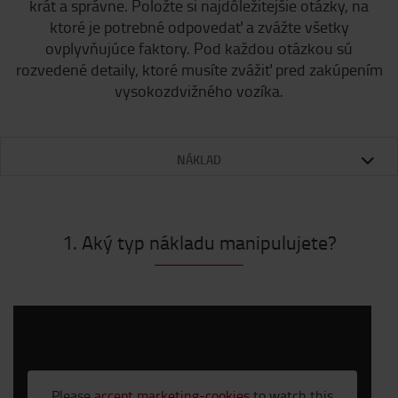
krát a správne. Položte si najdôležitejšie otázky, na
ktoré je potrebné odpovedať a zvážte všetky
ovplyvňujúce faktory. Pod každou otázkou sú
rozvedené detaily, ktoré musíte zvážiť pred zakúpením
vysokozdvižného vozíka.
NÁKLAD
1. Aký typ nákladu manipulujete?
Please
accept marketing-cookies
to watch this