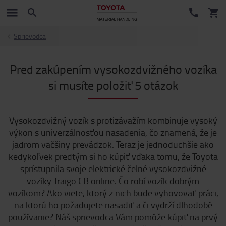
Sprievodca
Pred zakúpením vysokozdvižného vozíka
si musíte položiť 5 otázok
Vysokozdvižný vozík s protizávažím kombinuje vysoký
výkon s univerzálnosťou nasadenia, čo znamená, že je
jadrom väčšiny prevádzok. Teraz je jednoduchšie ako
kedykoľvek predtým si ho kúpiť vďaka tomu, že Toyota
sprístupnila svoje elektrické čelné vysokozdvižné
vozíky Traigo CB online. Čo robí vozík dobrým
vozíkom? Ako viete, ktorý z nich bude vyhovovať práci,
na ktorú ho požadujete nasadiť a či vydrží dlhodobé
používanie? Náš sprievodca Vám pomôže kúpiť na prvý