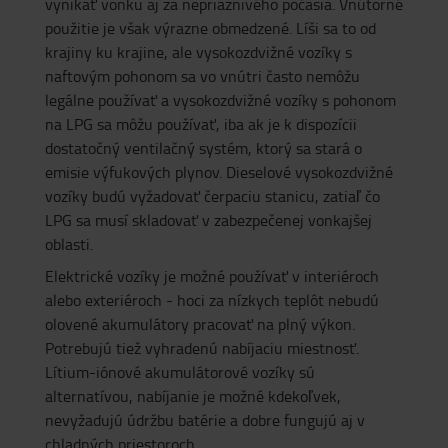
vynikať vonku aj za nepriaznivého počasia. Vnútorné
použitie je však výrazne obmedzené. Líši sa to od
krajiny ku krajine, ale vysokozdvižné vozíky s
naftovým pohonom sa vo vnútri často nemôžu
legálne používať a vysokozdvižné vozíky s pohonom
na LPG sa môžu používať, iba ak je k dispozícii
dostatočný ventilačný systém, ktorý sa stará o
emisie výfukových plynov. Dieselové vysokozdvižné
vozíky budú vyžadovať čerpaciu stanicu, zatiaľ čo
LPG sa musí skladovať v zabezpečenej vonkajšej
oblasti.
Elektrické vozíky je možné používať v interiéroch
alebo exteriéroch - hoci za nízkych teplôt nebudú
olovené akumulátory pracovať na plný výkon.
Potrebujú tiež vyhradenú nabíjaciu miestnosť.
Lítium-iónové akumulátorové vozíky sú
alternatívou, nabíjanie je možné kdekoľvek,
nevyžadujú údržbu batérie a dobre fungujú aj v
chladných priestoroch.