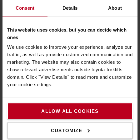
musí prekonávať. Ak sú v dráhe vozík stúpania alebo
Consent
Details
About
rampy, uistite sa, že vysokozdvižný vozík, ktorý
nakoniec kúpite, má zodpovedajúcu stúpavosť.
This website uses cookies, but you can decide which
Ak má vozík pracovať vonku, musí mať kabínu,
ones
ktorá vodičovi poskytuje komfortne pracovné
prostredie. Pre prácu v interiéri nie je kabína nutná,
We use cookies to improve your experience, analyze our
mohla by však zlepšiť pracovné prostredie vodiča
traffic, as well as provide customized communication and
napr. znížením hluku.
marketing. The website may also contain cookies to
show relevant advertisements outside toyota-forklifts
Skúsenosti vodičov hovoria o miestach, kde si
domain. Click "View Details" to read more and customize
elektrické vysokozdvižné vozíky prídu na svoje.
your cookie settings.
Neprodukujú splodiny a spravidla nie sú také hlučné.
Sú voľbou číslo jeden pre vnútorné operácie, ale
môžu pracovať aj vonku v rôznych poveternostných
podmienkach. Ak máte správne vetranie, ako je
ALLOW ALL COOKIES
uvedené vyššie, vo vnútri by sa samozrejme mohol
použiť vysokozdvižný vozík s pohonom na LPG. Pri
CUSTOMIZE
kúpe nového vysokozdvižného vozíka poháňaného
spaľovacím motorom by ste sa mali ubezpečiť, že