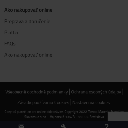
Ako nakupovať online
Preprava a doručenie
Platba
FAQs
Ako nakupovať online
Všeobecné obchodné podmienky
Ochrana osobných údajov
Zásady používania Cookies
Nastavenia cookies
Ceny sú platné len pre online objednávky. Copyright 2022 Toyota Material Handling
Slovensko s.r.o. - Vajnorská 134/B - 831 04 Bratislava