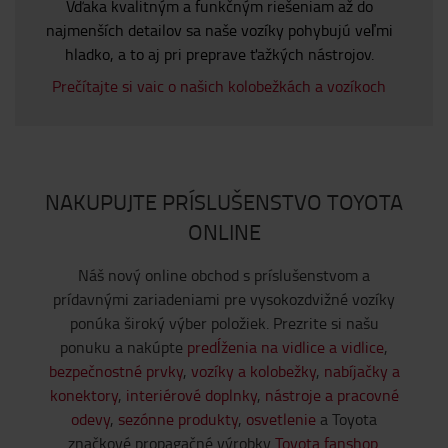
Vďaka kvalitným a funkčným riešeniam až do
najmenších detailov sa naše vozíky pohybujú veľmi
hladko, a to aj pri preprave ťažkých nástrojov.
Prečítajte si vaic o našich kolobežkách a vozíkoch
NAKUPUJTE PRÍSLUŠENSTVO TOYOTA
ONLINE
Náš nový online obchod s príslušenstvom a
prídavnými zariadeniami pre vysokozdvižné vozíky
ponúka široký výber položiek. Prezrite si našu
ponuku a nakúpte
predĺženia na vidlice a vidlice
,
bezpečnostné prvky
,
vozíky a kolobežky
,
nabíjačky a
konektory
,
interiérové doplnky
,
nástroje a pracovné
odevy
,
sezónne produkty
,
osvetlenie
a Toyota
značkové propagačné výrobky
Toyota fanshop
.