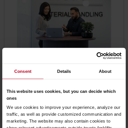
Potrebujete pomoc?
Consent
Details
About
Sme tu pre Vás, aby sme Vám pomohli.
KONTAKTUJTE NÁS
This website uses cookies, but you can decide which
ones
Získajte viac informácií
We use cookies to improve your experience, analyze our
Ako nakupovať online
traffic, as well as provide customized communication and
Doprava a doručenie
marketing. The website may also contain cookies to
Často kladené otázky
show relevant advertisements outside toyota-forklifts