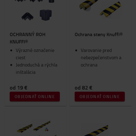
Vozíky a kolobežky
Batérie a elektronika
Interiéry
Sedadlá
OCHRANNÝ ROH
Ochrana steny Knuffi®
Riešenie Ram Mount
KNUFFI®
Pracovné odevy
Výrazné označenie
Toyota Fanshop
Varovanie pred
ciest
Svetlá
nebezpečenstvom a
Jednoduchá a rýchla
Zima
ochrana
inštalácia
Pracovný priestor a sklad
Spotrebný materiál
od 19 €
od 82 €
Kategória
OBJEDNAŤ ONLINE
OBJEDNAŤ ONLINE
Bezpečnosť v sklade
(14)