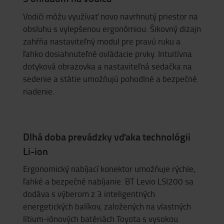
Vodiči môžu využívať novo navrhnutý priestor na
obsluhu s vylepšenou ergonómiou. Šikovný dizajn
zahŕňa nastaviteľný modul pre pravú ruku a
ľahko dosiahnuteľné ovládacie prvky. Intuitívna
dotyková obrazovka a nastaviteľná sedačka na
sedenie a státie umožňujú pohodlné a bezpečné
riadenie.
Dlhá doba prevádzky vďaka technológii
Li-ion
Ergonomický nabíjací konektor umožňuje rýchle,
ľahké a bezpečné nabíjanie. BT Levio LSI200 sa
dodáva s výberom z 3 inteligentných
energetických balíkov, založených na vlastných
lítium-iónových batériách Toyota s vysokou