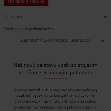
POŽIADAŤ O PONUKU
Záruka
Pozrite si naše jazdené vozíky
ELEKTRICKÝ PALETOVÝ VOZÍK BT LEVIO LSI200
Náš nový paletový vozík so stojacim
vodičom s li-ionovým pohonom
Objavte nový lítium-iónový nízkozdvižný paletový
vozík od Toyoty. Tento kompaktný, ale výkonný
elektrický vozík, navrhnutý s ohľadom na vodiča,
ponúka optimálnu bezpečnosť a pohodlie a zároveň