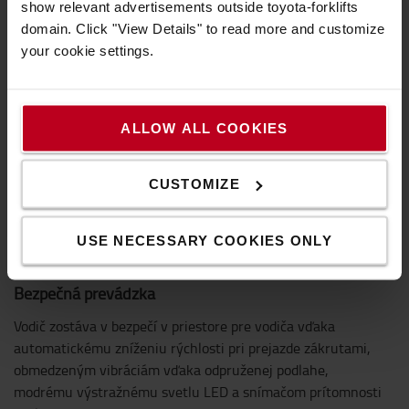
show relevant advertisements outside toyota-forklifts
domain. Click "View Details" to read more and customize
your cookie settings.
ALLOW ALL COOKIES
CUSTOMIZE
USE NECESSARY COOKIES ONLY
Bezpečná prevádzka
Vodič zostáva v bezpečí v priestore pre vodiča vďaka
automatickému zníženiu rýchlosti pri prejazde zákrutami,
obmedzeným vibráciám vďaka odpruženej podlahe,
modrému výstražnému svetlu LED a snímačom prítomnosti