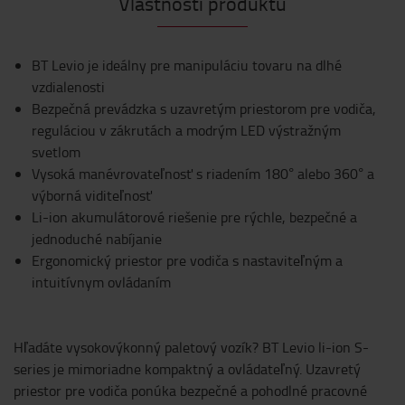
Vlastnosti produktu
BT Levio je ideálny pre manipuláciu tovaru na dlhé
vzdialenosti
Bezpečná prevádzka s uzavretým priestorom pre vodiča,
reguláciou v zákrutách a modrým LED výstražným
svetlom
Vysoká manévrovateľnosť s riadením 180° alebo 360° a
výborná viditeľnosť
Li-ion akumulátorové riešenie pre rýchle, bezpečné a
jednoduché nabíjanie
Ergonomický priestor pre vodiča s nastaviteľným a
intuitívnym ovládaním
Hľadáte vysokovýkonný paletový vozík? BT Levio li-ion S-
series je mimoriadne kompaktný a ovládateľný. Uzavretý
priestor pre vodiča ponúka bezpečné a pohodlné pracovné