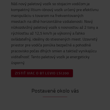
Náš nový paletový vozík so stojacim vodičom je
kompaktný lítium-iónový vozík určený pre efektívnu
manipuláciu s tovarom na frekventovaných
miestach na dlhé horizontálne vzdialenosti. Nový
nízkozdvižný paletový vozík s nosnosťou až 2 tony a
rýchlosťou až 12,5 km/h je výkonný a ľahko
ovládateľný, ideálny do stiesnených miest. Uzavretý
priestor pre vodiča ponúka bezpečné a pohodlné
pracovisko počas dlhých smien a taktiež vynikajúcu
viditeľnosť. Tento paletový vozík je energeticky
úsporný.
ZISTIŤ VIAC O BT LEVIO LSI200
Postavené okolo vás