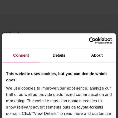
O Toyote
Kto sme
Prečo kupovať Toyotu
Consent
Details
About
Centrum dizajnu
This website uses cookies, but you can decide which
Logistic Solution Center
ones
Kariéra v Toyota Material Handling
We use cookies to improve your experience, analyze our
traffic, as well as provide customized communication and
Toyota hodnoty
marketing. The website may also contain cookies to
show relevant advertisements outside toyota-forklifts
Hodnoty Toyota
domain. Click "View Details" to read more and customize