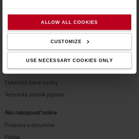
Udržateľnosť
Inovácie
ALLOW ALL COOKIES
Etický kódex pre dodávateľov
CUSTOMIZE
Ďalšie odkazy
Kúpiť paletový vozík
USE NECESSARY COOKIES ONLY
Kúpiť nízkozdvižný vozík
Elektrické čelné vozíky
Technický slovník pojmov
Ako nakupovať online
Preprava a doručenie
Platba