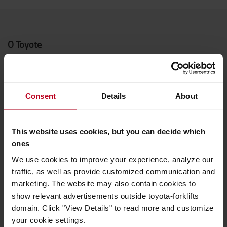
O Toyote
Kto sme
Prečo kupovať Toyotu
Consent
Details
About
Centrum dizajnu
Logistic Solution Center
This website uses cookies, but you can decide which
Kariéra v Toyota Material Handling
ones
We use cookies to improve your experience, analyze our
Toyota hodnoty
traffic, as well as provide customized communication and
marketing. The website may also contain cookies to
Hodnoty Toyota
show relevant advertisements outside toyota-forklifts
domain. Click "View Details" to read more and customize
Toyota Production Systems (TPS)
your cookie settings.