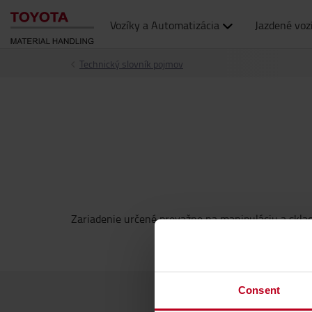
Vozíky a Automatizácia
Jazdené voz
Technický slovník pojmov
Zariadenie určené prevažne na manipuláciu a skl
Consent