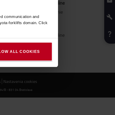
Ako nakupovať online
Preprava a doručenie
zed communication and
Platba
ota-forklifts domain. Click
FAQs
Ako nakupovať online
LOW ALL COOKIES
s
Nastavenia cookies
134/B - 831 04 Bratislava