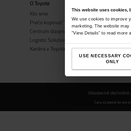
O Toyote
Toyota
This website uses cookies, 
Kto sme
Hodnot
We use cookies to improve yo
Prečo kupovať Toyotu
Toyota
marketing. The website may a
Centrum dizajnu
Udržat
"View Details" to read more 
Logistic Solution Center
Inovác
Kariéra v Toyota Material Handling
Etický
USE NECESSARY CO
ONLY
Všeobecné obchodné
Ceny sú platné len pre o