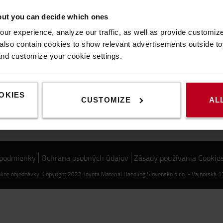
 hodnoty
Ďalšie odkazy
but you can decide which ones
y Toyota
Kúpiť paletový vozík
ur experience, analyze our traffic, as well as provide customi
 Production Systems (TPS)
Kúpiť nízkozdvižný vozík
lso contain cookies to show relevant advertisements outside toy
eľnosť
Elektrické čelné vozíky
and customize your cookie settings.
ie
Technický slovník pojmov
 kódex pre dodávateľov
OKIES
CUSTOMIZE
AL
 podmienky
Ochrana osobných údajov
Zásady používania Cookie
nline objednávky. Copyright 2022 Toyota Material Handling Slovensko s.r.o. - Vajnorská 