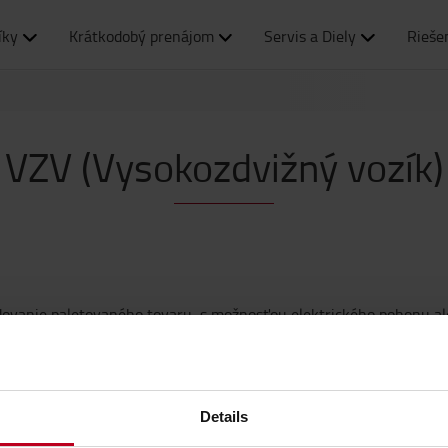
íky
Krátkodobý prenájom
Servis a Diely
Rieše
VZV (Vysokozdvižný vozík)
adovanie paletovaného tovaru, s možnosťou elektrického pohonu a
Details