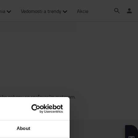
nia
Vedomosti a trendy
Akcie
lebo pohonu so spaľovacím motorom.
About