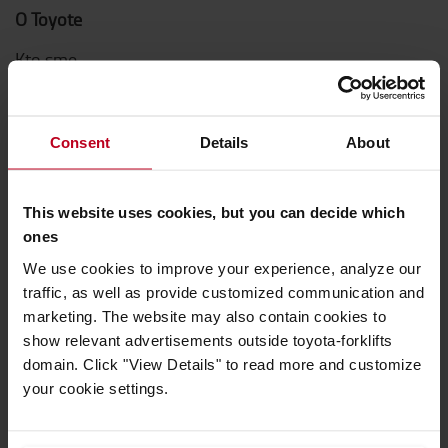
O Toyote
Kto sme
Prečo kupovať Toyotu
Centrum dizajnu
Consent
Details
About
Logistic Solution Center
Kariéra v Toyota Material Handling
This website uses cookies, but you can decide which
ones
We use cookies to improve your experience, analyze our
Toyota hodnoty
traffic, as well as provide customized communication and
Hodnoty Toyota
marketing. The website may also contain cookies to
show relevant advertisements outside toyota-forklifts
Toyota Production Systems (TPS)
domain. Click "View Details" to read more and customize
Udržateľnosť
your cookie settings.
Inovácie