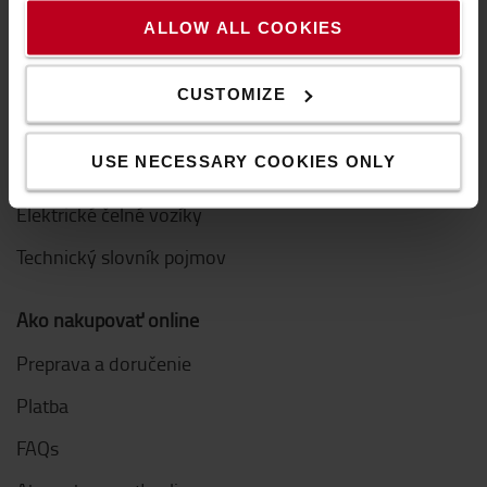
Etický kódex pre dodávateľov
ALLOW ALL COOKIES
Ďalšie odkazy
CUSTOMIZE
Kúpiť paletový vozík
USE NECESSARY COOKIES ONLY
Kúpiť nízkozdvižný vozík
Elektrické čelné vozíky
Technický slovník pojmov
Ako nakupovať online
Preprava a doručenie
Platba
FAQs