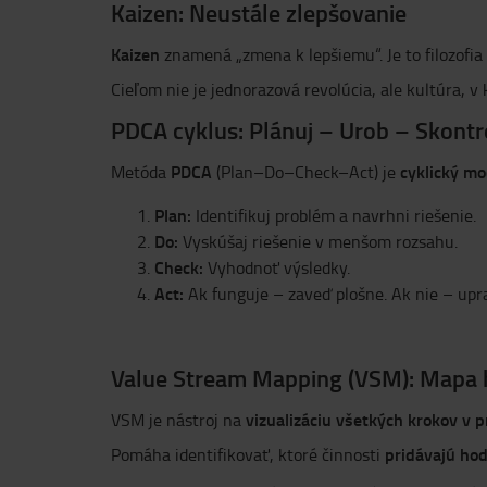
Kaizen: Neustále zlepšovanie
Kaizen
znamená „zmena k lepšiemu“. Je to filozofia
Cieľom nie je jednorazová revolúcia, ale kultúra, v
PDCA cyklus: Plánuj – Urob – Skontro
PDCA
cyklický mo
Metóda
(Plan–Do–Check–Act) je
Plan:
Identifikuj problém a navrhni riešenie.
Do:
Vyskúšaj riešenie v menšom rozsahu.
Check:
Vyhodnoť výsledky.
Act:
Ak funguje – zaveď plošne. Ak nie – upr
Value Stream Mapping (VSM): Mapa
vizualizáciu všetkých krokov v 
VSM je nástroj na
pridávajú ho
Pomáha identifikovať, ktoré činnosti