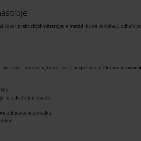
ástroje
praktických nástrojov a metód
 aj súbor
, ktoré pomáhajú odhaľovať
čisté, bezpečné a efektívne pracovis
o poriadku. Pomáha vytvoriť
ého.
ické a dostupné miesto.
.
pre udržiavanie poriadku.
iplínu.