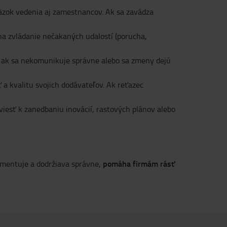
väzok vedenia aj zamestnancov. Ak sa zavádza
 na zvládanie nečakaných udalostí (porucha,
ä ak sa nekomunikuje správne alebo sa zmeny dejú
 a kvalitu svojich dodávateľov. Ak reťazec
iesť k zanedbaniu inovácií, rastových plánov alebo
pomáha firmám rásť
lementuje a dodržiava správne,