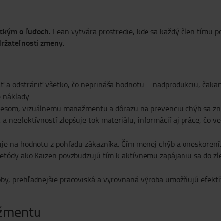
tkým o ľuďoch.
Lean vytvára prostredie, kde sa každý člen tímu po
držateľnosti zmeny.
ať a odstrániť všetko, čo neprináša hodnotu – nadprodukciu, čaka
 náklady.
som, vizuálnemu manažmentu a dôrazu na prevenciu chýb sa znižuj
 a neefektívností zlepšuje tok materiálu, informácií aj práce, čo 
je na hodnotu z pohľadu zákazníka. Čím menej chýb a oneskorení, 
etódy ako Kaizen povzbudzujú tím k aktívnemu zapájaniu sa do zle
by, prehľadnejšie pracoviská a vyrovnaná výroba umožňujú efektí
ažmentu