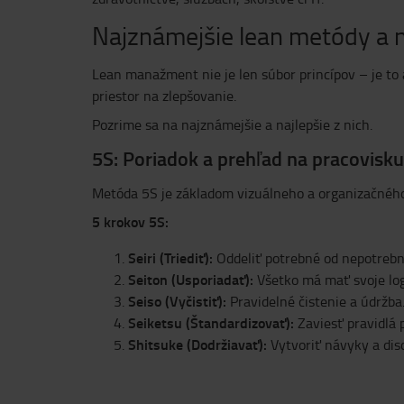
Najznámejšie lean metódy a n
Lean manažment nie je len súbor princípov – je to
priestor na zlepšovanie.
Pozrime sa na najznámejšie a najlepšie z nich.
5S: Poriadok a prehľad na pracovisku
Metóda 5S je základom vizuálneho a organizačnéh
5 krokov 5S:
Seiri (Triediť):
Oddeliť potrebné od nepotrebn
Seiton (Usporiadať):
Všetko má mať svoje log
Seiso (Vyčistiť):
Pravidelné čistenie a údržba
Seiketsu (Štandardizovať):
Zaviesť pravidlá 
Shitsuke (Dodržiavať):
Vytvoriť návyky a disc