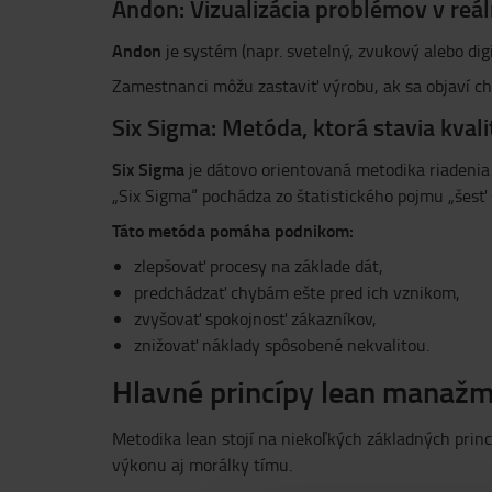
Andon: Vizualizácia problémov v reá
Andon
je systém (napr. svetelný, zvukový alebo di
Zamestnanci môžu zastaviť výrobu, ak sa objaví ch
Six Sigma: Metóda, ktorá stavia kvali
Six Sigma
je dátovo orientovaná metodika riadenia 
„Six Sigma“ pochádza zo štatistického pojmu „šes
Táto metóda pomáha podnikom:
zlepšovať procesy na základe dát,
predchádzať chybám ešte pred ich vznikom,
zvyšovať spokojnosť zákazníkov,
znižovať náklady spôsobené nekvalitou.
Hlavné princípy lean manaž
Metodika lean stojí na niekoľkých základných princ
výkonu aj morálky tímu.