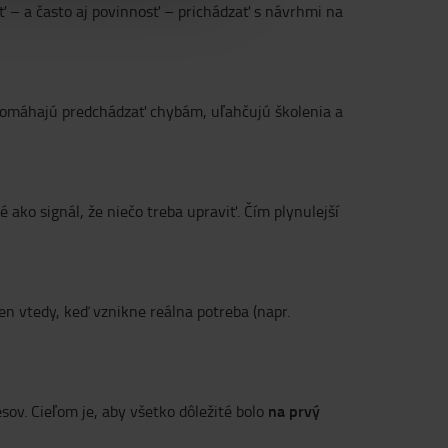
– a často aj povinnosť – prichádzať s návrhmi na
pomáhajú predchádzať chybám, uľahčujú školenia a
 ako signál, že niečo treba upraviť. Čím plynulejší
len vtedy, keď vznikne reálna potreba (napr.
na prvý
sov. Cieľom je, aby všetko dôležité bolo