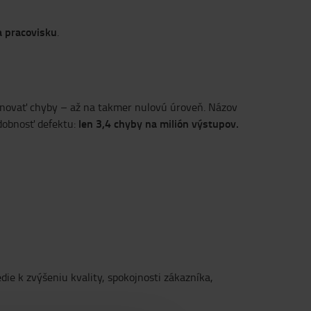
a pracovisku
.
iminovať chyby – až na takmer nulovú úroveň. Názov
len 3,4 chyby na milión výstupov.
dobnosť defektu:
ie k zvýšeniu kvality, spokojnosti zákazníka,