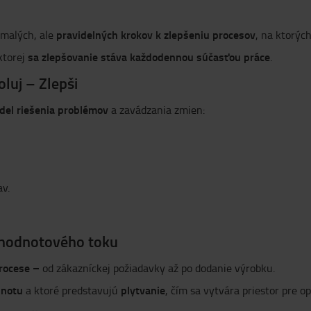
pravidelných krokov k zlepšeniu procesov
 malých, ale
, na ktorýc
sa zlepšovanie stáva každodennou súčasťou práce
 ktorej
.
luj – Zlepši
del riešenia problémov
a zavádzania zmien:
av.
 hodnotového toku
procese –
od zákazníckej požiadavky až po dodanie výrobku.
dnotu
plytvanie
a ktoré predstavujú
, čím sa vytvára priestor pre op