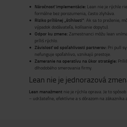
Náročnosť implementácie:
Lean nie je rýchle r
formálne bez porozumenia, často zlyháva.
Riziko prílišnej „štíhlosti“
: Ak sa to preženie, m
výpadok dodávateľa, kolísanie dopytu).
Odpor ku zmene:
Zamestnanci môžu lean vnímať
príliš rýchlo.
Závislosť od spoľahlivosti partnerov:
Pri pull 
nefunguje spoľahlivo, vznikajú prestoje.
Zameranie na operatívu na úkor stratégie:
Príl
dlhodobého smerovania firmy.
Lean nie je jednorazová zmen
Lean manažment
nie je rýchla oprava. Je to spôs
– udržateľne, efektívne a s dôrazom na zákazníka 