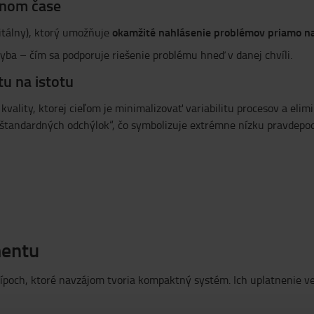
lnom čase
okamžité nahlásenie problémov priamo n
gitálny), ktorý umožňuje
yba – čím sa podporuje riešenie problému hneď v danej chvíli.
tu na istotu
kvality, ktorej cieľom je minimalizovať variabilitu procesov a el
ť štandardných odchýlok“, čo symbolizuje extrémne nízku pravdepo
mentu
ípoch, ktoré navzájom tvoria kompaktný systém. Ich uplatnenie ved