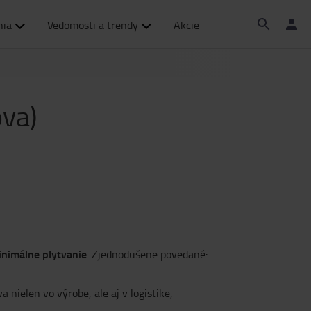
nia
Vedomosti a trendy
Akcie
ova)
inimálne plytvanie
. Zjednodušene povedané:
a nielen vo výrobe, ale aj v logistike,