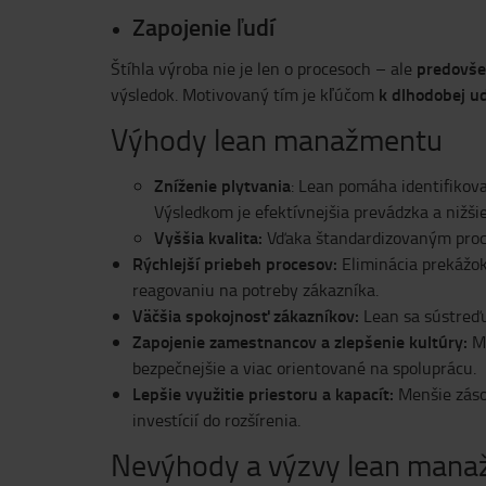
Zapojenie ľudí
predovše
Štíhla výroba nie je len o procesoch – ale
k dlhodobej u
výsledok. Motivovaný tím je kľúčom
Výhody lean manažmentu
Zníženie plytvania
: Lean pomáha identifikov
Výsledkom je efektívnejšia prevádzka a nižšie
Vyššia kvalita:
Vďaka štandardizovaným proce
Rýchlejší priebeh procesov:
Eliminácia prekážok
reagovaniu na potreby zákazníka.
Väčšia spokojnosť zákazníkov:
Lean sa sústreďu
Zapojenie zamestnancov a zlepšenie kultúry:
M
bezpečnejšie a viac orientované na spoluprácu.
Lepšie využitie priestoru a kapacít:
Menšie záso
investícií do rozšírenia.
Nevýhody a výzvy lean man