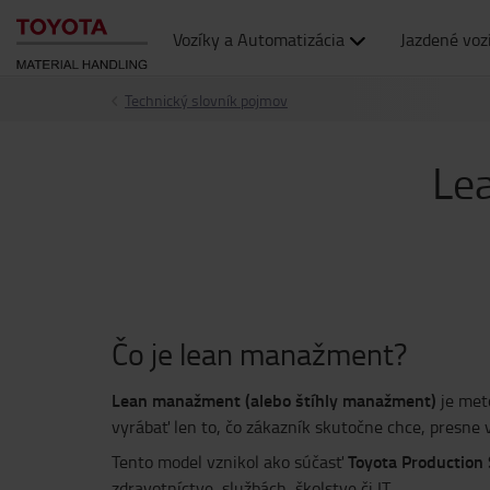
Vozíky a Automatizácia
Jazdené voz
Technický slovník pojmov
Lea
Čo je lean manažment?
Lean manažment (alebo štíhly manažment)
je meto
vyrábať len to, čo zákazník skutočne chce, presne v
Toyota Production
Tento model vznikol ako súčasť
zdravotníctve, službách, školstve či IT.