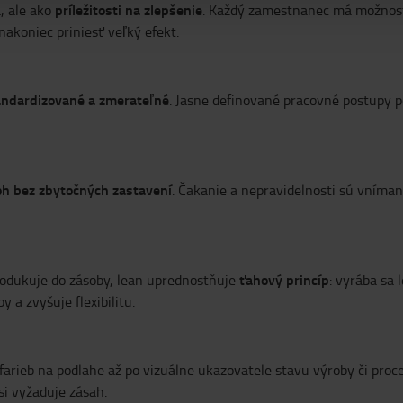
príležitosti na zlepšenie
, ale ako
. Každý zamestnanec má možnosť 
nakoniec priniesť veľký efekt.
andardizované a zmerateľné
. Jasne definované pracovné postupy 
loh bez zbytočných zastavení
. Čakanie a nepravidelnosti sú vnímané
ťahový princíp
rodukuje do zásoby, lean uprednostňuje
: vyrába sa 
 a zvyšuje flexibilitu.
farieb na podlahe až po vizuálne ukazovatele stavu výroby či proce
 si vyžaduje zásah.