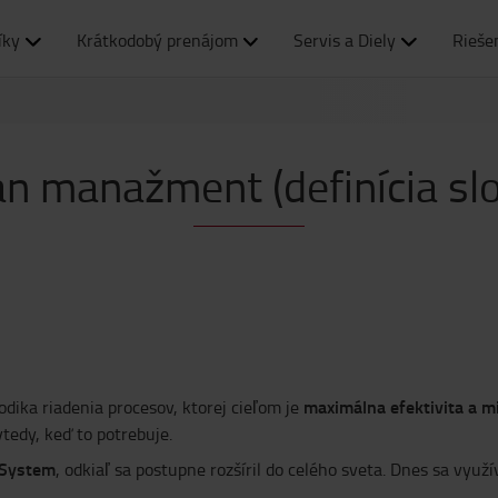
íky
Krátkodobý prenájom
Servis a Diely
Rieše
n manažment (definícia sl
maximálna efektivita a m
dika riadenia procesov, ktorej cieľom je
tedy, keď to potrebuje.
 System
, odkiaľ sa postupne rozšíril do celého sveta. Dnes sa využív