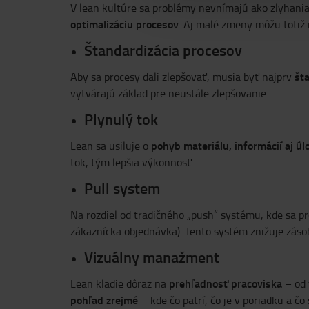
V lean kultúre sa problémy nevnímajú ako zlyhania
optimalizáciu procesov
. Aj malé zmeny môžu totiž 
Štandardizácia procesov
št
Aby sa procesy dali zlepšovať, musia byť najprv
vytvárajú základ pre neustále zlepšovanie.
Plynulý tok
pohyb materiálu, informácií aj ú
Lean sa usiluje o
tok, tým lepšia výkonnosť.
Pull system
Na rozdiel od tradičného „push“ systému, kde sa p
zákaznícka objednávka). Tento systém znižuje zásoby
Vizuálny manažment
prehľadnosť pracoviska
Lean kladie dôraz na
– od 
pohľad zrejmé
– kde čo patrí, čo je v poriadku a čo