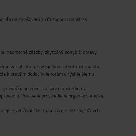
dieľa na zlepšovaní a cíti zodpovednosť za
nie, nadmerné zásoby, zbytočný pohyb či opravy.
e variabilita a zvyšuje konzistentnosť kvality.
vedie k kratším dodacím lehotám a rýchlejšiemu
tým väčšia je dôvera a spokojnosť klienta.
pšovania. Pracovné prostredie je organizovanejšie,
vnejšie využívať dostupné zdroje bez zbytočných