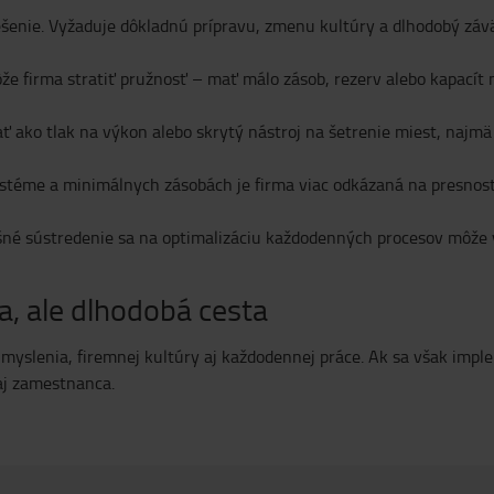
iešenie. Vyžaduje dôkladnú prípravu, zmenu kultúry a dlhodobý zá
ôže firma stratiť pružnosť – mať málo zásob, rezerv alebo kapacít
 ako tlak na výkon alebo skrytý nástroj na šetrenie miest, najm
systéme a minimálnych zásobách je firma viac odkázaná na presnosť
išné sústredenie sa na optimalizáciu každodenných procesov môže v
a, ale dlhodobá cesta
ob myslenia, firemnej kultúry aj každodennej práce. Ak sa však imp
aj zamestnanca.