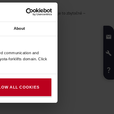
 pohľadu koncového používateľa, je to zbytočné –
About
zed communication and
ota-forklifts domain. Click
LOW ALL COOKIES