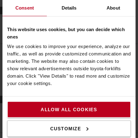
Consent
Details
About
Prepojenie
Detailnejší pohľad do centrálneho skladu spoločnosti
VELUX vďaka riešeniam pre správu flotily manipulačnej
This website uses cookies, but you can decide which
techniky od spoločnosti Toyota
ones
Správa flotily
We use cookies to improve your experience, analyze our
traffic, as well as provide customized communication and
marketing. The website may also contain cookies to
show relevant advertisements outside toyota-forklifts
domain. Click "View Details" to read more and customize
your cookie settings.
Prepojenie
Spoločnosť Kuehne + Nagel Logistics používa I_Site
ALLOW ALL COOKIES
Explorer na správu svojej flotily
Správa flotily
CUSTOMIZE