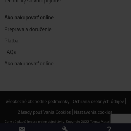
Technický slovník pojmov
Ako nakupovať online
Preprava a doručenie
Platba
FAQs
Ako nakupovať online
Všeobecné obchodné podmienky
Ochrana osobných údajov
Zásady používania Cookies
Nastavenia cookies
Ceny sú platné len pre online objednávky. Copyright 2022 Toyota Material Handling
Slovensko s.r.o. - Vajnorská 134/B - 831 04 Bratislava