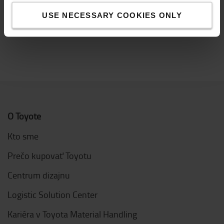
USE NECESSARY COOKIES ONLY
ZOBRAZIŤ VŠETKO
O Toyote
Kto sme
Prečo kupovať Toyotu
Centrum dizajnu
Logistic Solution Center
Kariéra v Toyota Material Handling