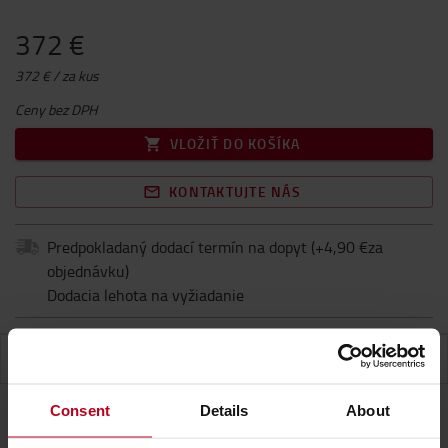
372 €
372 € / za kus
Ceny bez DPH
VLOŽIŤ DO KOŠÍKA
KONTAKTUJTE NÁS
Predpokladaný dodací termín na dopyt
(+
4,90 €za
objednávku
)
Dodacia lehota na vyžiadanie
ŠPECIFIKÁCIA
Consent
Details
About