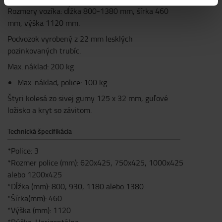
Rozmery vozíka: dĺžka 800-1380 mm, šírka 460
mm, výška 1120 mm.
Podvozok vyrobený z 22 mm lesklých
pozinkovaných trubíc.
Max. náklad: 200 kg
Max. náklad, police: 100 kg
Štyri kolesá zo sivej gumy 125 x 32 mm, guľové
ložisko a kryt so závitom.
Technická špecifikácia
*Police: 3
*Rozmer police (mm): 620x425, 750x425, 1000x425
alebo 1200x425
*Dĺžka (mm): 800, 930, 1180 alebo 1380
*Šírka(mm): 460
*Výška (mm): 1120