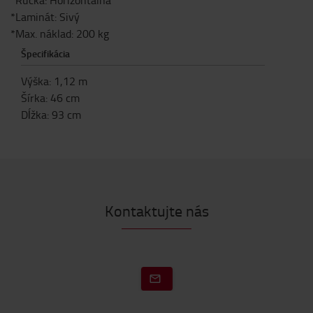
*Rúčka: Horizontálna
*Laminát: Sivý
*Max. náklad: 200 kg
Špecifikácia
Výška
:
1,12
m
Šírka
:
46
cm
Dĺžka
:
93
cm
Kontaktujte nás