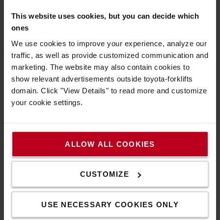
Špecifikácia
This website uses cookies, but you can decide which
ones
Tento základný vozík s 3 policami je možné použiť
We use cookies to improve your experience, analyze our
na akékoľvek operácie a je viac než vhodný do
traffic, as well as provide customized communication and
skladov na manipuláciu s ľahším nákladom alebo
marketing. The website may also contain cookies to
menšími jednotkami. Vďaka plne nastaviteľným
show relevant advertisements outside toyota-forklifts
policiam a rúčke je vozík nastaviteľný pre rôzne
domain. Click "View Details" to read more and customize
potreby. Okraje políc a koncové mriežky držia tovar
your cookie settings.
pevne na mieste. Dostupnosť v 4 rôznych dĺžkach.
Vozík je možné ľahko prispôsobiť rôznym potrebám,
a to vďaka plne nastaviteľným policiam a rúčkam.
ALLOW ALL COOKIES
Regále sú 12 mm hrubé, sú otočné alebo
odoberateľné a majú odolný laminovaný povrch
CUSTOMIZE
svetlosivej farby. Dostupnosť v 4 rôznych dĺžkach.
Rozmery sú prispôsobené nameraným 600 x 400
mm rámu. Okraje regálov a koncové mriežky držia
USE NECESSARY COOKIES ONLY
tovar pevne na mieste.