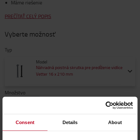
Máme riešenie
PREČÍTAŤ CELÝ POPIS
Vyberte možnosť
Typ
Model
Náhradná poistná skrutka pre predĺženie vidlice
Vetter 16 x 210 mm
Množstvo
Consent
Details
About
67 €
67 € / za kus