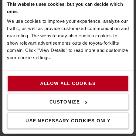
This website uses cookies, but you can decide which
Ceny bez DPH
ones
VLOŽIŤ DO KOŠÍKA
We use cookies to improve your experience, analyze our
traffic, as well as provide customized communication and
KONTAKTUJTE NÁS
marketing. The website may also contain cookies to
show relevant advertisements outside toyota-forklifts
Predpokladaný dodací termín na dopyt
(+
4,90 €za
domain. Click "View Details" to read more and customize
objednávku
)
your cookie settings.
Dodacia lehota na vyžiadanie
Záruka
ALLOW ALL COOKIES
ŠPECIFIKÁCIA
CUSTOMIZE
USE NECESSARY COOKIES ONLY
Špecifikácia