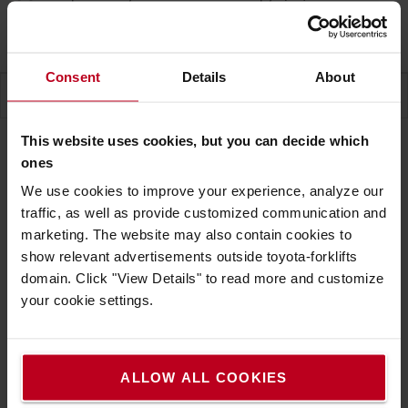
objednávku
)
Dodacia lehota na vyžiadanie
Consent
Details
About
ŠPECIFIKÁCIA
This website uses cookies, but you can decide which
ones
Špecifikácia
We use cookies to improve your experience, analyze our
traffic, as well as provide customized communication and
marketing. The website may also contain cookies to
V prípade použitia vysokozdvižných vozíkov vo
show relevant advertisements outside toyota-forklifts
verejnej doprave musia byť pri ceste dolu kopcom
domain. Click "View Details" to read more and customize
hroty vidlíc zakryté. Pri použití tohto krytu na
your cookie settings.
vidlice a ostatných povinných zariadení môžete
viesť svoj vysokozdvižný vozík i po verejných
cestách.
ALLOW ALL COOKIES
Technická špecifikácia