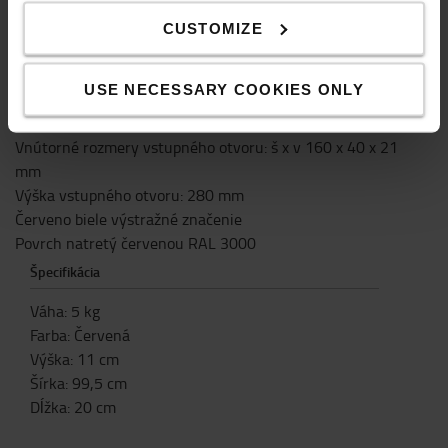
Dĺžka: 200 mm
CUSTOMIZE
Šírka: 995 mm
Výška: 100 mm
USE NECESSARY COOKIES ONLY
Váha: 5 kg
Dĺžka vidlíc: max. 1200 mm
Vnútorné rozmery vstupného otvoru: š x v 160 x 40 x 21
mm
Výška vstupného otvoru: 280 mm
Červeno biele výstražné značenie
Povrch natretý červenou RAL 3000
Špecifikácia
Váha
:
5
kg
Farba
:
Červená
Výška
:
11
cm
Šírka
:
99,5
cm
Dĺžka
:
20
cm