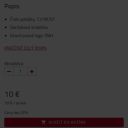
Popis
Číslo položky
:
T279CNT
Darčeková krabička
Gravírované logo TMH
PREČÍTAŤ CELÝ POPIS
Množstvo
10 €
10 € / za kus
Ceny bez DPH
VLOŽIŤ DO KOŠÍKA