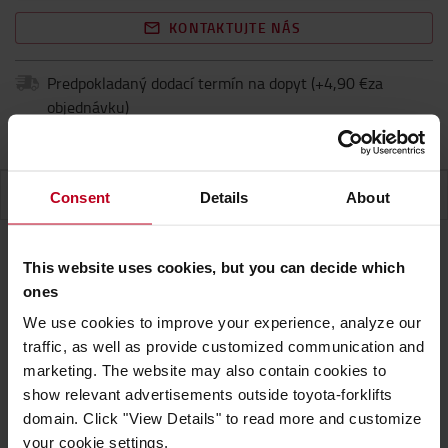
KONTAKTUJTE NÁS
Predpokladaný dodací termín na dopyt
(+
4,90 €za
objednávku
)
Dodacia lehota na vyžiadanie
ŠPECIFIKÁCIA
Consent
Details
About
This website uses cookies, but you can decide which
Špecifikácia
ones
We use cookies to improve your experience, analyze our
traffic, as well as provide customized communication and
Hrnček z nehrdzavejúcej ocele s farebnou
marketing. The website may also contain cookies to
karabínou namiesto uška. Laserom gravírované
show relevant advertisements outside toyota-forklifts
logo TMH
domain. Click "View Details" to read more and customize
your cookie settings.