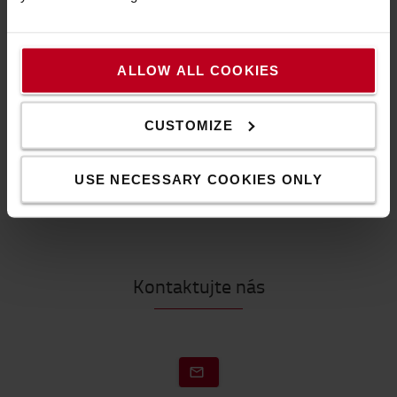
Technická špecifikácia
*Rozmery: 70 x 80 mm
*Objem: 200 ml
ALLOW ALL COOKIES
*Materiál: nehrdzavejúca oceľ
Špecifikácia
CUSTOMIZE
Šírka
:
8
cm
Dĺžka
:
7
cm
USE NECESSARY COOKIES ONLY
Kontaktujte nás