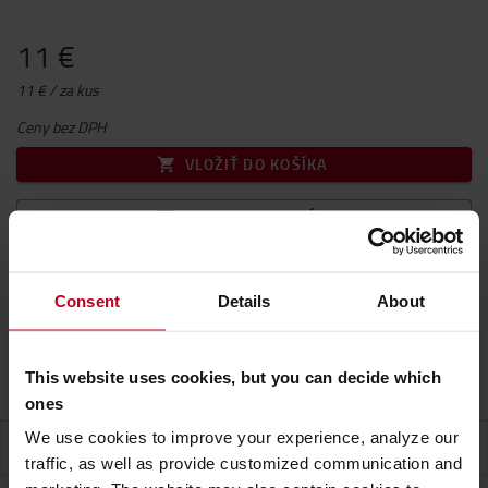
11 €
11 € / za kus
Ceny bez DPH
VLOŽIŤ DO KOŠÍKA
KONTAKTUJTE NÁS
Predpokladaný dodací termín na dopyt
(+
4,90 €za
objednávku
Consent
)
Details
About
Dodacia lehota na vyžiadanie
Záruka
This website uses cookies, but you can decide which
ones
We use cookies to improve your experience, analyze our
ŠPECIFIKÁCIA
traffic, as well as provide customized communication and