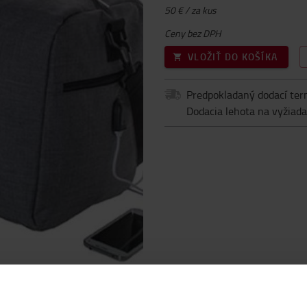
50 € / za kus
Ceny bez DPH
VLOŽIŤ DO KOŠÍKA
Predpokladaný dodací ter
Dodacia lehota na vyžiada