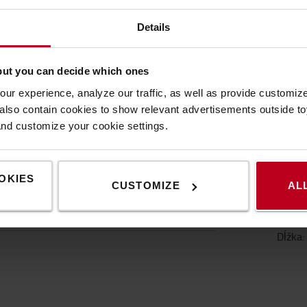
Details
ŠPECIFIKÁCIA
KONTAKTUJTE NÁS
but you can decide which ones
ur experience, analyze our traffic, as well as provide customi
lso contain cookies to show relevant advertisements outside toy
Špecifikácia
and customize your cookie settings.
popruhom a integrovaným USB portom pre
Špeci
OKIES
CUSTOMIZE
AL
Výška
Šírka
:
Dĺžka
: