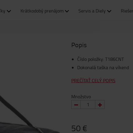
íky
Krátkodobý prenájom
Servis a Diely
Rieše
Popis
Číslo položky
:
T186CNT
Dokonalá taška na víkend
PREČÍTAŤ CELÝ POPIS
Množstvo
50 €