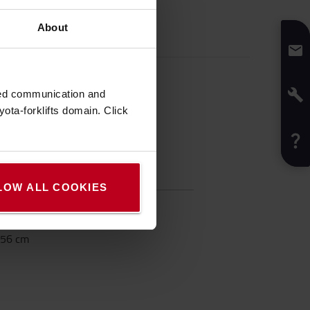
About
zed communication and
ota-forklifts domain. Click
fikácia
LOW ALL COOKIES
:
38,5
cm
30
cm
56
cm