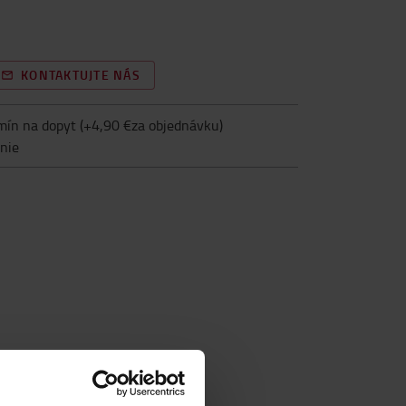
KONTAKTUJTE NÁS
mín na dopyt
(+
4,90 €za objednávku
)
nie