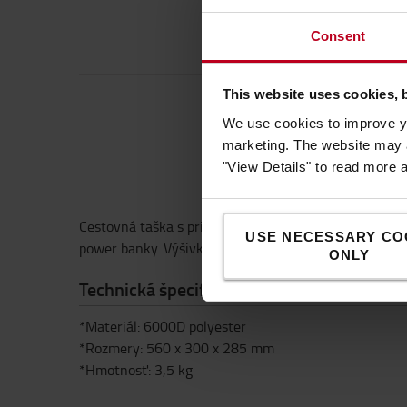
Consent
This website uses cookies, 
We use cookies to improve yo
marketing. The website may a
"View Details" to read more 
Cestovná taška s priehradkami na zips, ramenným 
USE NECESSARY CO
power banky. Výšivka TMH na prednej strane
ONLY
Technická špecifikácia
*Materiál: 6000D polyester
*Rozmery: 560 x 300 x 285 mm
*Hmotnosť: 3,5 kg