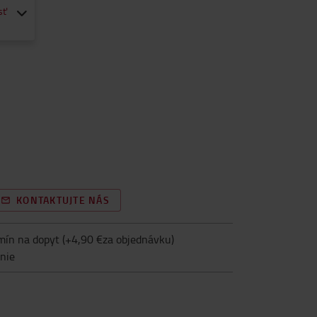
sť
KONTAKTUJTE NÁS
mín na dopyt
(+
4,90 €za objednávku
)
nie