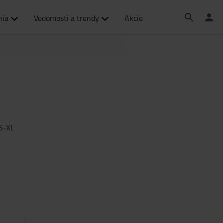
nia
Vedomosti a trendy
Akcie
 S-XL