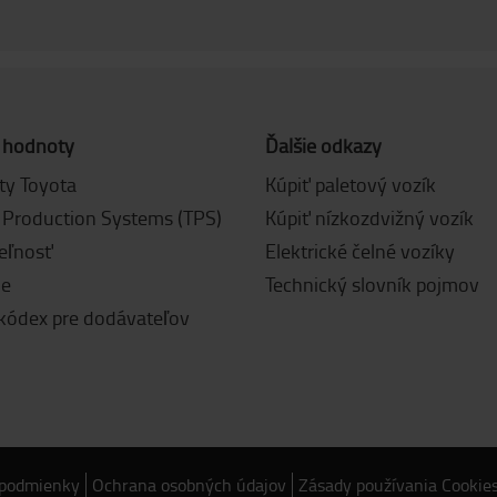
 hodnoty
Ďalšie odkazy
y Toyota
Kúpiť paletový vozík
 Production Systems (TPS)
Kúpiť nízkozdvižný vozík
eľnosť
Elektrické čelné vozíky
ie
Technický slovník pojmov
 kódex pre dodávateľov
 podmienky
Ochrana osobných údajov
Zásady používania Cookie