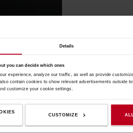
Details
but you can decide which ones
ur experience, analyze our traffic, as well as provide customi
lso contain cookies to show relevant advertisements outside toy
and customize your cookie settings.
ŠPECIFIKÁCIA
KONTAKTUJTE NÁS
OKIES
CUSTOMIZE
AL