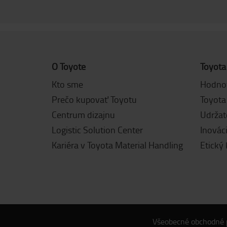
O Toyote
Toyota
Kto sme
Hodnot
Prečo kupovať Toyotu
Toyota
Centrum dizajnu
Udržat
Logistic Solution Center
Inovác
Kariéra v Toyota Material Handling
Etický
Všeobecné obchodné