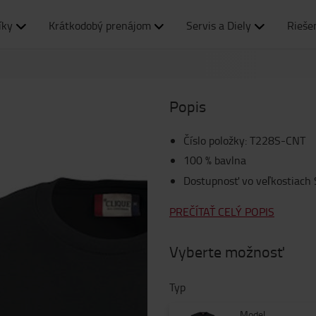
íky
Krátkodobý prenájom
Servis a Diely
Rieše
Popis
Číslo položky
:
T228S-CNT
100 % bavlna
Dostupnosť vo veľkostiach
PREČÍTAŤ CELÝ POPIS
Vyberte možnosť
Typ
Model