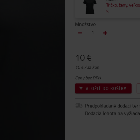
Tričko, ženy, veľko
S
Množstvo
10 €
10 € / za kus
Ceny bez DPH
VLOŽIŤ DO KOŠÍKA
Predpokladaný dodací ter
Dodacia lehota na vyžiada