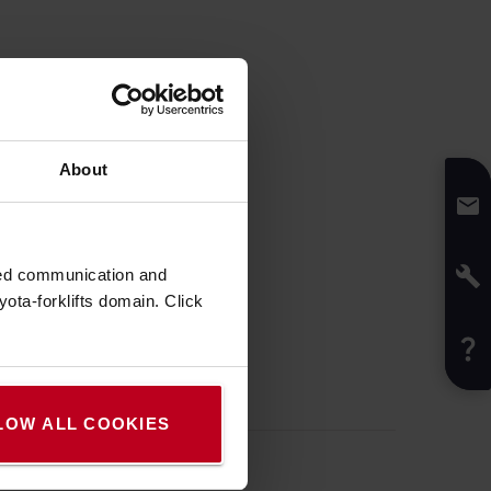
About
zed communication and
ota-forklifts domain. Click
LOW ALL COOKIES