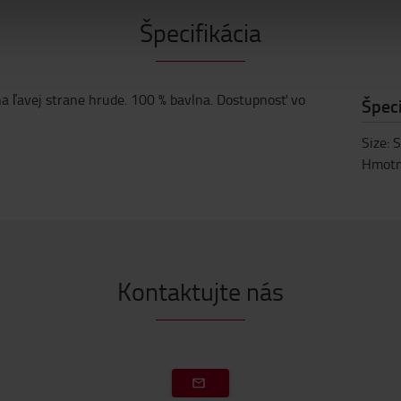
Špecifikácia
na ľavej strane hrude. 100 % bavlna. Dostupnosť vo
Špeci
Size
:
S
Hmotn
Kontaktujte nás