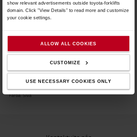
show relevant advertisements outside toyota-forklifts
domain. Click "View Details" to read more and customize
your cookie settings.
Špecifikácia
ALLOW ALL COOKIES
Vďaka tomuto prispôsobenému poťahu na sedadlo
predĺžite životnosť vášho sedadla. Dostupný v rôznych
variantoch pre mnohé sedadlá. Varianty: - Látka Alcanta,
CUSTOMIZE
bočné panely z umelej kože (vinyl) - Látka Alcanta -
umelá koža (vinyl) - jahňacia koža
USE NECESSARY COOKIES ONLY
Špecifikácia
Farba
:
Sivá