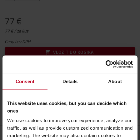
77 €
77 € / za kus
Ceny bez DPH
VLOŽIŤ DO KOŠÍKA
KONTAKTUJTE NÁS
Consent
Details
About
Predpokladaný dodací termín na dopyt
(+
4,90 €za
objednávku
)
Dodacia lehota na vyžiadanie
This website uses cookies, but you can decide which
ones
Záruka
We use cookies to improve your experience, analyze our
traffic, as well as provide customized communication and
ŠPECIFIKÁCIA
marketing. The website may also contain cookies to