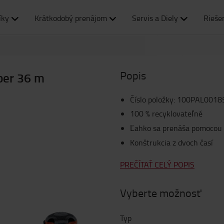
íky
Krátkodobý prenájom
Servis a Diely
Rieše
Popis
per 36 m
Číslo položky
:
100PAL0018
100 % recyklovateľné
Ľahko sa prenáša pomocou
Konštrukcia z dvoch časí
PREČÍTAŤ CELÝ POPIS
Vyberte možnosť
Typ