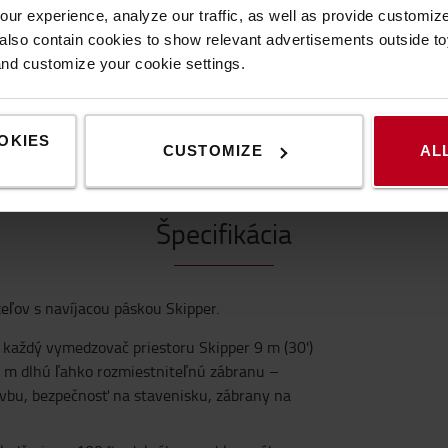
ur experience, analyze our traffic, as well as provide customi
lso contain cookies to show relevant advertisements outside toy
and customize your cookie settings.
ŠPECIFIKÁCIA
KONTAKTUJTE NÁS
OKIES
CUSTOMIZE
AL
Špecifikácia
eľov s navíjacou páskou Skipper.
 každý vymedzovač priestoru Skipper 9 m (30')
6 m dlhú ľahko rozmiestniteľnú zábranu –
tavbu, bezpečnosť na stavenisku, zábrany na