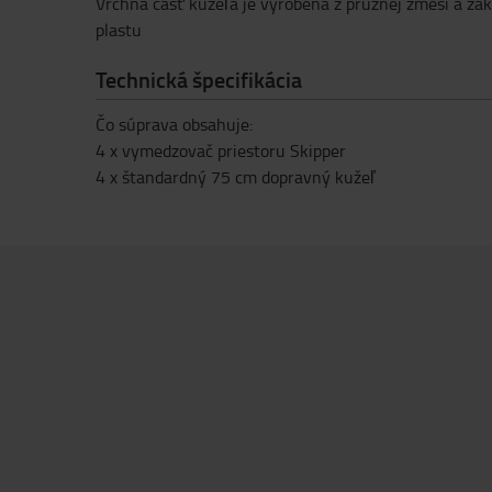
Vrchná časť kužeľa je vyrobená z pružnej zmesi a zá
plastu
Technická špecifikácia
Čo súprava obsahuje:
4 x vymedzovač priestoru Skipper
4 x štandardný 75 cm dopravný kužeľ