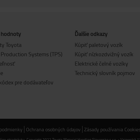
 hodnoty
Ďalšie odkazy
y Toyota
Kúpiť paletový vozík
 Production Systems (TPS)
Kúpiť nízkozdvižný vozík
eľnosť
Elektrické čelné vozíky
ie
Technický slovník pojmov
 kódex pre dodávateľov
 podmienky
Ochrana osobných údajov
Zásady používania Cookie
nline objednávky. Copyright 2022 Toyota Material Handling Slovensko s.r.o. - Vajnorská 