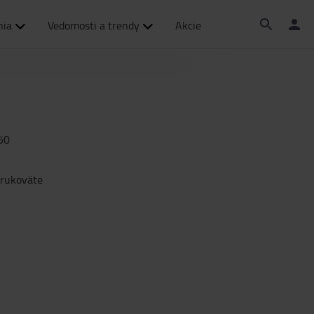
nia
Vedomosti a trendy
Akcie
50
 rukoväte