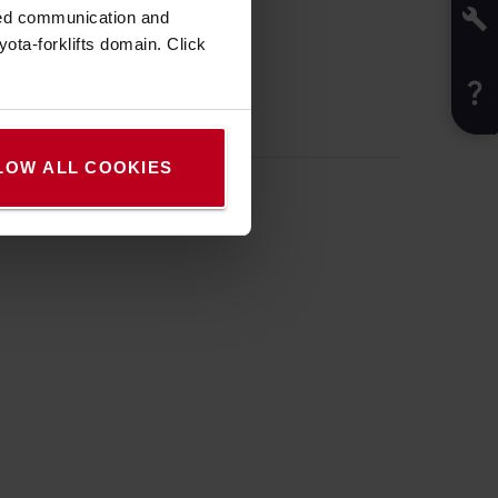
zed communication and
ota-forklifts domain. Click
LOW ALL COOKIES