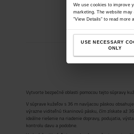
We use cookies to improve yo
marketing. The website may a
"View Details" to read more 
USE NECESSARY CO
ONLY
Vytvorte bezpečné oblasti pomocou tejto súpravy kuž
V súprave kužeľov s 36 m navíjacou páskou obsahuje
výrazne viditeľnú tkaninovú pásku, čím získate až 3
ideálne riešenie na riadenie dopravy, podujatia, výs
kontrolu davu a podobne.