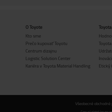
O Toyote
Toyota
Kto sme
Hodnot
Prečo kupovať Toyotu
Toyota
Centrum dizajnu
Udržat
Logistic Solution Center
Inovác
Kariéra v Toyota Material Handling
Etický
Všeobecné obchodné
Ceny sú platné len pre o