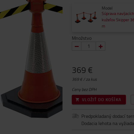
Model
Súprava navíjacíc
kužeľov Skipper 3
m
Množstvo
369 €
369 € / za kus
Ceny bez DPH
VLOŽIŤ DO KOŠÍKA
Predpokladaný dodací ter
Dodacia lehota na vyžiada