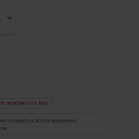
h
6
KONTAKTUJTE NÁS
mín na dopyt
(+
4,90 €za objednávku
)
nie