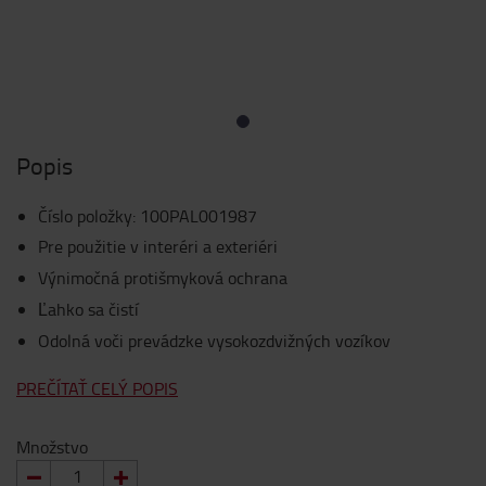
Popis
Číslo položky
:
100PAL001987
Pre použitie v interéri a exteriéri
Výnimočná protišmyková ochrana
Ľahko sa čistí
Odolná voči prevádzke vysokozdvižných vozíkov
PREČÍTAŤ CELÝ POPIS
Množstvo