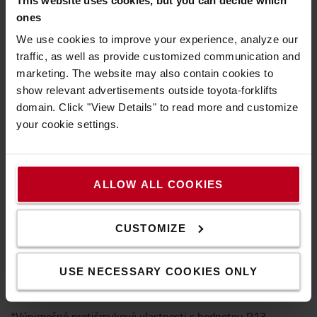
Zadná protišmyková strana
ones
Skosené vonkajšie okraje ako ochrana proti
zakopnutiu
We use cookies to improve your experience, analyze our
Farba čierna
traffic, as well as provide customized communication and
Protiúnavová
marketing. The website may also contain cookies to
Tepelne izolačná
show relevant advertisements outside toyota-forklifts
Odhlučnenie
domain. Click "View Details" to read more and customize
Použiteľná na všetkých podkladoch
your cookie settings.
Vysoká odolnosť proti opotrebovaniu
Odolná voči väčšine chemikálií
Ľahko sa čistí
ALLOW ALL COOKIES
Pracoviská všetkých typov
Vhodné na činnosti v stoji
Vynikajúca na použitie pred strojmi, stolmi,
CUSTOMIZE
baliacimi stanicami
tiež v kuchyniach a jedálňach
USE NECESSARY COOKIES ONLY
Technická špecifikácia
*Výnimočné protišmykové vlastnosti s hodnotou R13