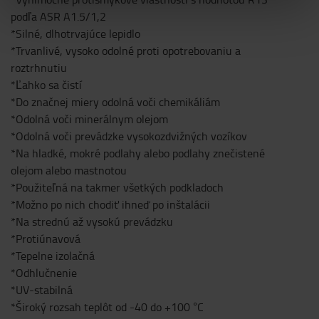
podľa ASR A1.5/1,2
*Silné, dlhotrvajúce lepidlo
*Trvanlivé, vysoko odolné proti opotrebovaniu a
roztrhnutiu
*Ľahko sa čistí
*Do značnej miery odolná voči chemikáliám
*Odolná voči minerálnym olejom
*Odolná voči prevádzke vysokozdvižných vozíkov
*Na hladké, mokré podlahy alebo podlahy znečistené
olejom alebo mastnotou
*Použiteľná na takmer všetkých podkladoch
*Možno po nich chodiť ihneď po inštalácii
*Na strednú až vysokú prevádzku
*Protiúnavová
*Tepelne izolačná
*Odhlučnenie
*UV-stabilná
*Široký rozsah teplôt od -40 do +100 °C