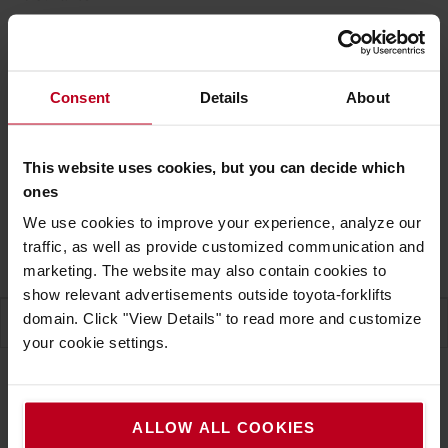
Ceny bez DPH
VLOŽIŤ DO KOŠÍKA
Consent
Details
About
KONTAKTUJTE NÁS
Predpokladaný dodací termín na dopyt
(+
4,90 €za
This website uses cookies, but you can decide which
objednávku
)
ones
Dodacia lehota na vyžiadanie
We use cookies to improve your experience, analyze our
traffic, as well as provide customized communication and
Záruka
marketing. The website may also contain cookies to
show relevant advertisements outside toyota-forklifts
domain. Click "View Details" to read more and customize
ŠPECIFIKÁCIA
your cookie settings.
Špecifikácia
ALLOW ALL COOKIES