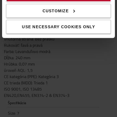
Nitrilové rukavice bez obsahu prášku.
CUSTOMIZE
Technická špecifikácia
USE NECESSARY COOKIES ONLY
Materiál: Nitril
Vnútorná strana: Bez prášku
Rukoväť: ľavá a pravá
Farba: Levanduľovo modrá
Dĺžka: 240 mm
Hrúbka: 0,07 mm
úroveň AQL: 1,5
CE kategória (PPE): Kategória 3
CE trieda (MDD): Trieda 1
ISO 9001, ISO 13485
EN420,EN455, EN374-2 & EN374-3
Špecifikácia
Size
:
7