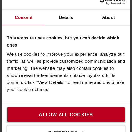
2 € / za kus
Ceny bez DPH
Consent
Details
About
VLOŽIŤ DO KOŠÍKA
This website uses cookies, but you can decide which
KONTAKTUJTE NÁS
ones
Predpokladaný dodací termín na dopyt
(+
4,90 €za
We use cookies to improve your experience, analyze our
objednávku
)
traffic, as well as provide customized communication and
Dodacia lehota na vyžiadanie
marketing. The website may also contain cookies to
show relevant advertisements outside toyota-forklifts
Záruka
domain. Click "View Details" to read more and customize
your cookie settings.
ŠPECIFIKÁCIA
ALLOW ALL COOKIES
Špecifikácia