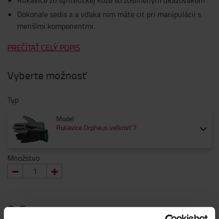
Rukavice zo syntetickej kože so zosilneným ukazovákom
Dokonale sedia a a vďaka nim máte cit pri manipulácii s
menšími komponentmi.
PREČÍTAŤ CELÝ POPIS
Vyberte možnosť
Typ
Model
Rukavice Orpheus veľkosť 7
Množstvo
2 €