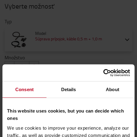
Vyberte možnosť
Typ
Model
Súprava prípojok, káble 0,5 m + 1,0 m
Množstvo
97 €
Consent
Details
About
97 € / za kus
Ceny bez DPH
This website uses cookies, but you can decide which
ones
VLOŽIŤ DO KOŠÍKA
We use cookies to improve your experience, analyze our
KONTAKTUJTE NÁS
traffic, as well as provide customized communication and