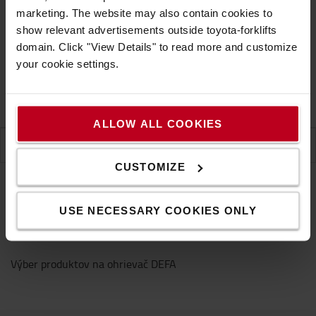
marketing. The website may also contain cookies to
show relevant advertisements outside toyota-forklifts
Predpokladaný dodací termín na dopyt
(+
4,90 €za
domain. Click "View Details" to read more and customize
objednávku
)
your cookie settings.
Dodacia lehota na vyžiadanie
Záruka
ALLOW ALL COOKIES
ŠPECIFIKÁCIA
CUSTOMIZE
USE NECESSARY COOKIES ONLY
Špecifikácia
Výber produktov na ohrievač DEFA