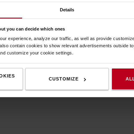
Details
ŠPECIFIKÁCIA
KONTAKTUJTE NÁS
but you can decide which ones
ur experience, analyze our traffic, as well as provide customi
lso contain cookies to show relevant advertisements outside toy
Špecifikácia
and customize your cookie settings.
OKIES
resného typu v závislosti od typu článku
CUSTOMIZE
AL