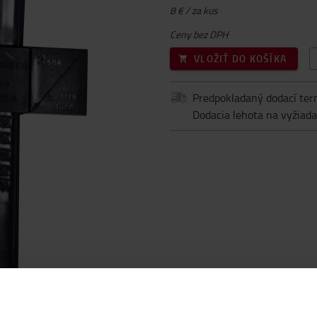
8 € / za kus
Ceny bez DPH
VLOŽIŤ DO KOŠÍKA
Predpokladaný dodací ter
Dodacia lehota na vyžiada