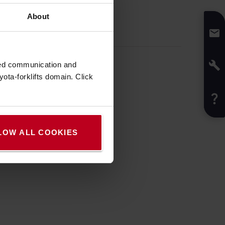
About
zed communication and
ota-forklifts domain. Click
LOW ALL COOKIES