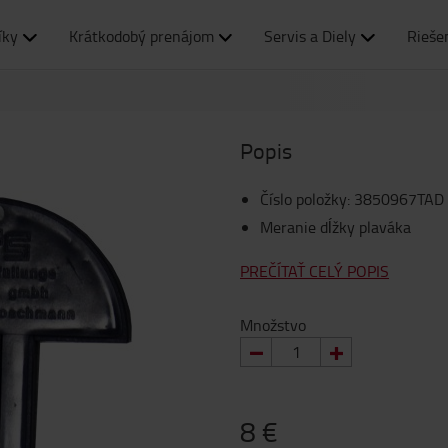
íky
Krátkodobý prenájom
Servis a Diely
Rieše
Popis
Číslo položky
:
3850967TAD
Meranie dĺžky plaváka
PREČÍTAŤ CELÝ POPIS
Množstvo
8 €