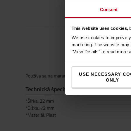
Consent
This website uses cookies, 
We use cookies to improve yo
marketing. The website may a
"View Details" to read more 
USE NECESSARY CO
Používa sa na meranie dĺžky plaváka, pozri tabuľku p
ONLY
Technická špecifikácia
*Šírka: 22 mm
*Dĺžka: 72 mm
*Materiál: Plast