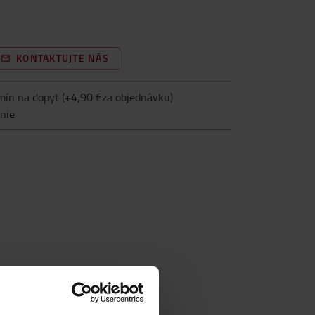
KONTAKTUJTE NÁS
mín na dopyt
(+
4,90 €za objednávku
)
nie