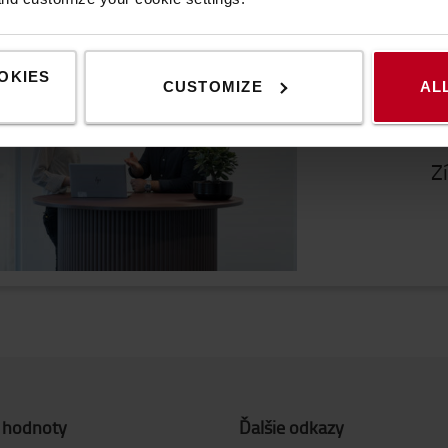
Po
Sme tu
OKIES
CUSTOMIZE
AL
Z
 hodnoty
Ďalšie odkazy