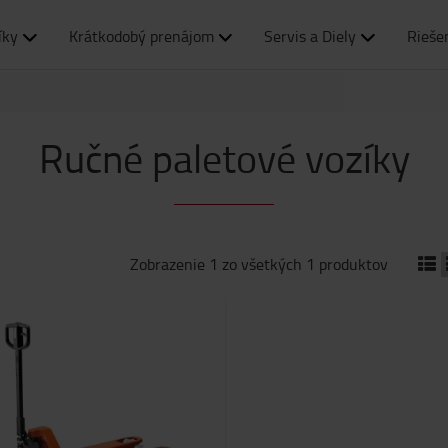
íky
Krátkodobý prenájom
Servis a Diely
Rieše
Ručné paletové vozíky
Zobrazenie 1 zo všetkých 1 produktov