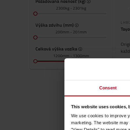
Požadovaná nosnosť (kg)
2300kg
-
2301kg
LHM
Výška zdvihu (mm)
Toyo
200mm
-
201mm
Orig
Celková výška vozíka
každ
1200mm
-
1300mm
2300
k
144
Consent
P
This website uses cookies, 
We use cookies to improve yo
marketing. The website may a
"View Details" to read more 