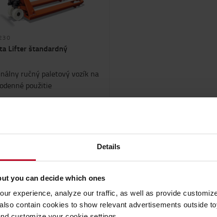
230
ta Lifter štandardný
inálny ručný paletový vozík na
odenné použitie
g
200
mm
 € / mesiac
Details
RENAJAŤ ONLINE
but you can decide which ones
1
ur experience, analyze our traffic, as well as provide customi
lso contain cookies to show relevant advertisements outside toy
and customize your cookie settings.