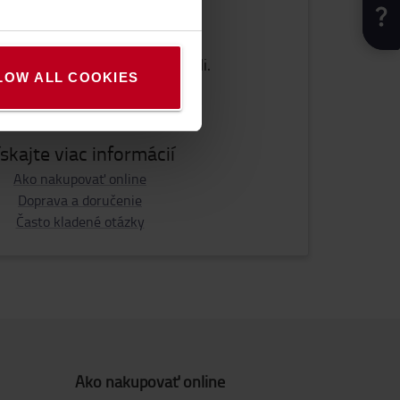
trebujete pomoc?
 pre Vás, aby sme Vám pomohli.
LOW ALL COOKIES
KONTAKTUJTE NÁS
ískajte viac informácií
Ako nakupovať online
Doprava a doručenie
Často kladené otázky
Ako nakupovať online