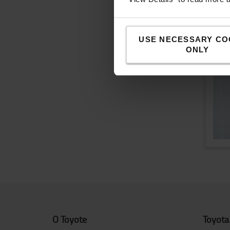
USE NECESSARY CO
ONLY
O Toyote
Toyota