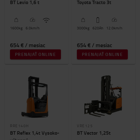
BT Levio 1,6 t
Toyota Tracto 3t
VNA vozíky do úzkych uličiek
(3)
Ťahače
(6)
Požadovaná nosnosť (kg)
1600
kg
6.0
km/h
3000
kg
620
Ah
12.0
km/h
800kg
-
5000kg
654 € / mesiac
654 € / mesiac
Výška zdvihu (mm)
PRENAJAŤ ONLINE
PRENAJAŤ ONLINE
0mm
-
16800mm
Celková výška vozíka
0mm
-
3000mm
RRE140H
VRE125
BT Reflex 1,4t Vysoko-
BT Vector 1,25t