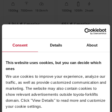
1500
kg
7000
mm
19.0
km/h
1000
kg
105
Ah
24
volt
1 344 € / mesiac
654 € / mesiac
PRENAJAŤ ONLINE
PRENAJAŤ ONLINE
Consent
Details
About
This website uses cookies, but you can decide which
ones
We use cookies to improve your experience, analyze our
traffic, as well as provide customized communication and
marketing. The website may also contain cookies to
OME100N
BT Optio 1.0 t stredný
show relevant advertisements outside toyota-forklifts
zdvih so zdvíhacou
domain. Click "View Details" to read more and customize
vidlicou
your cookie settings.