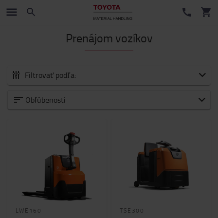
Prenájom vozíkov
Filtrovať podľa:
Aký typ vozíka chcete?
Obľúbenosti
Ručné paletové vozíky
(1)
Elektrické paletové vozíky
(9)
Elektrické stohovacie vozíky
(26)
Vychystávacie vozíky
(10)
Retraky
(13)
Čelné elektrické vysokozdvižné vozíky
(13)
Čelné vysokozdvižné vozíky so spaľovacím motorom
(19)
LWE160
TSE300