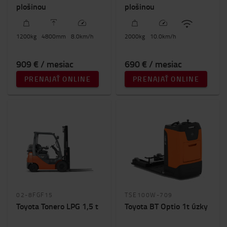
plošinou
plošinou
1200
kg
4800
mm
8.0
km/h
2000
kg
10.0
km/h
909 € / mesiac
690 € / mesiac
PRENAJAŤ ONLINE
PRENAJAŤ ONLINE
02-8FGF15
TSE100W-709
Toyota Tonero LPG 1,5 t
Toyota BT Optio 1t úzky