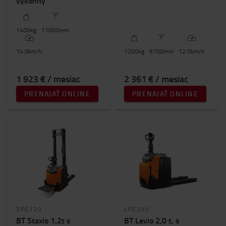
výkonný
1400
kg
11000
mm
14.0
km/h
1200
kg
6700
mm
12.0
km/h
1 923 € / mesiac
2 361 € / mesiac
PRENAJAŤ ONLINE
PRENAJAŤ ONLINE
SPE120
LPE200
BT Staxio 1,2t s
BT Levio 2,0 t, s