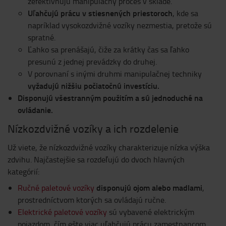
zefektívňujú manipulačný proces v sklade.
Uľahčujú prácu v stiesnených priestoroch
, kde sa
napríklad vysokozdvižné vozíky nezmestia, pretože sú
spratné.
Ľahko sa prenášajú, čiže za krátky čas sa ľahko
presunú z jednej prevádzky do druhej.
V porovnaní s inými druhmi manipulačnej techniky
vyžadujú nižšiu počiatočnú investíciu.
Disponujú všestranným použitím a sú jednoduché na
ovládanie.
Nízkozdvižné vozíky a ich rozdelenie
Už viete, že nízkozdvižné vozíky charakterizuje nízka výška
zdvihu. Najčastejšie sa rozdeľujú do dvoch hlavných
kategórií:
disponujú ojom alebo madlami
Ručné paletové vozíky
,
prostredníctvom ktorých sa ovládajú ručne.
Elektrické paletové vozíky
sú vybavené elektrickým
pojazdom, čím ešte viac uľahčujú prácu zamestnancom,