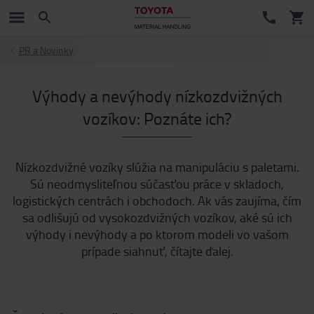
PR a Novinky
Výhody a nevýhody nízkozdvižných
vozíkov: Poznáte ich?
Nízkozdvižné vozíky slúžia na manipuláciu s paletami.
Sú neodmysliteľnou súčasťou práce v skladoch,
logistických centrách i obchodoch. Ak vás zaujíma, čím
sa odlišujú od vysokozdvižných vozíkov, aké sú ich
výhody i nevýhody a po ktorom modeli vo vašom
prípade siahnuť, čítajte ďalej.