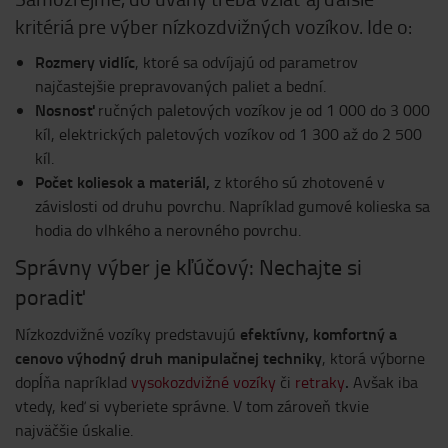
kritériá pre výber nízkozdvižných vozíkov. Ide o:
Rozmery vidlíc
, ktoré sa odvíjajú od parametrov
najčastejšie prepravovaných paliet a bední.
Nosnosť
ručných paletových vozíkov je od 1 000 do 3 000
kíl, elektrických paletových vozíkov od 1 300 až do 2 500
kíl.
Počet koliesok a materiál,
z ktorého sú zhotovené v
závislosti od druhu povrchu. Napríklad gumové kolieska sa
hodia do vlhkého a nerovného povrchu.
Správny výber je kľúčový: Nechajte si
poradiť
efektívny, komfortný a
Nízkozdvižné vozíky predstavujú
cenovo výhodný druh manipulačnej techniky
, ktorá výborne
.
dopĺňa napríklad
vysokozdvižné vozíky
či
retraky
Avšak iba
vtedy, keď si vyberiete správne. V tom zároveň tkvie
najväčšie úskalie.