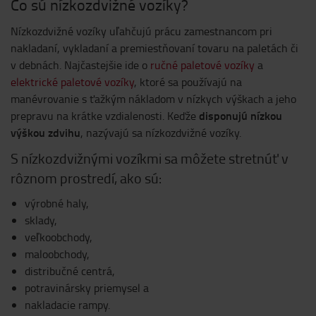
Čo sú nízkozdvižné vozíky?
Nízkozdvižné vozíky uľahčujú prácu zamestnancom pri
nakladaní, vykladaní a premiestňovaní tovaru na paletách či
v debnách. Najčastejšie ide o
ručné paletové vozíky
a
elektrické paletové vozíky
, ktoré sa používajú na
manévrovanie s ťažkým nákladom v nízkych výškach a jeho
disponujú nízkou
prepravu na krátke vzdialenosti. Keďže
výškou zdvihu
, nazývajú sa nízkozdvižné vozíky.
S nízkozdvižnými vozíkmi sa môžete stretnúť v
rôznom prostredí, ako sú:
výrobné haly,
sklady,
veľkoobchody,
maloobchody,
distribučné centrá,
potravinársky priemysel a
nakladacie rampy.