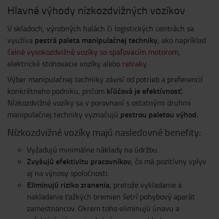
Hlavné výhody nízkozdvižných vozíkov
V skladoch, výrobných halách či logistických centrách sa
pestrá paleta manipulačnej techniky
využíva
, ako napríklad
čelné vysokozdvižné vozíky so spaľovacím motorom
,
elektrické stohovacie vozíky alebo
retraky
.
Výber manipulačnej techniky závisí od potrieb a preferencií
kľúčová je efektívnosť.
konkrétneho podniku, pričom
Nízkozdvižné vozíky sa v porovnaní s ostatnými druhmi
pestrou paletou výhod.
manipulačnej techniky vyznačujú
Nízkozdvižné vozíky majú nasledovné benefity:
Vyžadujú minimálne náklady na údržbu.
Zvyšujú efektivitu pracovníkov
, čo má pozitívny vplyv
aj na výnosy spoločnosti.
Eliminujú riziko zranenia
, pretože vykladanie a
nakladanie ťažkých bremien šetrí pohybový aparát
zamestnancov. Okrem toho eliminujú únavu a