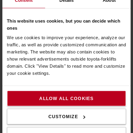
Consent
Details
About
Ručné paletové vozíky do náročného prostredia
sú
dostupné ako vysokozdvižné i nízkozdvižné vozíky do
vlhkého alebo hygienicky náročného prostredia, ako je
This website uses cookies, but you can decide which
napríklad farmaceutický priemysel.
ones
Ručné paletové vozíky pre atypické palety
sú vybavené
We use cookies to improve your experience, analyze our
rôznymi typmi vidlíc.
traffic, as well as provide customized communication and
Elektrické paletové vozíky
Toyota sú nízkozdvižné vozíky,
marketing. The website may also contain cookies to
ktoré sú rozdelené do viacerých kategórií:
show relevant advertisements outside toyota-forklifts
domain. Click "View Details" to read more and customize
Elektrické paletové vozíky – chodiaca obsluha
sú
your cookie settings.
na horizontálnu
všestranne použiteľné, napríklad
prepravu, nakladanie, vykladanie i vychystávanie tovaru
.
Vyznačujú sa výkonnosťou a efektívnosťou vo všetkých
typoch ľahkých prevádzok.
ALLOW ALL COOKIES
Elektrický paletový vozík s plošinou
sa hodí na presun na
dlhšie vzdialenosti, má vysokú nosnosť a kompaktnosť,
CUSTOMIZE
optimálnu stabilitu a zvýšenú bezpečnosť.
Elektrické paletové vozíky – stojaca obsluha
sú
nízkozdvižné vozíky so stojacou obsluhou, ktoré chránia