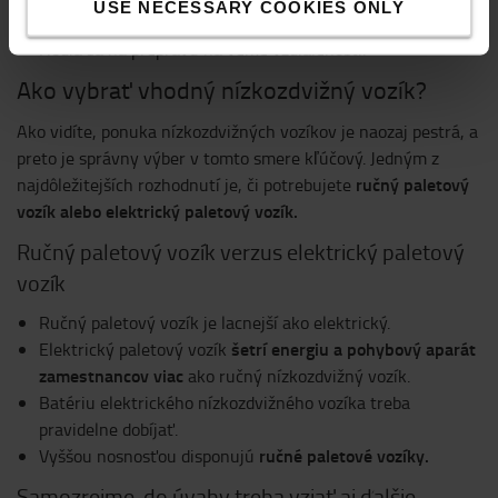
USE NECESSARY COOKIES ONLY
vodiča a zabezpečujú bezpečnú a pohodlnú manipuláciu.
Hodia sa na prepravu na veľké vzdialenosti.
Ako vybrať vhodný nízkozdvižný vozík?
Ako vidíte, ponuka nízkozdvižných vozíkov je naozaj pestrá, a
preto je správny výber v tomto smere kľúčový. Jedným z
ručný paletový
najdôležitejších rozhodnutí je, či potrebujete
vozík alebo elektrický paletový vozík.
Ručný paletový vozík verzus elektrický paletový
vozík
Ručný paletový vozík je lacnejší ako elektrický.
šetrí energiu a pohybový aparát
Elektrický paletový vozík
zamestnancov viac
ako ručný nízkozdvižný vozík.
Batériu elektrického nízkozdvižného vozíka treba
pravidelne dobíjať.
ručné paletové vozíky.
Vyššou nosnosťou disponujú
Samozrejme, do úvahy treba vziať aj ďalšie