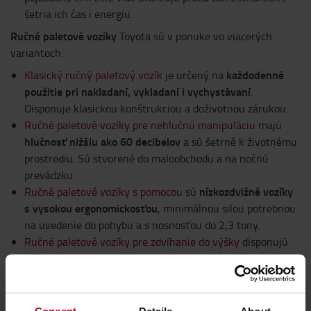
šetria ich čas i energiu.
Ručné paletové vozíky
Toyota sú v ponuke vo viacerých
variantoch:
každodenné
Klasický ručný paletový vozík
je určený na
použitie pri nakladaní, vykladaní i vychystávaní
.
Disponuje klasickou konštrukciou a doživotnou zárukou.
Ručné paletové vozíky pre nehlučnú manipuláciu
majú
hlučnosť nižšiu ako 60 decibelov
a sú šetrné k životnému
prostrediu. Sú stvorené do maloobchodu a na nočnú
prevádzku.
nízkozdvižné vozíky
Ručné paletové vozíky s pomocou
sú
s vysokou ergonomickosťou
, minimálnou silou potrebnou
na uvedenie do pohybu a s nosnosťou do 2,3 tony.
Ručné paletové vozíky pre zdvíhanie do výšky
disponujú
výškou zdvihu do 0,8 metra
, sú univerzálne a ľahko
použiteľné.
Paletové vozíky s váhou
predstavujú nízkozdvižné vozíky
so schopnosťou indikovať náklad.