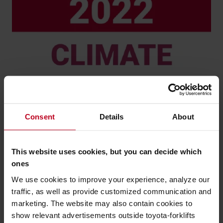
Siedmy akčný plán pre životné prostredie
spoločnosti Toyota
Industries Corporation v rokoch 2022 až 2026 podnecuje
úsilie spoločnosti reagovať na klimatické zmeny. Medzi jej
Consent
Details
About
priority patrí znižovanie vplyvu produktov na životné
prostredie, strategická reakcia na riziká a príležitosti
súvisiace so zmenou klímy, ako aj transparentné
This website uses cookies, but you can decide which
zverejňovanie environmentálnych údajov prostredníctvom
ones
overovania treťou stranou.
We use cookies to improve your experience, analyze our
traffic, as well as provide customized communication and
Toyota Industries Corporation chce vytvoriť uhlíkovo
marketing. The website may also contain cookies to
neutrálnu spoločnosť a bude pokračovať v stanovovaní
show relevant advertisements outside toyota-forklifts