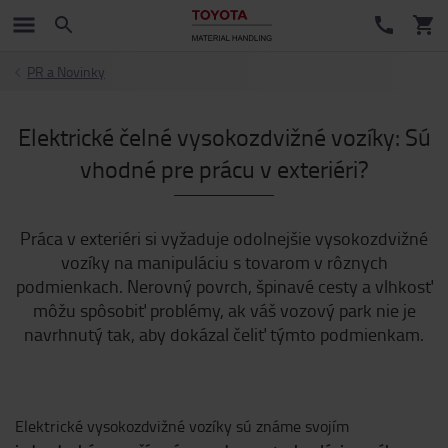
PR a Novinky
Elektrické čelné vysokozdvižné vozíky: Sú
vhodné pre prácu v exteriéri?
Práca v exteriéri si vyžaduje odolnejšie vysokozdvižné
vozíky na manipuláciu s tovarom v rôznych
podmienkach. Nerovný povrch, špinavé cesty a vlhkosť
môžu spôsobiť problémy, ak váš vozový park nie je
navrhnutý tak, aby dokázal čeliť týmto podmienkam.
Elektrické vysokozdvižné vozíky sú známe svojím