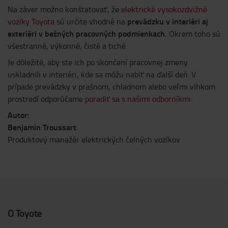
Na záver možno konštatovať, že
elektrické vysokozdvižné
prevádzku v interiéri aj
vozíky Toyota
sú určite vhodné na
exteriéri v bežných pracovných podmienkach.
Okrem toho sú
všestranné, výkonné, čisté a tiché.
Je dôležité, aby ste ich po skončení pracovnej zmeny
uskladnili v interiéri, kde sa môžu nabiť na ďalší deň. V
prípade prevádzky v prašnom, chladnom alebo veľmi vlhkom
prostredí odporúčame
poradiť sa s našimi odborníkmi.
Autor:
Benjamin Troussart
Produktový manažér elektrických čelných vozíkov
O Toyote