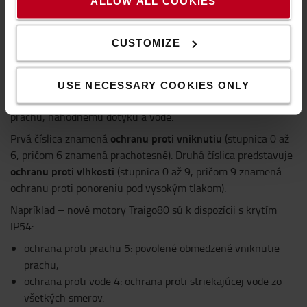
bodom mrazu, pričom tieto vozíky majú funkcie, ako
ALLOW ALL COOKIES
napríklad vyhrievaný displej.
Čo je to IP?
CUSTOMIZE
Kód IP alebo kód ochrany proti vniknutiu je definovaný v
norme IEC 60529, ktorá klasifikuje a hodnotí stupeň ochrany
USE NECESSARY COOKIES ONLY
mechanických krytov a elektrických skríň proti vniknutiu,
prachu, náhodnému dotyku a vode.
ochranu proti vniknutiu
Prvá číslica znamená
(stupnica 0 až
6, pričom 6 znamená prachotesné). Druhá číslica predstavuje
ochranu proti vlhkosti
(stupnica 0 až 9, pričom 9 znamená
ochranu proti ponoreniu pod vysokým tlakom).
Napríklad – nové motory Traigo80 sú k dispozícii s krytím
IP54:
ochrana proti prachu 5: povolené obmedzené vniknutie
prachu,
ochrana proti vode 4: ochrana proti striekajúcej vode zo
všetkých smerov.