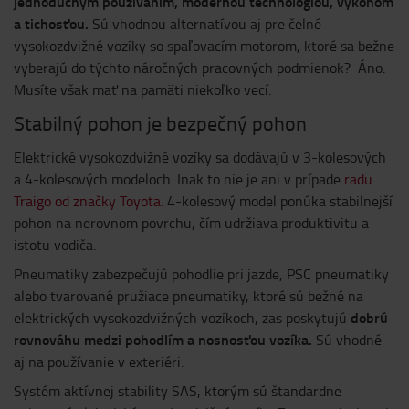
jednoduchým používaním, modernou technológiou, výkonom
a tichosťou.
Sú vhodnou alternatívou aj pre čelné
vysokozdvižné vozíky so spaľovacím motorom, ktoré sa bežne
vyberajú do týchto náročných pracovných podmienok? Áno.
Musíte však mať na pamäti niekoľko vecí.
Stabilný pohon je bezpečný pohon
Elektrické vysokozdvižné vozíky sa dodávajú v 3-kolesových
a 4-kolesových modeloch. Inak to nie je ani v prípade
radu
Traigo od značky Toyota.
4-kolesový model ponúka stabilnejší
pohon na nerovnom povrchu, čím udržiava produktivitu a
istotu vodiča.
Pneumatiky zabezpečujú pohodlie pri jazde, PSC pneumatiky
alebo tvarované pružiace pneumatiky, ktoré sú bežné na
dobrú
elektrických vysokozdvižných vozíkoch, zas poskytujú
rovnováhu medzi pohodlím a nosnosťou vozíka.
Sú vhodné
aj na používanie v exteriéri.
Systém aktívnej stability SAS, ktorým sú štandardne