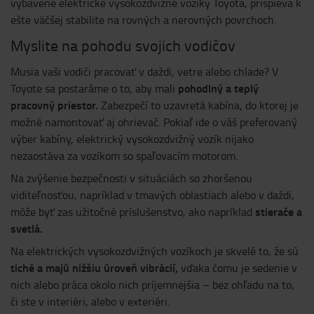
vybavené elektrické vysokozdvižné vozíky Toyota, prispieva k
ešte väčšej stabilite na rovných a nerovných povrchoch.
Myslite na pohodu svojich vodičov
Musia vaši vodiči pracovať v daždi, vetre alebo chlade? V
pohodlný a teplý
Toyote sa postaráme o to, aby mali
pracovný priestor.
Zabezpečí to uzavretá kabína, do ktorej je
možné namontovať aj ohrievač. Pokiaľ ide o váš preferovaný
výber kabíny, elektrický vysokozdvižný vozík nijako
nezaostáva za vozíkom so spaľovacím motorom.
Na zvýšenie bezpečnosti v situáciách so zhoršenou
viditeľnosťou, napríklad v tmavých oblastiach alebo v daždi,
stierače a
môže byť zas užitočné príslušenstvo, ako napríklad
svetlá.
Na elektrických vysokozdvižných vozíkoch je skvelé to, že sú
tiché a majú nižšiu úroveň vibrácií,
vďaka čomu je sedenie v
nich alebo práca okolo nich príjemnejšia – bez ohľadu na to,
či ste v interiéri, alebo v exteriéri.