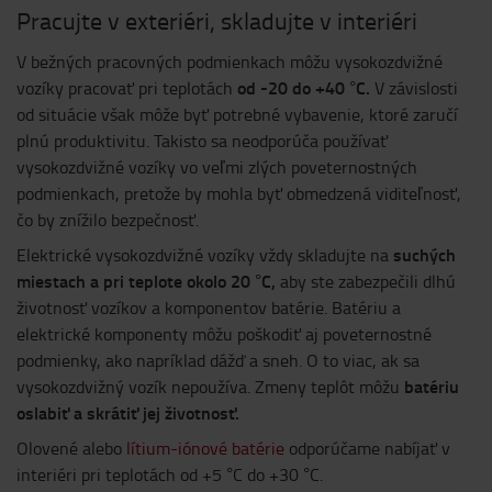
Pracujte v exteriéri, skladujte v interiéri
V bežných pracovných podmienkach môžu vysokozdvižné
od -20 do +40 °C.
vozíky pracovať pri teplotách
V závislosti
od situácie však môže byť potrebné vybavenie, ktoré zaručí
plnú produktivitu. Takisto sa neodporúča používať
vysokozdvižné vozíky vo veľmi zlých poveternostných
podmienkach, pretože by mohla byť obmedzená viditeľnosť,
čo by znížilo bezpečnosť.
suchých
Elektrické vysokozdvižné vozíky vždy skladujte na
miestach a pri teplote okolo 20 °C,
aby ste zabezpečili dlhú
životnosť vozíkov a komponentov batérie. Batériu a
elektrické komponenty môžu poškodiť aj poveternostné
podmienky, ako napríklad dážď a sneh. O to viac, ak sa
batériu
vysokozdvižný vozík nepoužíva. Zmeny teplôt môžu
oslabiť a skrátiť jej životnosť.
Olovené alebo
lítium-iónové batérie
odporúčame nabíjať v
interiéri pri teplotách od +5 °C do +30 °C.