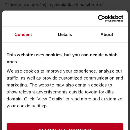
Ochrana je v náročných podmienkach nevyhnutná
Hoci elektrické vysokozdvižné vozíky Toyota Traigo fungujú
dobre v bežných podmienkach prostredia, na zaručenie
vysokého výkonu a odolnosti počas rozsiahleho používania
odporúča dodatočná
v exteriéri v náročných podmienkach sa
Consent
Details
About
ochrana
– ​​najmä proti vode a prachu (definované úrovňou IP*
vysokozdvižného vozíka alebo jeho komponentov).
This website uses cookies, but you can decide which
Preto si vysokozdvižné vozíky používané v špeciálnych
ones
pracovných prostrediach, ako sú prístavy, recyklácia, oblasti s
We use cookies to improve your experience, analyze our
vyžiadajú dodatočnú ochranu:
nízkymi teplotami a pod.,
traffic, as well as provide customized communication and
pre mokré alebo vlhké podmienky
– odporúčame
marketing. The website may also contain cookies to
dodatočnú ochranu proti tvorbe hrdze, ktorá zabezpečí
show relevant advertisements outside toyota-forklifts
dobrú ochranu kritických komponentov a nárast ich
domain. Click "View Details" to read more and customize
životnosti,
your cookie settings.
pri teplotách pod bodom mrazu
– k dispozícii sú špeciálne
„mraziarenské“ verzie našich vysokozdvižných vozíkov,
ktoré poskytujú dostatočnú ochranu pred teplotami pod