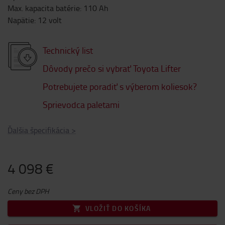
Max. kapacita batérie
:
110
Ah
Napätie
:
12
volt
Technický list
Dôvody prečo si vybrať Toyota Lifter
Potrebujete poradiť s výberom koliesok?
Sprievodca paletami
Ďalšia špecifikácia
>
4 098 €
Ceny bez DPH
VLOŽIŤ DO KOŠÍKA