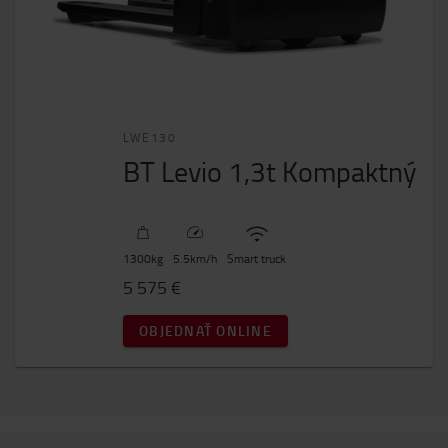
LWE130
BT Levio 1,3t Kompaktný
1300
kg
5.5
km/h
Smart truck
5 575 €
OBJEDNAŤ ONLINE