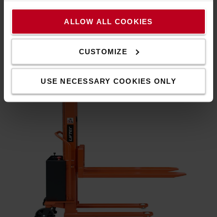
ťažké náklady.
Môže byť vybavený širokými opornými ramenami, ktoré sa
ALLOW ALL COOKIES
rozprestierajú nad nákladom, čo umožňuje prácu s
paletami rôznych veľkostí.
CUSTOMIZE
Široké oporné ramená sa môžu kombinovať s
nastaviteľnými vidlicami.
USE NECESSARY COOKIES ONLY