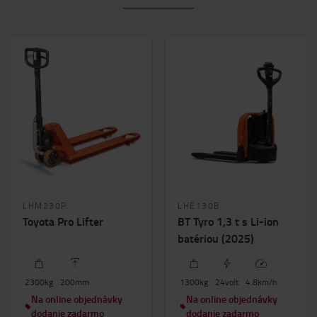
LHM230P
LHE130B
Toyota Pro Lifter
BT Tyro 1,3 t s Li-ion
batériou (2025)
2300
kg
200
mm
1300
kg
24
volt
4.8
km/h
Na online objednávky
Na online objednávky
dodanie zadarmo
dodanie zadarmo