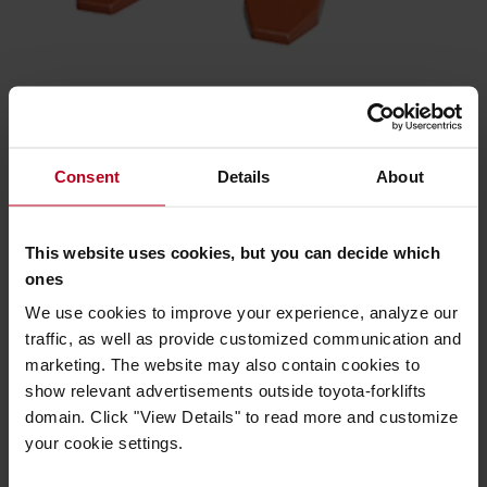
Spoľahlivá konštrukcia
Robustné vidlice minimalizujú potrebu skláňať sa pre ťažké
náklady.
Consent
Details
About
Technická špecifikácia
This website uses cookies, but you can decide which
Elektrický zdvih.
ones
Ideálny na stohovanie blokov alebo na použitie pri
We use cookies to improve your experience, analyze our
skladovaní tovaru v regáloch.
traffic, as well as provide customized communication and
Priehľadná konštrukcia stožiara poskytuje mimoriadnu
marketing. The website may also contain cookies to
viditeľnosť pri tlačení a nakladaní/vykladaní nákladu.
show relevant advertisements outside toyota-forklifts
Zariadenie na ochranu proti stlačeniu na riadiacich
domain. Click "View Details" to read more and customize
kolesách a parkovacia brzda zvyšujú bezpečnosť
your cookie settings.
prostredia, v ktorom sa vozík používa.
Robustné vidlice minimalizujú potrebu skláňať sa pre