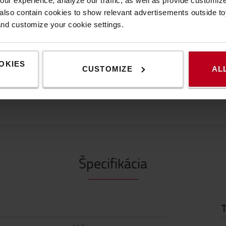
ur experience, analyze our traffic, as well as provide customi
lso contain cookies to show relevant advertisements outside toy
 kontrolované a plynulé
and customize your cookie settings.
pre čo najlepšie ergonomické
OKIES
 vysokokvalitný a hladký povrch.
CUSTOMIZE
AL
Špecifikácia
T