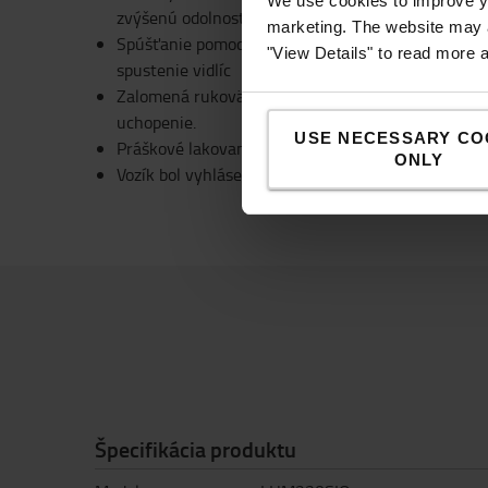
We use cookies to improve yo
zvýšenú odolnosť.
marketing. The website may a
Spúšťanie pomocou regulačného ventilu umožňuje
"View Details" to read more 
spustenie vidlíc
Zalomená rukoväť z vysokopevnostného polyméru 
uchopenie.
USE NECESSARY CO
Práškové lakovanie a robotické zváranie vytvárajú
ONLY
Vozík bol vyhlásený za ekologický výrobok.
Špecifikácia produktu