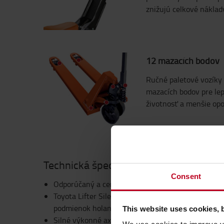
znižujú celkové náklady
12 mazacích bodov
Ručné paletové vozíky 
mazacích bodov pre lep
životnosť a menšie opo
Technická špecifikácia
Consent
Odporúčaný a certifikovaný vozík do tichých prev
Toyota Lifter Silent spôsobuje maximálnu hlučnos
podmienok holandského programu PEAK a má príslu
This website uses cookies, 
Silné výkonné axiálne ložisko je štandardnou výba