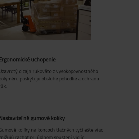
Ergonomické uchopenie
Uzavretý dizajn rukoväte z vysokopevnostného
polyméru poskytuje obsluhe pohodlie a ochranu
rúk.
Nastaviteľné gumové kolíky
Gumové kolíky na koncoch tlačných tyčí ešte viac
znižujú rachot pri úplnom spustení vidlíc.