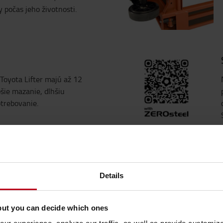
 počas jeho životnosti.
Toyota Lifter majú až 12
šie mazanie, dlhšiu
trebovanie.
Details
ádzok.
ť 62dBA podľa testovacích
šnú certifikáciu.
but you can decide which ones
vou pre ľahšie riadenie a