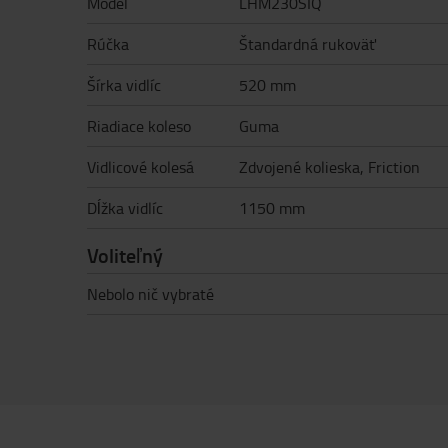
Model
LHM230SIQ
Rúčka
Štandardná rukoväť
Šírka vidlíc
520 mm
Riadiace koleso
Guma
Vidlicové kolesá
Zdvojené kolieska, Friction
Dĺžka vidlíc
1150 mm
Voliteľný
Nebolo nič vybraté