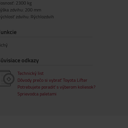
osnosť
:
2300
kg
ýška zdvihu
:
200
mm
ýchlosť zdvihu
:
Rýchlozdvih
Funkcie
ichý
Súvisiace odkazy
Technický list
Dôvody prečo si vybrať Toyota Lifter
Potrebujete poradiť s výberom koliesok?
Sprievodca paletami