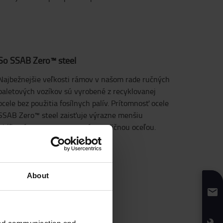
So SSAB Zero™ steel
Najbežnejšie veľkosti rámov v našom rade ručných
paletových vozíkov sú vyrobené z recyklovanej
ocele bez použitia fosílnych palív. Prítomnosť ocele
SSAB Zero™ steel zaisťuje výrazne menšiu
uhlíkovú stopu v porovnaní s tradičnou oceľou.
About