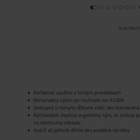
VLASTNOS
Perfektné využitie v tichých prevádzkach
Mimoriadny výkon pri hlučnosti len 62dBA
Dostupný s rôznymi dĺžkami vidlíc ako štandardn
Rýchlozdvih zlepšuje ergonómiu tým, že znižuje 
na zdvihnutie nákladu
Vydrží až päťkrát dlhšie ako podobné výrobky