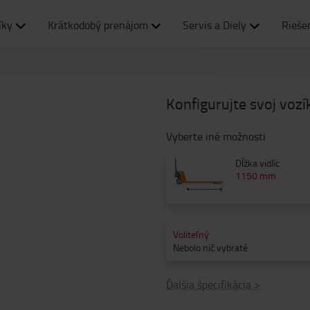
íky
Krátkodobý prenájom
Servis a Diely
Rieše
Konfigurujte svoj vozí
Vyberte iné možnosti
Dĺžka vidlíc
1150 mm
Voliteľný
Nebolo nič vybraté
Ďalšia špecifikácia
>