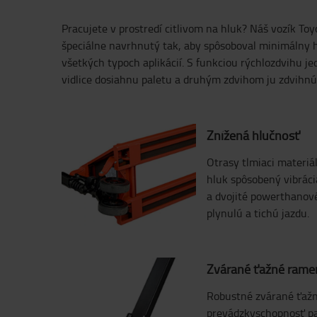
Pracujete v prostredí citlivom na hluk? Náš vozík Toyo
špeciálne navrhnutý tak, aby spôsoboval minimálny h
všetkých typoch aplikácií. S funkciou rýchlozdvih
vidlice dosiahnu paletu a druhým zdvihom ju zdvihnú.
Znížená hlučnosť
Otrasy tlmiaci materiá
hluk spôsobený vibráci
a dvojité powerthanové
plynulú a tichú jazdu.
Zvárané ťažné rame
Robustné zvárané ťaž
prevádzkyschopnosť pa