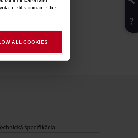
zed communication and
ota-forklifts domain. Click
LOW ALL COOKIES
echnická špecifikácia