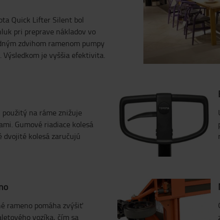
ta Quick Lifter Silent bol
luk pri preprave nákladov vo
u jedným zdvihom ramenom pumpy
 Výsledkom je vyššia efektivita.
l použitý na ráme znižuje
ami. Gumové riadiace kolesá
 dvojité kolesá zaručujú
no
né rameno pomáha zvýšiť
letového vozíka, čím sa