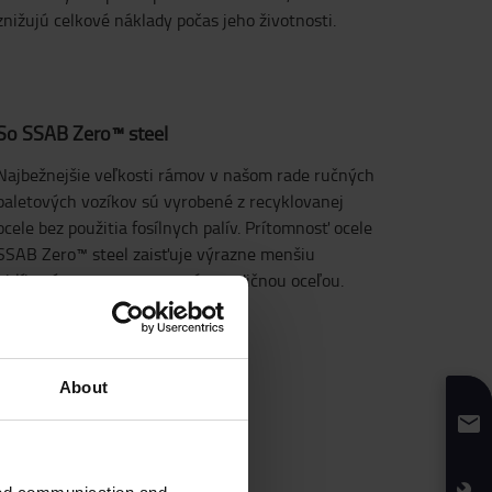
znižujú celkové náklady počas jeho životnosti.
So SSAB Zero™ steel
Najbežnejšie veľkosti rámov v našom rade ručných
paletových vozíkov sú vyrobené z recyklovanej
ocele bez použitia fosílnych palív. Prítomnosť ocele
SSAB Zero™ steel zaisťuje výrazne menšiu
uhlíkovú stopu v porovnaní s tradičnou oceľou.
About