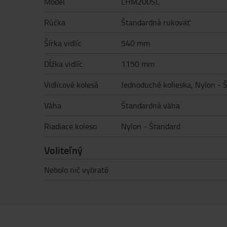
Model
LHM200SC
Rúčka
Štandardná rukoväť
Šírka vidlíc
540 mm
Dĺžka vidlíc
1150 mm
Vidlicové kolesá
Jednoduché kolieska, Nylon - 
Váha
Štandardná váha
Riadiace koleso
Nylon - Štandard
Voliteľný
Nebolo nič vybraté