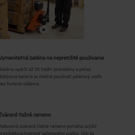
Vymeniteľná batéria na nepretržité používanie
Batéria vydrží až 35 hodín prevádzky a počas
dobíjania batérie je možné používať paletový vozík
bez funkcie váženia.
Zvárané ťažné rameno
Robustné zvárané ťažné rameno pomáha zvýšiť
prevádzkyschopnosť paletového vozíka, čím sa