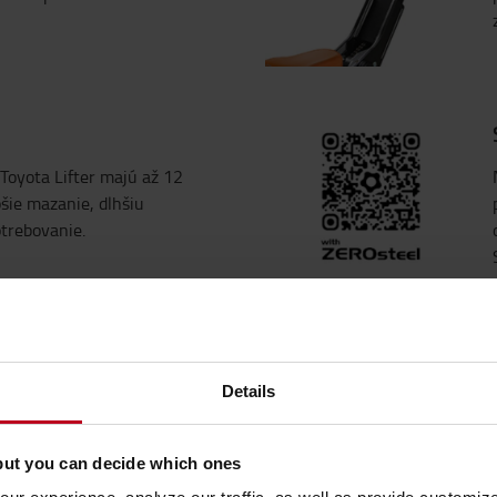
Toyota Lifter majú až 12
šie mazanie, dlhšiu
trebovanie.
Details
ý pred účinkom vody, prachu a
denie až 35 hodín a počas jeho
but you can decide which ones
ez funkcie váženia.