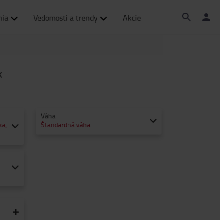
nia
Vedomosti a trendy
Akcie
k
Váha
ka,
Štandardná váha