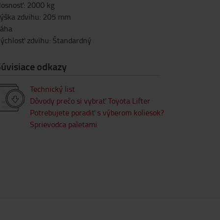
osnosť
:
2000
kg
ýška zdvihu
:
205
mm
áha
ýchlosť zdvihu
:
Štandardný
Súvisiace odkazy
Technický list
Dôvody prečo si vybrať Toyota Lifter
Potrebujete poradiť s výberom koliesok?
Sprievodca paletami