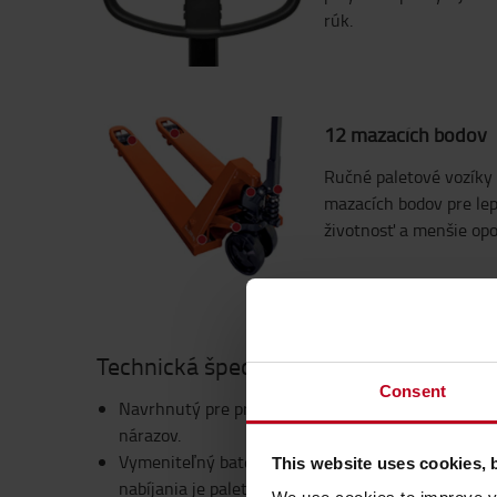
rúk.
12 mazacích bodov
Ručné paletové vozíky 
mazacích bodov pre lep
životnosť a menšie opo
Technická špecifikácia
Consent
Navrhnutý pre priemyselné aplikácie a je chránen
nárazov.
Vymeniteľný batériový modul dokáže napájať zaria
This website uses cookies, 
nabíjania je paletový vozík možné ďalej používať b