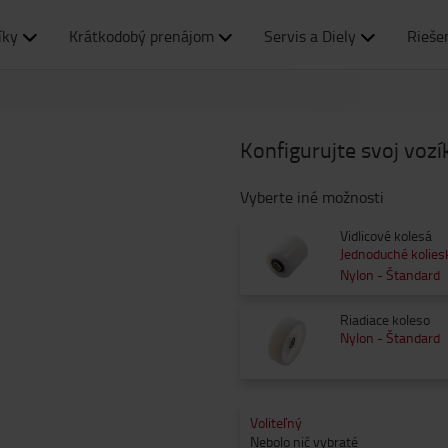
íky
Krátkodobý prenájom
Servis a Diely
Rieše
Konfigurujte svoj vozí
Vyberte iné možnosti
Vidlicové kolesá
Jednoduché kolies
Nylon - Štandard
Riadiace koleso
Nylon - Štandard
Voliteľný
Nebolo nič vybraté