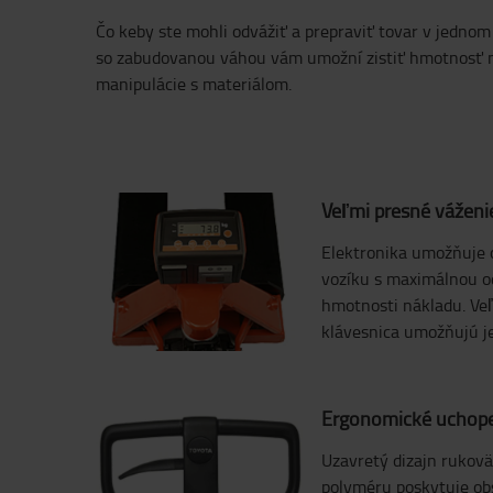
Čo keby ste mohli odvážiť a prepraviť tovar v jednom 
so zabudovanou váhou vám umožní zistiť hmotnosť 
manipulácie s materiálom.
Veľmi presné váženi
Elektronika umožňuje 
vozíku s maximálnou o
hmotnosti nákladu. Veľk
klávesnica umožňujú j
Ergonomické uchop
Uzavretý dizajn rukov
polyméru poskytuje ob