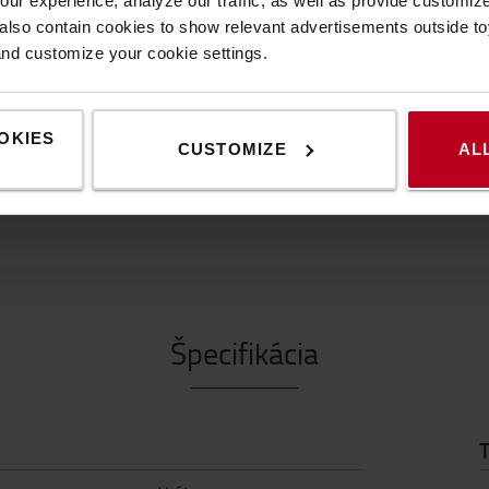
ur experience, analyze our traffic, as well as provide customi
e.
lso contain cookies to show relevant advertisements outside toy
ste je k dispozícii na
and customize your cookie settings.
pre čo najlepšie ergonomické
OKIES
CUSTOMIZE
AL
Špecifikácia
T