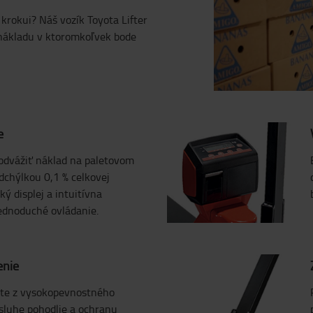
krokui? Náš vozík Toyota Lifter
nákladu v ktoromkoľvek bode
e
odvážiť náklad na paletovom
dchýlkou 0,1 % celkovej
ý displej a intuitívna
ednoduché ovládanie.
enie
äte z vysokopevnostného
sluhe pohodlie a ochranu