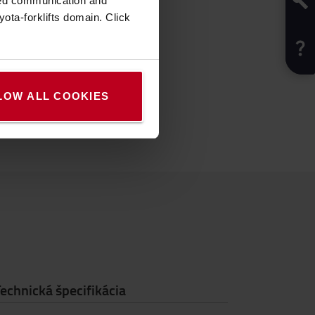
zed communication and
ota-forklifts domain. Click
LOW ALL COOKIES
echnická špecifikácia