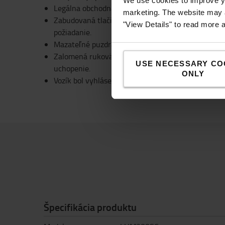
We use cookies to improve yo
Legálna obchodná váha je k dispozícii na požiadani
marketing. The website may a
Zabudovaná tlačiareň na tlač údajov váženia na mie
"View Details" to read more 
požiadanie.
Mazateľné puzdrá zaisťujú dlhú životnosť vozíka.
Zalomená rukoväť z vysokopevnostného polyméru 
USE NECESSARY CO
uchopenie.
ONLY
Vozík bol vyhlásený za ekologický výrobok.
Špecifikácia produktu