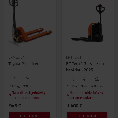
LHM230P
LHE130B
Toyota Pro Lifter
BT Tyro 1,3 t s Li-ion
batériou (2025)
2300
kg
200
mm
1300
kg
24
volt
4.8
km/h
Na online objednávky
Na online objednávky
dodanie zadarmo
dodanie zadarmo
943 €
1 400 €
OBJEDNAŤ
OBJEDNAŤ