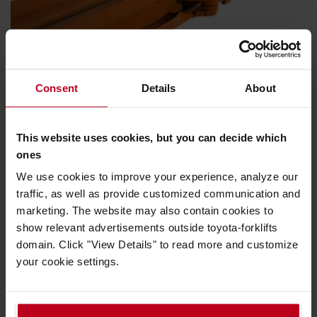
Consent
Details
About
Oceľové tlačné tyče
This website uses cookies, but you can decide which
Oceľové tlačné tyče znižujú náklady na údržbu a zvyšujú
ones
životnosť a prevádzkyschopnosť.
We use cookies to improve your experience, analyze our
traffic, as well as provide customized communication and
marketing. The website may also contain cookies to
show relevant advertisements outside toyota-forklifts
domain. Click "View Details" to read more and customize
your cookie settings.