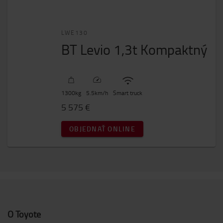
LWE130
BT Levio 1,3t Kompaktný
1300
kg
5.5
km/h
Smart truck
5 575 €
OBJEDNAŤ ONLINE
O Toyote