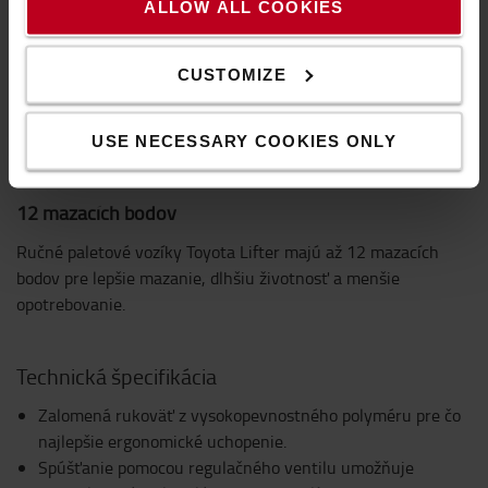
ALLOW ALL COOKIES
CUSTOMIZE
USE NECESSARY COOKIES ONLY
12 mazacích bodov
Ručné paletové vozíky Toyota Lifter majú až 12 mazacích
bodov pre lepšie mazanie, dlhšiu životnosť a menšie
opotrebovanie.
Technická špecifikácia
Zalomená rukoväť z vysokopevnostného polyméru pre čo
najlepšie ergonomické uchopenie.
Spúšťanie pomocou regulačného ventilu umožňuje