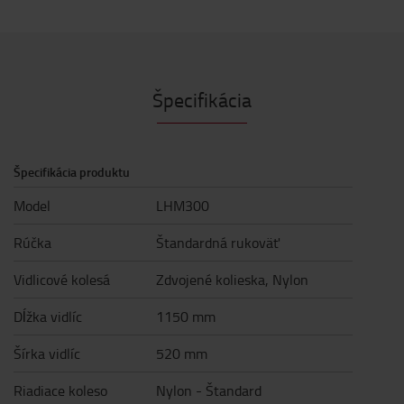
Špecifikácia
Špecifikácia produktu
Model
LHM300
Rúčka
Štandardná rukoväť
Vidlicové kolesá
Zdvojené kolieska, Nylon
Dĺžka vidlíc
1150 mm
Šírka vidlíc
520 mm
Riadiace koleso
Nylon - Štandard