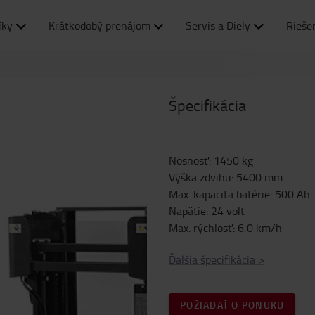
íky
Krátkodobý prenájom
Servis a Diely
Rieše
Špecifikácia
Nosnosť
:
1450
kg
Výška zdvihu
:
5400
mm
Max. kapacita batérie
:
500
Ah
Napätie
:
24
volt
Max. rýchlosť
:
6,0
km/h
Ďalšia špecifikácia
>
POŽIADAŤ O PONUKU