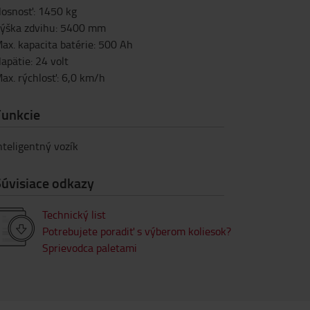
osnosť
:
1450
kg
ýška zdvihu
:
5400
mm
ax. kapacita batérie
:
500
Ah
apätie
:
24
volt
ax. rýchlosť
:
6,0
km/h
Funkcie
nteligentný vozík
Súvisiace odkazy
Technický list
Potrebujete poradiť s výberom koliesok?
Sprievodca paletami