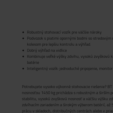
Robustný stohovací vozík pre väčšie nároky
Podvozok s piatimi opornými bodmi so stredovým
kolesom pre lepšiu kontrolu a výhľad.
Dobrý výhľad na vidlice
Kombinuje veľké výšky zdvihu, vysokú zvyškovú ka
batérie
Inteligentný vozík: jednoduché pripojenie, monito
Potrebujete vysoko výkonné stohovacie riešenie? B
nosnosťou 1450 kg prichádza s robustným a širším p
stabilitu, vysokú zvyškovú nosnosť a väčšiu výšku z
zdvíhacím zariadením a širokým výberom batérií, až 
prácu v skladoch, distribučných centrách alebo v pri