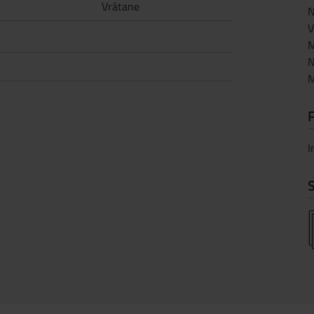
Vrátane
N
V
M
N
M
I