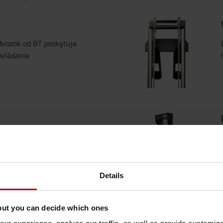
dvozok od BT poskytuje
ovládanie
p vám jednoducho umožňuje
ovládaciu páku nastaviť
ého pohybu, čo operátorovi
ntrolu v stiesnených
Details
but you can decide which ones