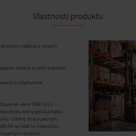
Vlastnosti produktu
 ramenom riadenia a hnacím
pacitu batérie a veľkú kapacitu
rovanie a zlepšovanie
T Staxio W-séria SWE145 s
odvozkom, ktorý ponúka lepšiu
dvihu. Odolný stroj s pevným
500 Ah sa hodí na intenzívnu
emyselných areáloch.