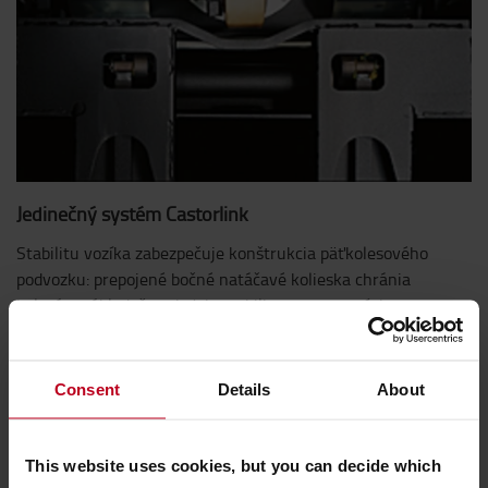
Jedinečný systém Castorlink
Stabilitu vozíka zabezpečuje konštrukcia päťkolesového
podvozku: prepojené bočné natáčavé kolieska chránia
kolesá a náklad, čo zaisťuje stabilitu na nerovných
povrchoch.
Consent
Details
About
This website uses cookies, but you can decide which