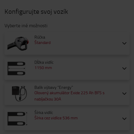
Konfigurujte svoj vozík
Vyberte iné možnosti
Rúčka
Štandard
Dĺžka vidlíc
1150 mm
Balík výbavy "Energy"
Olovený akumulátor Exide 225 Ah BFS s
nabíjačkou 30A
Šírka vidlíc
Šírka cez vidlice 536 mm