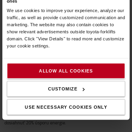
ones
We use cookies to improve your experience, analyze our
traffic, as well as provide customized communication and
marketing. The website may also contain cookies to
show relevant advertisements outside toyota-forklifts
domain. Click "View Details" to read more and customize
your cookie settings.
ALLOW ALL COOKIES
Jedinečný systém Powerdrive od BT znižuje prestoje
Jedinečná kombinácia bezkontaktného ovládania a CAN
CUSTOMIZE
komunikácia zaisťuje vynikajúce jazdné charakteristiky a
znižuje prestoje. Táto vlastnosť zároveň poskytuje rýchlu a
USE NECESSARY COOKIES ONLY
spoľahlivú komunikáciu a umožňuje programovateľnosť -
vozík je možné prispôsobiť vám a/alebo vašej prevádzke a
dosiahnuť 20% úsporu energie.