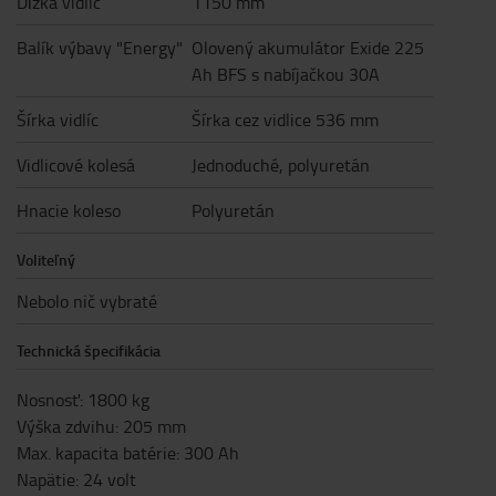
Dĺžka vidlíc
1150 mm
Balík výbavy "Energy"
Olovený akumulátor Exide 225
Ah BFS s nabíjačkou 30A
Šírka vidlíc
Šírka cez vidlice 536 mm
Vidlicové kolesá
Jednoduché, polyuretán
Hnacie koleso
Polyuretán
Voliteľný
Nebolo nič vybraté
Technická špecifikácia
Nosnosť
:
1800
kg
Výška zdvihu
:
205
mm
Max. kapacita batérie
:
300
Ah
Napätie
:
24
volt