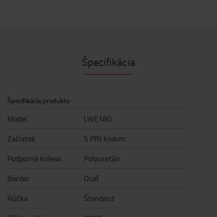
Špecifikácia
Špecifikácia produktu
Model
LWE180
Začiatok
S PIN kódom
Podporné koleso
Polyuretán
Border
Oceľ
Rúčka
Štandard