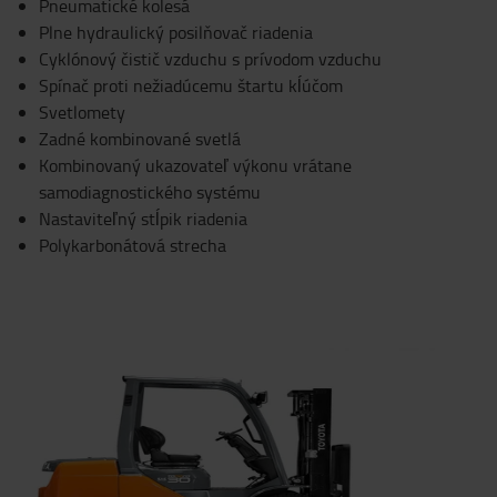
Pneumatické kolesá
Plne hydraulický posilňovač riadenia
Cyklónový čistič vzduchu s prívodom vzduchu
Spínač proti nežiadúcemu štartu kĺúčom
Svetlomety
Zadné kombinované svetlá
Kombinovaný ukazovateľ výkonu vrátane
samodiagnostického systému
Nastaviteľný stĺpik riadenia
Polykarbonátová strecha