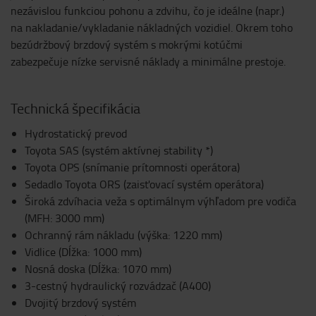
nezávislou funkciou pohonu a zdvihu, čo je ideálne (napr.)
na nakladanie/vykladanie nákladných vozidiel. Okrem toho
bezúdržbový brzdový systém s mokrými kotúčmi
zabezpečuje nízke servisné náklady a minimálne prestoje.
Technická špecifikácia
Hydrostatický prevod
Toyota SAS (systém aktívnej stability *)
Toyota OPS (snímanie prítomnosti operátora)
Sedadlo Toyota ORS (zaisťovací systém operátora)
Široká zdvíhacia veža s optimálnym výhľadom pre vodiča
(MFH: 3000 mm)
Ochranný rám nákladu (výška: 1220 mm)
Vidlice (Dĺžka: 1000 mm)
Nosná doska (Dĺžka: 1070 mm)
3-cestný hydraulický rozvádzač (A400)
Dvojitý brzdový systém