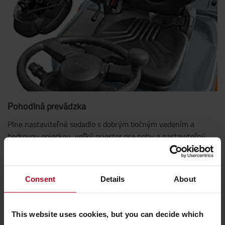
Pohodlná prevádzka
Plne nastaviteľné sedadlo s dobrým bočným vedením a
bedrovou opierkou, veľký priestor pre nohy a nastaviteľný
stĺpik riadenia, poskytne každému vodičovi ergonomické
pracovisko.
Consent
Details
About
This website uses cookies, but you can decide which