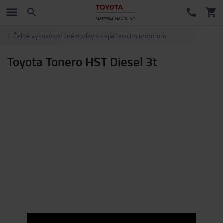
Čelné vysokozdvižné vozíky so spaľovacím motorom
Toyota Tonero HST Diesel 3t