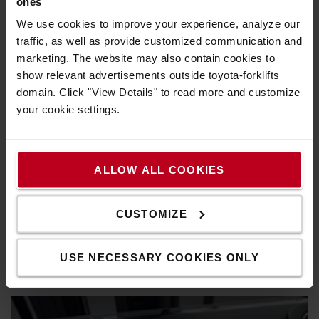
ones
We use cookies to improve your experience, analyze our
traffic, as well as provide customized communication and
marketing. The website may also contain cookies to
show relevant advertisements outside toyota-forklifts
domain. Click "View Details" to read more and customize
your cookie settings.
ALLOW ALL COOKIES
Vynikajúci výhľad do všetkých smerov
CUSTOMIZE
Dobrý výhľad cez zdvíhacie zariadenie a ochrannú striešku
kabíny poskytuje vodičovi vynikajúci výhľad na náklad a do
okolitého priestoru.
USE NECESSARY COOKIES ONLY