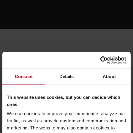
O Toyote
Consent
Details
About
Kto sme
Prečo kupovať Toyotu
This website uses cookies, but you can decide which
ones
Centrum dizajnu
We use cookies to improve your experience, analyze our
Logistic Solution Center
traffic, as well as provide customized communication and
marketing. The website may also contain cookies to
Kariéra v Toyota Material Handling