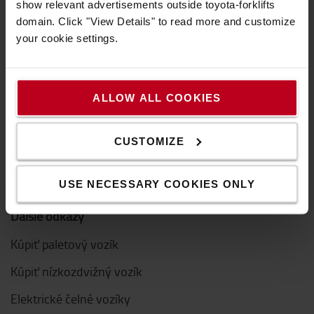
show relevant advertisements outside toyota-forklifts
domain. Click "View Details" to read more and customize
Toyota hodnoty
your cookie settings.
Hodnoty Toyota
Toyota Production Systems (TPS)
ALLOW ALL COOKIES
Udržateľnosť
CUSTOMIZE
Inovácie
Etický kódex pre dodávateľov
USE NECESSARY COOKIES ONLY
Ďalšie odkazy
Kúpiť paletový vozík
Kúpiť nízkozdvižný vozík
Elektrické čelné vozíky