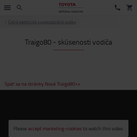
Čelné elektrické vysokozdvižné vozíky
Traigo80 - skúsenosti vodiča
Späť sa na stránky Nové Traigo80>>
Please
accept marketing-cookies
to watch this video.